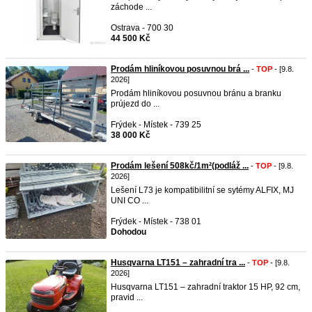
záchode ...
Ostrava - 700 30
44 500 Kč
Prodám hliníkovou posuvnou brá ...
-
TOP
- [9.8.
2026]
Prodám hliníkovou posuvnou bránu a branku
prújezd do ...
Frýdek - Místek - 739 25
38 000 Kč
Prodám lešení 508kč/1m²(podláž ...
-
TOP
- [9.8.
2026]
Lešení L73 je kompatibilitní se sytémy ALFIX, MJ
UNI CO ...
Frýdek - Místek - 738 01
Dohodou
Husqvarna LT151 – zahradní tra ...
-
TOP
- [9.8.
2026]
Husqvarna LT151 – zahradní traktor 15 HP, 92 cm,
pravid ...