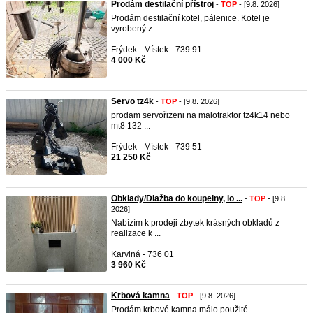
Prodám destilační přístroj
-
TOP
- [9.8. 2026]
Prodám destilační kotel, pálenice. Kotel je
vyrobený z ...
Frýdek - Místek - 739 91
4 000 Kč
Servo tz4k
-
TOP
- [9.8. 2026]
prodam servořizeni na malotraktor tz4k14 nebo
mt8 132 ...
Frýdek - Místek - 739 51
21 250 Kč
Obklady/Dlažba do koupelny, lo ...
-
TOP
- [9.8.
2026]
Nabízím k prodeji zbytek krásných obkladů z
realizace k ...
Karviná - 736 01
3 960 Kč
Krbová kamna
-
TOP
- [9.8. 2026]
Prodám krbové kamna málo použité.