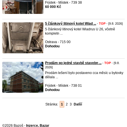
Frýdek - Místek - 739 38
60 000 Kč
5 článkový litinový kotel Wiad ...
-
TOP
- [9.8. 2026]
5 článkový litinový kotel Wiadrus U 26, včetně
kompletn ...
Ostrava - 715 00
Dohodou
Prodám po jedné stavbě stavebn ...
-
TOP
- [9.8.
2026]
Prodám lešení bylo postaveno cca měsíc u bytovky
dělala ...
Frýdek - Místek - 738 01
Dohodou
Stránka:
1
2
3
Další
©2026 Bazoš -
Inzerce, Bazar