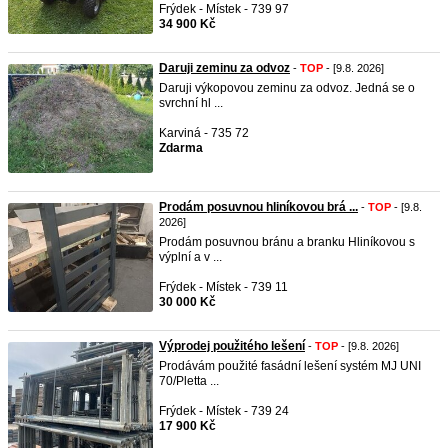
Frýdek - Místek - 739 97
34 900 Kč
Daruji zeminu za odvoz
-
TOP
- [9.8. 2026]
Daruji výkopovou zeminu za odvoz. Jedná se o
svrchní hl ...
Karviná - 735 72
Zdarma
Prodám posuvnou hliníkovou brá ...
-
TOP
- [9.8.
2026]
Prodám posuvnou bránu a branku Hliníkovou s
výplní a v ...
Frýdek - Místek - 739 11
30 000 Kč
Výprodej použitého lešení
-
TOP
- [9.8. 2026]
Prodávám použité fasádní lešení systém MJ UNI
70/Pletta ...
Frýdek - Místek - 739 24
17 900 Kč