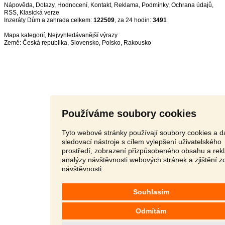
Nápověda
,
Dotazy
,
Hodnocení
,
Kontakt
,
Reklama
,
Podmínky
,
Ochrana údajů
,
RSS
,
Inzeráty Dům a zahrada celkem:
122509
, za 24 hodin:
3491
Mapa kategorií
,
Nejvyhledávanější výrazy
Země:
Česká republika
,
Slovensko
,
Polsko
,
Rakousko
Používáme soubory cookies
Tyto webové stránky používají soubory cookies a da
sledovací nástroje s cílem vylepšení uživatelského
prostředí, zobrazení přizpůsobeného obsahu a rek
analýzy návštěvnosti webových stránek a zjištění z
návštěvnosti.
Souhlasím
Odmítám