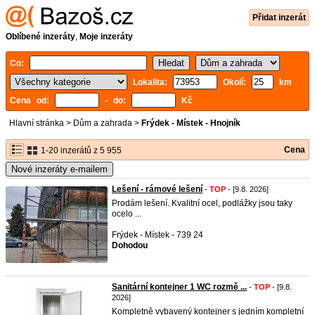
Přidat inzerát
Oblíbené inzeráty
,
Moje inzeráty
Co:
Lokalita:
Okolí:
km
Cena od:
- do:
Kč
Hlavní stránka
>
Dům a zahrada
>
Frýdek - Místek - Hnojník
Cena
1-20 inzerátů z 5 955
Nové inzeráty e-mailem
Lešení - rámové lešení
-
TOP
- [9.8. 2026]
Prodám lešení. Kvalitní ocel, podlážky jsou taky
ocelo ...
Frýdek - Místek - 739 24
Dohodou
Sanitární kontejner 1 WC rozmě ...
-
TOP
- [9.8.
2026]
Kompletně vybavený kontejner s jedním kompletní