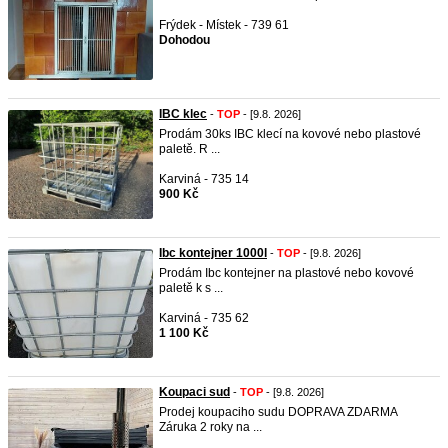
Frýdek - Místek - 739 61
Dohodou
IBC klec
-
TOP
- [9.8. 2026]
Prodám 30ks IBC klecí na kovové nebo plastové
paletě. R ...
Karviná - 735 14
900 Kč
Ibc kontejner 1000l
-
TOP
- [9.8. 2026]
Prodám Ibc kontejner na plastové nebo kovové
paletě k s ...
Karviná - 735 62
1 100 Kč
Koupaci sud
-
TOP
- [9.8. 2026]
Prodej koupaciho sudu DOPRAVA ZDARMA
Záruka 2 roky na ...