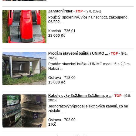
Zahradní rider
-
TOP
- [9.8. 2026]
Použitý, spolehlivý, více na hecht.cz, zakoupeno
06/202 ...
Karviná - 736 01
23 000 Kč
Prodám stavební buňku / UNIMO ...
-
TOP
- [9.8.
2026]
Prodám stavební buňku / UNIMO modul 6 × 2,3 m
Nabízí ...
Ostrava - 718 00
15 000 Kč
Kabely cyky 3x2,5mm 3x1.5mm, p ...
-
TOP
- [9.8.
2026]
Jednorazový výprodej elektrických kabelů, co mi
zůstalo ...
Ostrava - 703 00
1 Kč