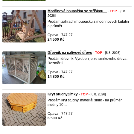
Modřínová houpačka se stříškou ...
-
TOP
- [8.8.
2026]
Prodám zahradní houpačku z modřínových kulatin
o průměr ...
Opava - 747 27
24 500 Kč
Dřevník na palivové dřevo
-
TOP
- [8.8. 2026]
Prodám dřevník. Vyroben je ze smrkového dřeva.
Rozměr 2 ...
Opava - 747 27
14 800 Kč
Kryt studny/jímky
-
TOP
- [8.8. 2026]
Prodám kryt studny, materiál smrk - na průměr
studny 10 ...
Opava - 747 27
6 500 Kč