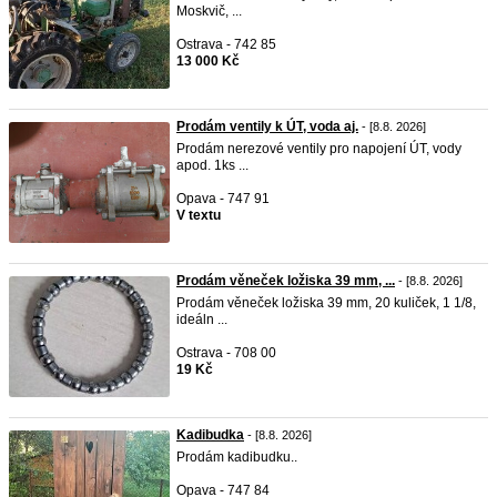
Moskvič, ...
Ostrava - 742 85
13 000 Kč
Prodám ventily k ÚT, voda aj.
- [8.8. 2026]
Prodám nerezové ventily pro napojení ÚT, vody
apod. 1ks ...
Opava - 747 91
V textu
Prodám věneček ložiska 39 mm, ...
- [8.8. 2026]
Prodám věneček ložiska 39 mm, 20 kuliček, 1 1/8,
ideáln ...
Ostrava - 708 00
19 Kč
Kadibudka
- [8.8. 2026]
Prodám kadibudku..
Opava - 747 84