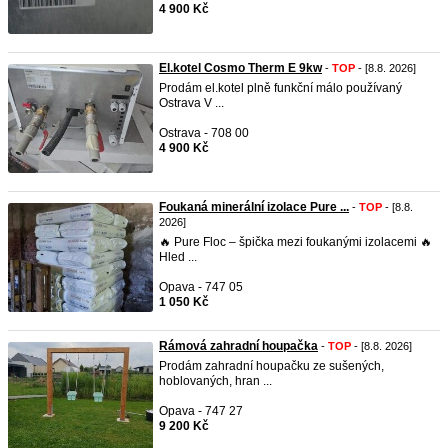
4 900 Kč
El.kotel Cosmo Therm E 9kw
-
TOP
- [8.8. 2026]
Prodám el.kotel plně funkční málo používaný
Ostrava V ...
Ostrava - 708 00
4 900 Kč
Foukaná minerální izolace Pure ...
-
TOP
- [8.8.
2026]
🔥 Pure Floc – špička mezi foukanými izolacemi 🔥
Hled ...
Opava - 747 05
1 050 Kč
Rámová zahradní houpačka
-
TOP
- [8.8. 2026]
Prodám zahradní houpačku ze sušených,
hoblovaných, hran ...
Opava - 747 27
9 200 Kč