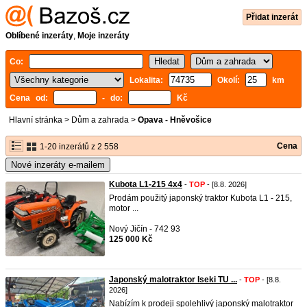
Přidat inzerát
Oblíbené inzeráty
,
Moje inzeráty
Co:
Lokalita:
Okolí:
km
Cena od:
- do:
Kč
Hlavní stránka
>
Dům a zahrada
>
Opava - Hněvošice
Cena
1-20 inzerátů z 2 558
Nové inzeráty e-mailem
Kubota L1-215 4x4
-
TOP
- [8.8. 2026]
Prodám použitý japonský traktor Kubota L1 - 215,
motor ...
Nový Jičín - 742 93
125 000 Kč
Japonský malotraktor Iseki TU ...
-
TOP
- [8.8.
2026]
Nabízím k prodeji spolehlivý japonský malotraktor