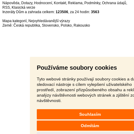
Nápověda
,
Dotazy
,
Hodnocení
,
Kontakt
,
Reklama
,
Podmínky
,
Ochrana údajů
,
RSS
,
Inzeráty Dům a zahrada celkem:
123506
, za 24 hodin:
3563
Mapa kategorií
,
Nejvyhledávanější výrazy
Země:
Česká republika
,
Slovensko
,
Polsko
,
Rakousko
Používáme soubory cookies
Tyto webové stránky používají soubory cookies a da
sledovací nástroje s cílem vylepšení uživatelského
prostředí, zobrazení přizpůsobeného obsahu a rek
analýzy návštěvnosti webových stránek a zjištění z
návštěvnosti.
Souhlasím
Odmítám