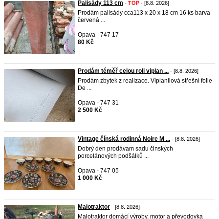
Palisády 113 cm
-
TOP
- [8.8. 2026]
Prodám palisády cca113 x 20 x 18 cm 16 ks barva
červená ...
Opava - 747 17
80 Kč
Prodám téměř celou roli viplan ...
- [8.8. 2026]
Prodám zbytek z realizace. Viplanilová střešní folie
De ...
Opava - 747 31
2 500 Kč
Vintage čínská rodinná Noire M ...
- [8.8. 2026]
Dobrý den prodávam sadu činských
porcelánových podšálků ...
Opava - 747 05
1 000 Kč
Malotraktor
- [8.8. 2026]
Malotraktor domácí výroby, motor a převodovka