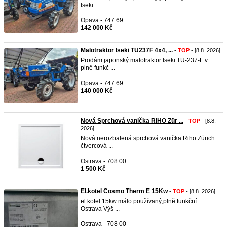
Iseki ...
Opava - 747 69
142 000 Kč
Malotraktor Iseki TU237F 4x4, ...
-
TOP
- [8.8. 2026]
Prodám japonský malotraktor Iseki TU-237-F v
plně funkč ...
Opava - 747 69
140 000 Kč
Nová Sprchová vanička RIHO Zür ...
-
TOP
- [8.8.
2026]
Nová nerozbalená sprchová vanička Riho Zürich
čtvercová ...
Ostrava - 708 00
1 500 Kč
El.kotel Cosmo Therm E 15Kw
-
TOP
- [8.8. 2026]
el.kotel 15kw málo používaný,plně funkční.
Ostrava Výš ...
Ostrava - 708 00