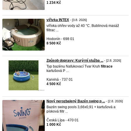
1 234 Kč
viřivka INTEX
- [3.8. 2026]
viřívka ohřev vody až 40 °C. Bublinová masáž
filtrac ...
Hodonín - 698 01
8 500 Kč
Způsob dopravy: Kurýrní služba ...
- [2.8. 2026]
Typ bazénu Nafukovací Tvar Kruh
filtrace
kartušová P ...
Karviná - 737 01
4 500 Kč
Nový nerozbalený Bazén swing p ...
- [2.8. 2026]
Bazén swing pools 3,66x0,91 + kartušová a
písková filtr ...
Česká Lípa - 470 01
1 000 Kč