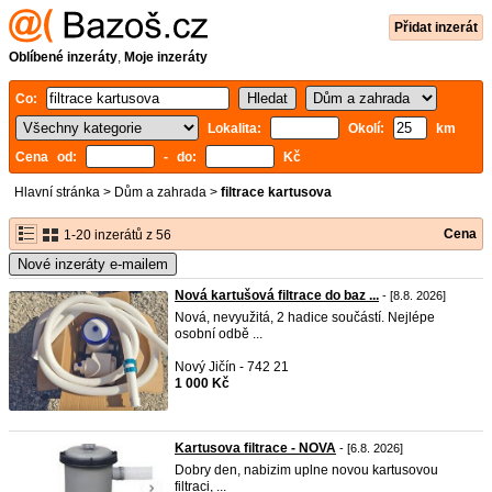
Přidat inzerát
Oblíbené inzeráty
,
Moje inzeráty
Co:
Lokalita:
Okolí:
km
Cena od:
- do:
Kč
Hlavní stránka
>
Dům a zahrada
>
filtrace kartusova
Cena
1-20 inzerátů z 56
Nové inzeráty e-mailem
Nová kartušová filtrace do baz ...
- [8.8. 2026]
Nová, nevyužitá, 2 hadice součástí. Nejlépe
osobní odbě ...
Nový Jičín - 742 21
1 000 Kč
Kartusova filtrace - NOVA
- [6.8. 2026]
Dobry den, nabizim uplne novou kartusovou
filtraci, ...