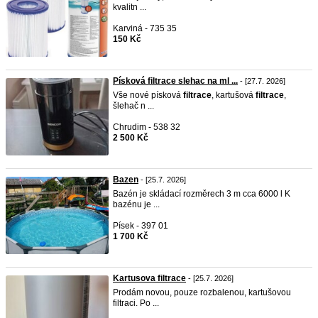
kvalitn ...
Karviná - 735 35
150 Kč
Písková filtrace slehac na ml ...
- [27.7. 2026]
Vše nové písková
filtrace
, kartušová
filtrace
,
šlehač n ...
Chrudim - 538 32
2 500 Kč
Bazen
- [25.7. 2026]
Bazén je skládací rozměrech 3 m cca 6000 l K
bazénu je ...
Písek - 397 01
1 700 Kč
Kartusova filtrace
- [25.7. 2026]
Prodám novou, pouze rozbalenou, kartušovou
filtraci. Po ...