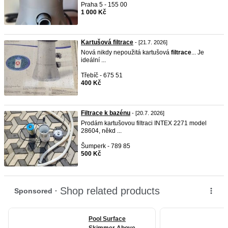
Praha 5 - 155 00
1 000 Kč
Kartušová filtrace
- [21.7. 2026]
Nová nikdy nepoužitá kartušová
filtrace
... Je
ideální ...
Třebíč - 675 51
400 Kč
Filtrace k bazénu
- [20.7. 2026]
Prodám kartušovou filtraci INTEX 2271 model
28604, někd ...
Šumperk - 789 85
500 Kč