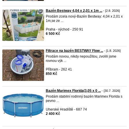
Bazén Bestway 4,04 x 2,01 x 1m ...
- [2.8. 2026]
Prodám zcela nový-Bazén Bestway: 4,04 x 2,01 x
1m,se ze ...
Praha - východ - 250 91
6 500 Kč
Filtrace na bazén BESTWAY Flow ...
- [1.8. 2026]
Prodám novou, nikdy nepoužitou, zvolili jsme
rovnou výk ...
Příbram - 262 41
850 Kč
Bazén Marimex Florida(3,05 x 0 ...
- [30.7. 2026]
Prodám stabilní rodinný bazén Marimex Florida s
pevno ...
Uherské Hradiště - 687 74
2 400 Kč