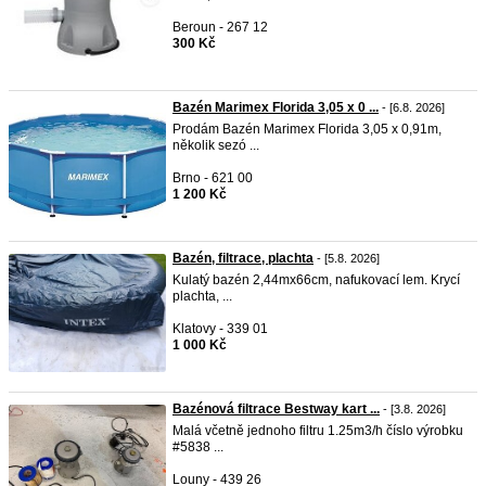
Beroun - 267 12
300 Kč
Bazén Marimex Florida 3,05 x 0 ...
- [6.8. 2026]
Prodám Bazén Marimex Florida 3,05 x 0,91m,
několik sezó ...
Brno - 621 00
1 200 Kč
Bazén, filtrace, plachta
- [5.8. 2026]
Kulatý bazén 2,44mx66cm, nafukovací lem. Krycí
plachta, ...
Klatovy - 339 01
1 000 Kč
Bazénová filtrace Bestway kart ...
- [3.8. 2026]
Malá včetně jednoho filtru 1.25m3/h číslo výrobku
#5838 ...
Louny - 439 26