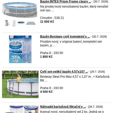
Bazén INTEX Prism Frame clearv ...
- [30.7. 2026]
Na prodej nový nerozbalený bazén, který nenašel
své vyu ...
Chrudim - 538 21
11 000 Kč
Bazén Bestway celý kompletní s ...
- [30.7. 2026]
Prodám nový, v original balení, kompletní set-
bazén, p ...
Praha 9 - 193 00
1 800 Kč
Celý set-veliký bazén 4,57x107 ...
- [29.7. 2026]
Bestway Steel Pro Max 4,57 x 1,07 m , + Kartušová
filtr ...
Praha 9 - 193 00
4 500 Kč
Náhradní kartušová filtrační v ...
- [28.7. 2026]
Inzeruji nový, nerozbalený set 2 ks. Jedná se o