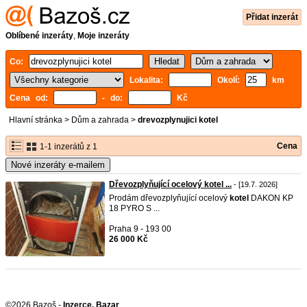
Přidat inzerát
Oblíbené inzeráty
,
Moje inzeráty
Co:
Lokalita:
Okolí:
km
Cena od:
- do:
Kč
Hlavní stránka
>
Dům a zahrada
>
drevozplynujici kotel
Cena
1-1 inzerátů z 1
Nové inzeráty e-mailem
Dřevozplyňující ocelový kotel ...
- [19.7. 2026]
Prodám dřevozplyňující ocelový
kotel
DAKON KP
18 PYRO S ...
Praha 9 - 193 00
26 000 Kč
©2026 Bazoš -
Inzerce, Bazar