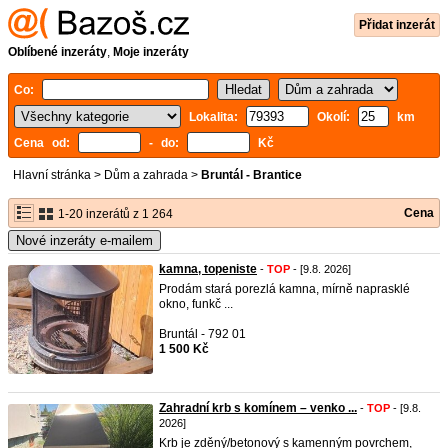
Přidat inzerát
Oblíbené inzeráty
,
Moje inzeráty
Co:
Lokalita:
Okolí:
km
Cena od:
- do:
Kč
Hlavní stránka
>
Dům a zahrada
>
Bruntál - Brantice
Cena
1-20 inzerátů z 1 264
Nové inzeráty e-mailem
kamna, topeniste
-
TOP
- [9.8. 2026]
Prodám stará porezlá kamna, mírně naprasklé
okno, funkč ...
Bruntál - 792 01
1 500 Kč
Zahradní krb s komínem – venko ...
-
TOP
- [9.8.
2026]
Krb je zděný/betonový s kamenným povrchem,