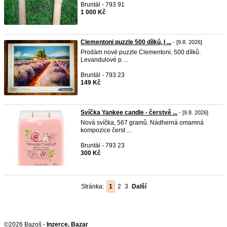
Bruntál - 793 91
1 000 Kč
Clementoni puzzle 500 dílků, l ...
- [9.8. 2026]
Prodám nové puzzle Clementoni. 500 dílků.
Levandulové p ...
Bruntál - 793 23
149 Kč
Svíčka Yankee candle - čerstvě ...
- [9.8. 2026]
Nová svíčka, 567 gramů. Nádherná omamná
kompozice čerst ...
Bruntál - 793 23
300 Kč
Stránka:
1
2
3
Další
©2026 Bazoš -
Inzerce, Bazar