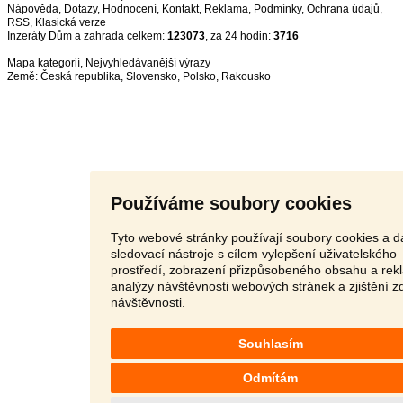
Nápověda
,
Dotazy
,
Hodnocení
,
Kontakt
,
Reklama
,
Podmínky
,
Ochrana údajů
,
RSS
,
Inzeráty Dům a zahrada celkem:
123073
, za 24 hodin:
3716
Mapa kategorií
,
Nejvyhledávanější výrazy
Země:
Česká republika
,
Slovensko
,
Polsko
,
Rakousko
Používáme soubory cookies
Tyto webové stránky používají soubory cookies a da
sledovací nástroje s cílem vylepšení uživatelského
prostředí, zobrazení přizpůsobeného obsahu a rek
analýzy návštěvnosti webových stránek a zjištění z
návštěvnosti.
Souhlasím
Odmítám