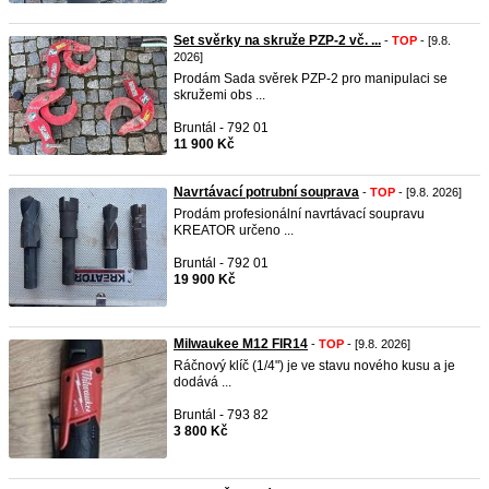
Set svěrky na skruže PZP-2 vč. ...
-
TOP
- [9.8.
2026]
Prodám Sada svěrek PZP-2 pro manipulaci se
skružemi obs ...
Bruntál - 792 01
11 900 Kč
Navrtávací potrubní souprava
-
TOP
- [9.8. 2026]
Prodám profesionální navrtávací soupravu
KREATOR určeno ...
Bruntál - 792 01
19 900 Kč
Milwaukee M12 FIR14
-
TOP
- [9.8. 2026]
Ráčnový klíč (1/4") je ve stavu nového kusu a je
dodává ...
Bruntál - 793 82
3 800 Kč