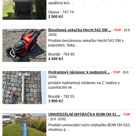
opatřený kov ...
Opava - 747 74
2 000 Kč
Benzínová sekačka Hecht 543 SW ...
-
TOP
- [9.8.
2026]
Prodám benzínovou sekačku Hecht 543 SW s
pojezdem. Seka ...
Bruntál - 793 95
4 500 Kč
Hydrantový nástavec k podzemní ...
-
TOP
- [9.8.
2026]
prodám hydrantový nástavec na C hadice s
uzavíracími ve ...
Bruntál - 792 01
3 900 Kč
UNIVERZÁLNÍ OHÝBAČKA BOW OH 01 ...
-
TOP
- [9.8. 2026]
Prodám univerzální ruční ohýbačku BOW OH 010,
vhodnou p ...