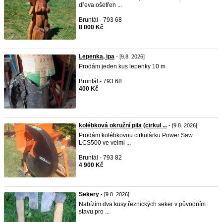
dřeva ošetřen ...
Bruntál - 793 68
8 000 Kč
Lepenka, ipa
- [9.8. 2026]
Prodám jeden kus lepenky 10 m
Bruntál - 793 68
400 Kč
kolébková okružní pila (cirkul ...
- [9.8. 2026]
Prodám kolébkovou cirkulárku Power Saw
LCS500 ve velmi ...
Bruntál - 793 82
4 900 Kč
Sekery
- [9.8. 2026]
Nabízím dva kusy řeznických seker v původním
stavu pro ...