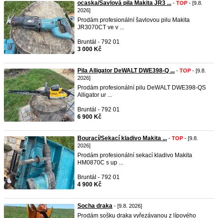
ocaska/Šavlová pila Makita JR3 ...
-
TOP
- [9.8.
2026]
Prodám profesionální šavlovou pilu Makita
JR3070CT ve v ...
Bruntál - 792 01
3 000 Kč
Pila Alligator DeWALT DWE398-Q ...
-
TOP
- [9.8.
2026]
Prodám profesionální pilu DeWALT DWE398-QS
Alligator ur ...
Bruntál - 792 01
6 900 Kč
Bourací/Sekací kladivo Makita ...
-
TOP
- [9.8.
2026]
Prodám profesionální sekací kladivo Makita
HM0870C s up ...
Bruntál - 792 01
4 900 Kč
Socha draka
- [9.8. 2026]
Prodám sošku draka vyřezávanou z lípového