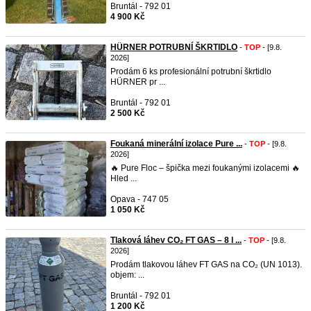
Bruntál - 792 01
4 900 Kč
HÜRNER POTRUBNÍ ŠKRTIDLO
-
TOP
- [9.8.
2026]
Prodám 6 ks profesionální potrubní škrtidlo
HÜRNER pr ...
Bruntál - 792 01
2 500 Kč
Foukaná minerální izolace Pure ...
-
TOP
- [9.8.
2026]
🔥 Pure Floc – špička mezi foukanými izolacemi 🔥
Hled ...
Opava - 747 05
1 050 Kč
Tlaková láhev CO₂ FT GAS – 8 l ...
-
TOP
- [9.8.
2026]
Prodám tlakovou láhev FT GAS na CO₂ (UN 1013).
objem: ...
Bruntál - 792 01
1 200 Kč