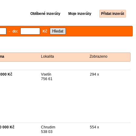
Oblíbené inzeráty
Moje inzeráty
Přidat inzerát
- do:
Kč
na
Lokalita
Zobrazeno
 000 Kč
Vsetín
294 x
756 61
0 000 Kč
Chrudim
554 x
538 03