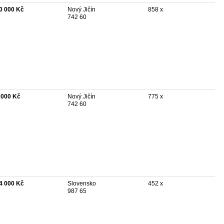
0 000 Kč
Nový Jičín
858 x
742 60
 000 Kč
Nový Jičín
775 x
742 60
4 000 Kč
Slovensko
452 x
987 65