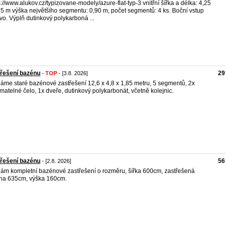
s://www.alukov.cz/typizovane-modely/azure-flat-typ-3 vnitřní šířka a délka: 4,25
55 m výška největšího segmentu: 0,90 m, počet segmentů: 4 ks. Boční vstup
vo. Výplň dutinkový polykarboná ...
řešení bazénu
29
-
TOP
- [3.8. 2026]
áme staré bazénové zastřešení 12,6 x 4,8 x 1,85 metru, 5 segmentů, 2x
matelné čelo, 1x dveře, dutinkový polykarbonát, včetně kolejnic.
řešení bazénu
56
- [2.8. 2026]
ám kompletní bazénové zastřešení o rozměru, šířka 600cm, zastřešená
ha 635cm, výška 160cm.