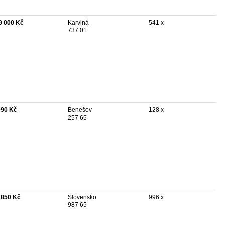
9 000 Kč
Karviná
541 x
737 01
990 Kč
Benešov
128 x
257 65
 850 Kč
Slovensko
996 x
987 65