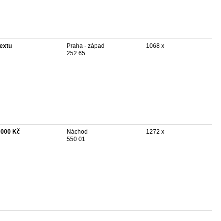
textu
Praha - západ
1068 x
252 65
 000 Kč
Náchod
1272 x
550 01