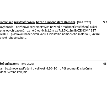
nový set, plastový bazen, bazen s moznosti zastreseni
V 
- [10.6. 2026]
tový bazén - bazénové sety plastových bazénů s možností zastřešení, akční
 plastových bazénů, rozměrů od 4x3x1,2m až 7x3,5x1,2m BAZÉNOVÝ SET
HUJE: plastovou bazénovou vanu z kvalitního německého materiálu, vnitřní
nské rohové scho ...
řešení bazénu
45
- [9.6. 2026]
ám bazénové zastřešení o velikosti 4,20×10 m. Pět segmentů s bočním
dem. Včetně kolejnic.