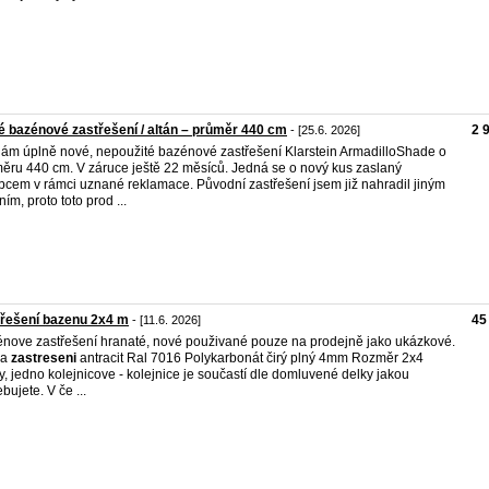
 bazénové zastřešení / altán – průměr 440 cm
2 
- [25.6. 2026]
ám úplně nové, nepoužité bazénové zastřešení Klarstein ArmadilloShade o
ěru 440 cm. V záruce ještě 22 měsíců. Jedná se o nový kus zaslaný
bcem v rámci uznané reklamace. Původní zastřešení jsem již nahradil jiným
ním, proto toto prod ...
řešení bazenu 2x4 m
45
- [11.6. 2026]
nove zastřešení hranaté, nové použivané pouze na prodejně jako ukázkové.
va
zastreseni
antracit Ral 7016 Polykarbonát čirý plný 4mm Rozměr 2x4
y, jedno kolejnicove - kolejnice je součastí dle domluvené delky jakou
bujete. V če ...