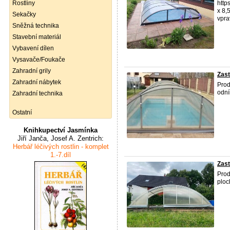
Rostliny
http
x 8,
Sekačky
vpra
Sněžná technika
Stavební materiál
Vybavení dílen
Vysavače/Foukače
Zahradní grily
Zast
Zahradní nábytek
Prod
odní
Zahradní technika
Ostatní
Knihkupectví Jasmínka
Jiří Janča, Josef A. Zentrich:
Herbář léčivých rostlin - komplet
1.-7.díl
Zast
Prod
ploc