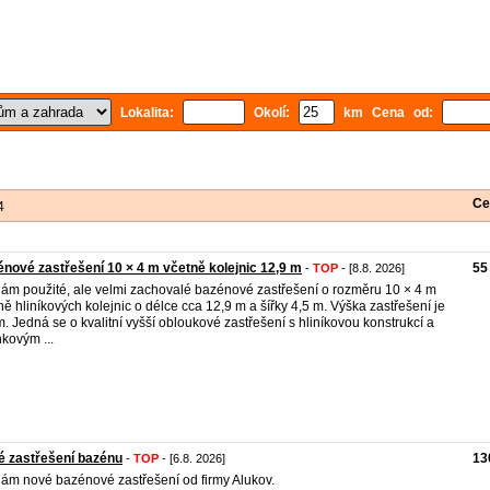
Lokalita:
Okolí:
km Cena od:
Ce
4
nové zastřešení 10 × 4 m včetně kolejnic 12,9 m
55
-
TOP
- [8.8. 2026]
ám použité, ale velmi zachovalé bazénové zastřešení o rozměru 10 × 4 m
ně hliníkových kolejnic o délce cca 12,9 m a šířky 4,5 m. Výška zastřešení je
m. Jedná se o kvalitní vyšší obloukové zastřešení s hliníkovou konstrukcí a
nkovým ...
 zastřešení bazénu
13
-
TOP
- [6.8. 2026]
ám nové bazénové zastřešení od firmy Alukov.