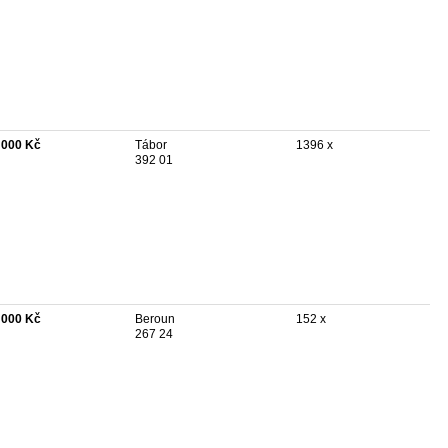
 000 Kč
Tábor
1396 x
392 01
 000 Kč
Beroun
152 x
267 24