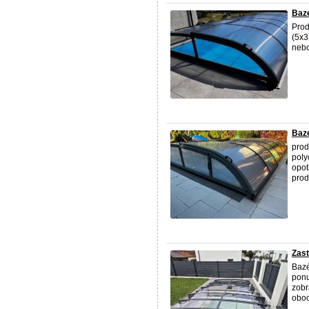
Baz
Pro
(5x3
nebo
Baz
pro
poly
opot
prod
Zast
Bazé
ponu
zobr
oboc