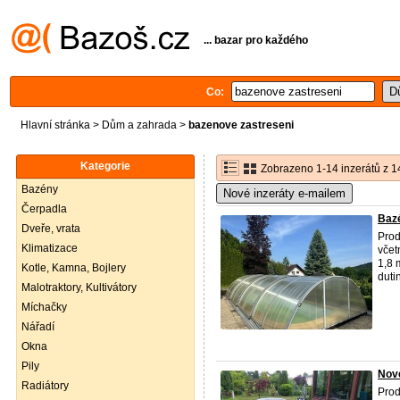
... bazar pro každého
Co:
Hlavní stránka
>
Dům a zahrada
>
bazenove zastreseni
Kategorie
Zobrazeno 1-14 inzerátů z 1
Bazény
Nové inzeráty e-mailem
Čerpadla
Bazé
Dveře, vrata
Prod
Klimatizace
včet
1,8 
Kotle, Kamna, Bojlery
duti
Malotraktory, Kultivátory
Míchačky
Nářadí
Okna
Pily
Nové
Radiátory
Prod