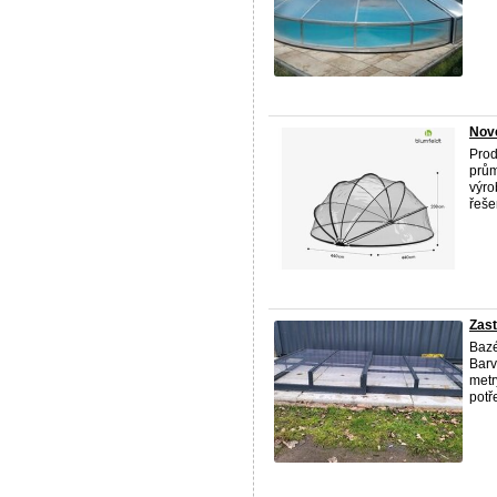
Nové
Prod
prům
výro
řeše
Zast
Bazé
Bar
metr
potře