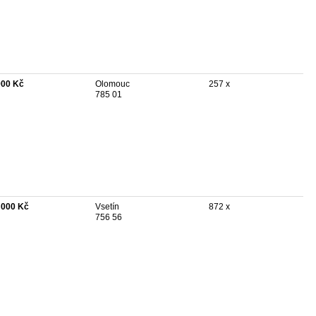
900 Kč
Olomouc
257 x
785 01
 000 Kč
Vsetín
872 x
756 56