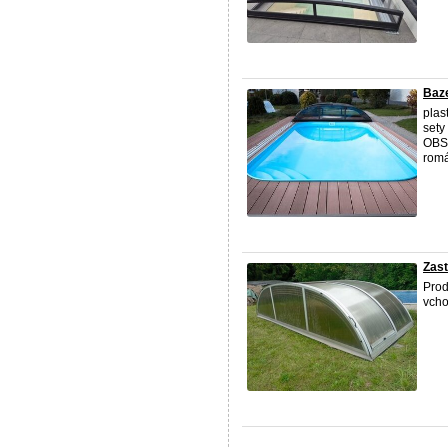
Baze
plas
sety
OBSA
romá
Zast
Prod
vcho