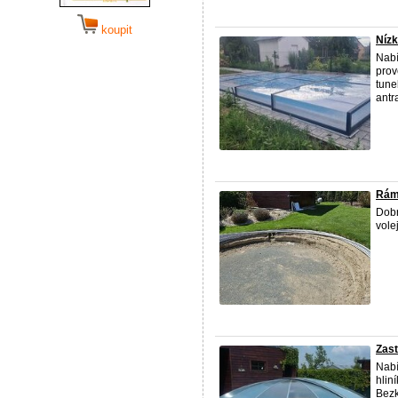
koupit
Nízk
Nabí
prov
tune
antra
Rám
Dobr
vole
Zas
Nabí
hlin
Bezk