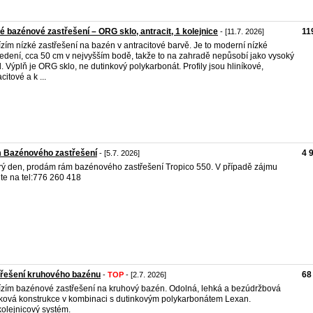
é bazénové zastřešení – ORG sklo, antracit, 1 kolejnice
11
- [11.7. 2026]
zím nízké zastřešení na bazén v antracitové barvě. Je to moderní nízké
edení, cca 50 cm v nejvyšším bodě, takže to na zahradě nepůsobí jako vysoký
l. Výplň je ORG sklo, ne dutinkový polykarbonát. Profily jsou hliníkové,
citové a k ...
 Bazénového zastřešení
4 
- [5.7. 2026]
ý den, prodám rám bazénového zastřešení Tropico 550. V případě zájmu
jte na tel:776 260 418
třešení kruhového bazénu
68
-
TOP
- [2.7. 2026]
zím bazénové zastřešení na kruhový bazén. Odolná, lehká a bezúdržbová
íková konstrukce v kombinaci s dutinkovým polykarbonátem Lexan.
olejnicový systém.