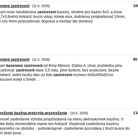
enove zastreseni
10
- [11.6. 2026]
dam nove neodebrane
zastreseni
bazenu, vhodne pro bazen 6x3, a jinee
,7x3,8x4m) Antracit, bocni vstup, koleje elox, dutinkovy polykarbonat 10mm,
 ciry 4mm polycarbovat, doprava a montaz dle domluvy
enove zastreseni
90
- [11.6. 2026]
dam
bazenove
zastreseni
od firmy Albixon. Dallas A, clear, pruhledny plny
carbonat.
zastreseni
stare 3,5 roku, plne funkcni, bez poskozeni, bezne
rebeni, velmi hezky stav viz foto
zastreseni
rozmeru 640x400x82cm
louzeni koleji o 5metr ...
rešenie bazéna,prekrytie,prestrešenie
13
- [10.6. 2026]
nové zastrešenie Výroba prispôsobená na mieru akémukoľvek bazénu. V
ke farby momentálne mame len Antracit. Vlastnosti zastrešenia bazénu
azeného na obrázku: - jednokolajové -zastrešenie pozostáva z troch kusov do
h strán posú ...