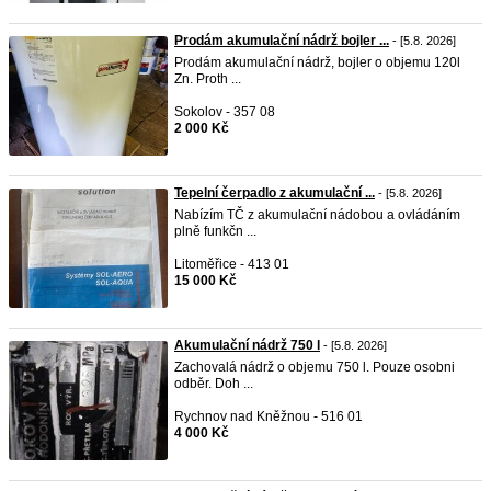
Prodám akumulační nádrž bojler ...
- [5.8. 2026]
Prodám akumulační nádrž, bojler o objemu 120l
Zn. Proth ...
Sokolov - 357 08
2 000 Kč
Tepelní čerpadlo z akumulační ...
- [5.8. 2026]
Nabízím TČ z akumulační nádobou a ovládáním
plně funkčn ...
Litoměřice - 413 01
15 000 Kč
Akumulační nádrž 750 l
- [5.8. 2026]
Zachovalá nádrž o objemu 750 l. Pouze osobni
odběr. Doh ...
Rychnov nad Kněžnou - 516 01
4 000 Kč