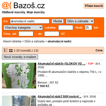
Přidat inzerát
Oblíbené inzeráty
,
Moje inzeráty
Co:
Lokalita:
Okolí:
km
Cena od:
- do:
Kč
Hlavní stránka
>
Dům a zahrada
>
akumulacni nadrz
Cena
1-20 inzerátů z 132
Nové inzeráty e-mailem
Akumulační nádrže (SLOKOV VD. ...
-
TOP
- [8.8.
2026]
Prodám tři akumulační nádrže o objemu 750 L, r.v.
1990. ...
Beroun - 267 62
7 500 Kč
Akumulační nádrž 500l tovární ...
- [8.8. 2026]
Dobrý den, prodám plně funkční a naprosto v
pořádku ak ...