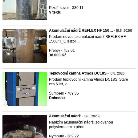
Plzeň-sever - 330 11
V textu
Akumulační nádrž REFLEX HF 150 ...
- [8.8. 2026]
Prodám novou akumulační nádrž REFLEX HF
1500/R_C s izol ...
Přerov - 752 01
38 000 Kč
Teplovodní kamna Atmos DC18S
- [8.8. 2026]
Prodám teplovodní kamna Atmos DC18S. Stare
cca 6 let, v ...
Šumperk - 789 85
Dohodou
Akumulační nádrž
- [8.8. 2026]
Nabízím akumulační nádrž izolovanou
polysterenem a pěno ...
Nymburk - 289 22