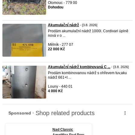
Olomouc - 779 00
Dohodou
Akumulační nádrž
- [3.8. 2026]
Prodám akumulační nádrž 1000l. Cordivari úplně
nová v o ...
Mělník - 277 07
22 000 Kč
Akumulační nádrž kombinovaná C ...
- [3.8. 2026]
Prodám kombinovanou nádrž s ohřevem tuv,aku
nádrž 661+t ...
Louny - 440 01
4 000 Kč