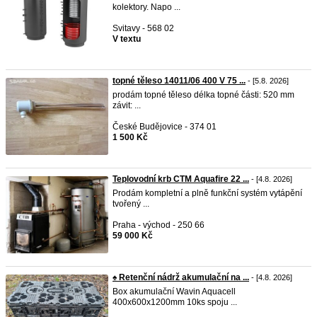
kolektory. Napo ...
Svitavy - 568 02
V textu
topné těleso 14011/06 400 V 75 ...
- [5.8. 2026]
prodám topné těleso délka topné části: 520 mm
závit: ...
České Budějovice - 374 01
1 500 Kč
Teplovodní krb CTM Aquafire 22 ...
- [4.8. 2026]
Prodám kompletní a plně funkční systém vytápění
tvořený ...
Praha - východ - 250 66
59 000 Kč
♠ Retenční nádrž akumulační na ...
- [4.8. 2026]
Box akumulační Wavin Aquacell
400x600x1200mm 10ks spoju ...