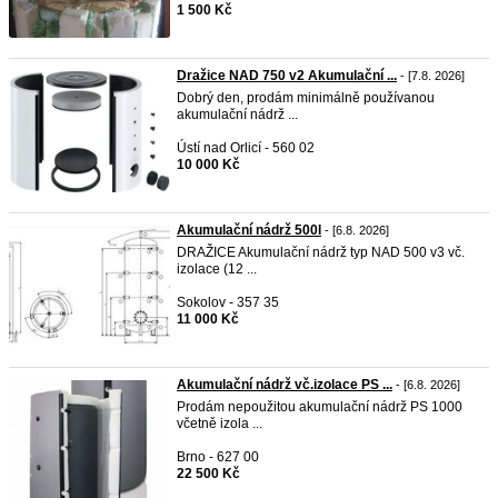
1 500 Kč
Dražice NAD 750 v2 Akumulační ...
- [7.8. 2026]
Dobrý den, prodám minimálně používanou
akumulační nádrž ...
Ústí nad Orlicí - 560 02
10 000 Kč
Akumulační nádrž 500l
- [6.8. 2026]
DRAŽICE Akumulační nádrž typ NAD 500 v3 vč.
izolace (12 ...
Sokolov - 357 35
11 000 Kč
Akumulační nádrž vč.izolace PS ...
- [6.8. 2026]
Prodám nepoužitou akumulační nádrž PS 1000
včetně izola ...
Brno - 627 00
22 500 Kč