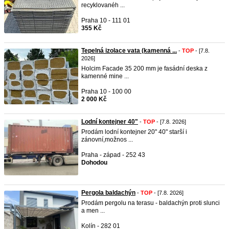
recyklovanéh ...
Praha 10 - 111 01
355 Kč
Tepelná izolace vata (kamenná ...
-
TOP
- [7.8.
2026]
Holcim Facade 35 200 mm je fasádní deska z
kamenné mine ...
Praha 10 - 100 00
2 000 Kč
Lodní kontejner 40"
-
TOP
- [7.8. 2026]
Prodám lodní kontejner 20" 40" starší i
zánovní,možnos ...
Praha - západ - 252 43
Dohodou
Pergola baldachýn
-
TOP
- [7.8. 2026]
Prodám pergolu na terasu - baldachýn proti slunci
a men ...
Kolín - 282 01