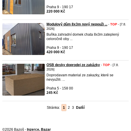
Praha 9 - 190 17
220 000 Kč
Modulový dům 8x3m nový nepouži ...
-
TOP
- [7.8.
2026]
Buňka zahradní domek chata 8x3m zateplený
celoročně oby ...
Praha 9 - 190 17
420 000 Kč
OSB desky doprodej ze zakázky
-
TOP
- [7.8.
2026]
Doprodavam material ze zakazky, které se
nevyužili. ...
Praha 5 - 158 00
245 Kč
Stránka:
1
2
3
Další
©2026 Bazoš -
Inzerce, Bazar