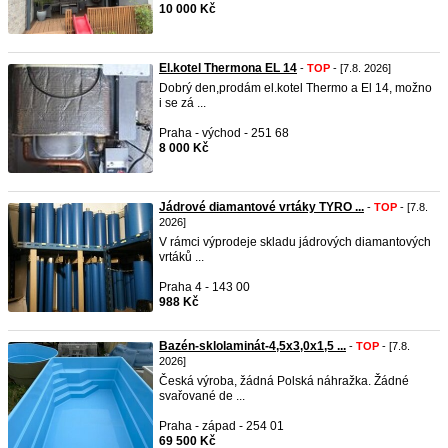
10 000 Kč
El.kotel Thermona EL 14
-
TOP
- [7.8. 2026]
Dobrý den,prodám el.kotel Thermo a El 14, možno
i se zá ...
Praha - východ - 251 68
8 000 Kč
Jádrové diamantové vrtáky TYRO ...
-
TOP
- [7.8.
2026]
V rámci výprodeje skladu jádrových diamantových
vrtáků ...
Praha 4 - 143 00
988 Kč
Bazén-sklolaminát-4,5x3,0x1,5 ...
-
TOP
- [7.8.
2026]
Česká výroba, žádná Polská náhražka. Žádné
svařované de ...
Praha - západ - 254 01
69 500 Kč