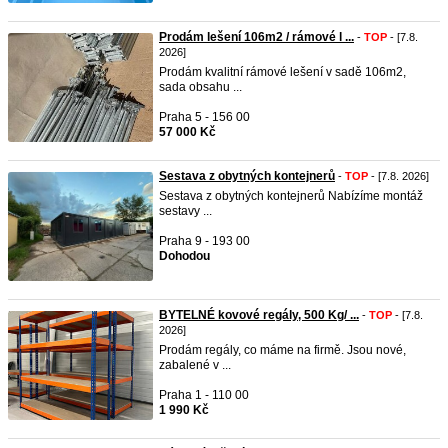
Prodám lešení 106m2 / rámové l ...
-
TOP
- [7.8.
2026]
Prodám kvalitní rámové lešení v sadě 106m2,
sada obsahu ...
Praha 5 - 156 00
57 000 Kč
Sestava z obytných kontejnerů
-
TOP
- [7.8. 2026]
Sestava z obytných kontejnerů Nabízíme montáž
sestavy ...
Praha 9 - 193 00
Dohodou
BYTELNÉ kovové regály, 500 Kg/ ...
-
TOP
- [7.8.
2026]
Prodám regály, co máme na firmě. Jsou nové,
zabalené v ...
Praha 1 - 110 00
1 990 Kč