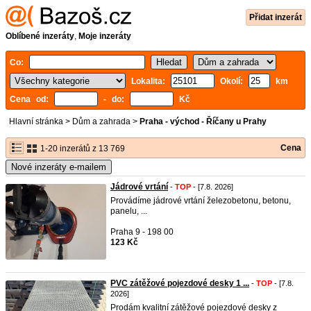
Přidat inzerát
Oblíbené inzeráty
,
Moje inzeráty
Co:
Lokalita:
Okolí:
km
Cena od:
- do:
Kč
Hlavní stránka
>
Dům a zahrada
>
Praha - východ - Říčany u Prahy
Cena
1-20 inzerátů z 13 769
Nové inzeráty e-mailem
Jádrové vrtání
-
TOP
- [7.8. 2026]
Provádíme jádrové vrtání železobetonu, betonu,
panelu, ...
Praha 9 - 198 00
123 Kč
PVC zátěžové pojezdové desky 1 ...
-
TOP
- [7.8.
2026]
Prodám kvalitní zátěžové pojezdové desky z