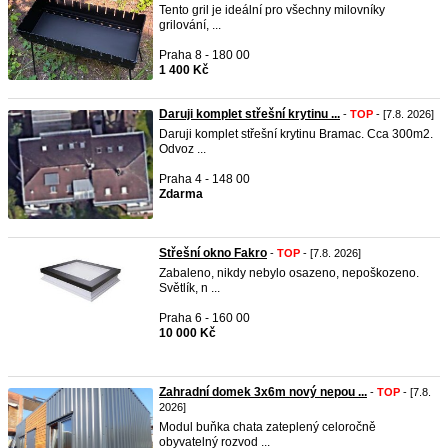
Tento gril je ideální pro všechny milovníky
grilování, ...
Praha 8 - 180 00
1 400 Kč
Daruji komplet střešní krytinu ...
-
TOP
- [7.8. 2026]
Daruji komplet střešní krytinu Bramac. Cca 300m2.
Odvoz ...
Praha 4 - 148 00
Zdarma
Střešní okno Fakro
-
TOP
- [7.8. 2026]
Zabaleno, nikdy nebylo osazeno, nepoškozeno.
Světlík, n ...
Praha 6 - 160 00
10 000 Kč
Zahradní domek 3x6m nový nepou ...
-
TOP
- [7.8.
2026]
Modul buňka chata zateplený celoročně
obyvatelný rozvod ...