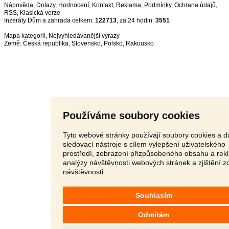
Nápověda
,
Dotazy
,
Hodnocení
,
Kontakt
,
Reklama
,
Podmínky
,
Ochrana údajů
,
RSS
,
Inzeráty Dům a zahrada celkem:
122713
, za 24 hodin:
3551
Mapa kategorií
,
Nejvyhledávanější výrazy
Země:
Česká republika
,
Slovensko
,
Polsko
,
Rakousko
Používáme soubory cookies
Tyto webové stránky používají soubory cookies a da
sledovací nástroje s cílem vylepšení uživatelského
prostředí, zobrazení přizpůsobeného obsahu a rek
analýzy návštěvnosti webových stránek a zjištění z
návštěvnosti.
Souhlasím
Odmítám