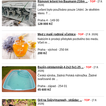
Rámové lešení typ Baumann 216m ...
-
TOP
- [7.8.
2026]
Lešení bylo používáno pouze 14dní. Je skvělém
stavu. T ...
Praha 4 - 149 00
128 000 Kč
Med z malé rodinné včelnice
-
TOP
- [7.8. 2026]
Nabízím k prodeji přebytek poctivého bio medu.
Včelí m ...
Praha - východ - 250 84
200 Kč
Bazén-sklolaminát-4,2x2,5x1,25 ...
-
TOP
- [7.8.
2026]
Česká výroba, žádná Polská náhražka. Žádné
svařované de ...
Praha - západ - 254 01
45 600 Kč
Gril na špízy(mangal)– skládac ...
-
TOP
- [7.8.
2026]