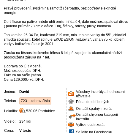
Pravé provedení, systém na samotíž i čerpadlo, bez potřeby elektrické
energie.
Certifikace na palivo hnědé uhlí emisní třída č 4, dále možnost spalovat dřevo
( polena průměr 23 cm o délce 1 m), štěpky, brikety, piliny, biomasa.
Tah komína 25-34 Pa, kouřovod 219 mm, min. teplota vratky do 55°, chladící
smyčka součástí, kotel splňuje EKODESIGN, vstupy 2", váha 875 kg, objem
vody v kotlovém tělese je 300 l.
Záruka na těsnost kotlového tělesa 6 let, při zapojení s akumulační nádrží
prodloužena záruka na 7 let.
Doprava po ČR v ceně.
Možnost odpočtu DPH.
Faktura na Vaše jméno.
Cena 129.000,- vč. DPH.
Jméno:
David
Všechny inzeráty a hodnocení
uživatele
Telefon:
723... zobraz číslo
Přidat do oblíbených
Označit špatný inzerát
Lokalita:
530 06
Pardubice
Označit chybnou kategorii
inzerátu
Vidělo:
234 lidí
Vytisknout inzerát
Cena:
V textu
Sdílejte na Facebooku