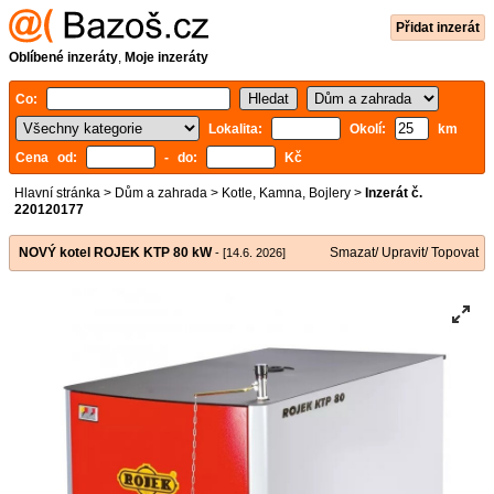
Přidat inzerát
Oblíbené inzeráty
,
Moje inzeráty
Co:
Lokalita:
Okolí:
km
Cena od:
- do:
Kč
Hlavní stránka
>
Dům a zahrada
>
Kotle, Kamna, Bojlery
>
Inzerát č.
220120177
NOVÝ kotel ROJEK KTP 80 kW
Smazat/ Upravit/ Topovat
- [14.6. 2026]