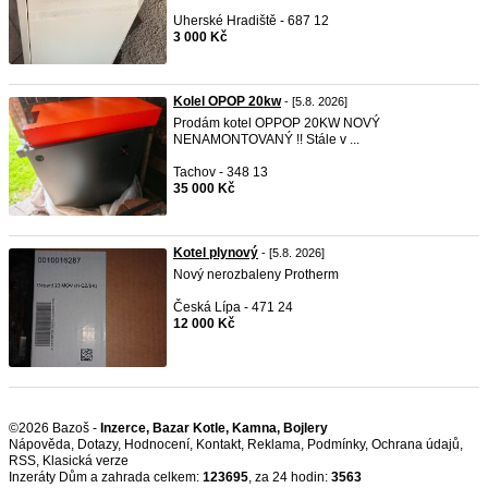
Uherské Hradiště - 687 12
3 000 Kč
Kolel OPOP 20kw
- [5.8. 2026]
Prodám kotel OPPOP 20KW NOVÝ
NENAMONTOVANÝ !! Stále v ...
Tachov - 348 13
35 000 Kč
Kotel plynový
- [5.8. 2026]
Nový nerozbaleny Protherm
Česká Lípa - 471 24
12 000 Kč
©2026 Bazoš -
Inzerce, Bazar Kotle, Kamna, Bojlery
Nápověda
,
Dotazy
,
Hodnocení
,
Kontakt
,
Reklama
,
Podmínky
,
Ochrana údajů
,
RSS
,
Inzeráty Dům a zahrada celkem:
123695
, za 24 hodin:
3563