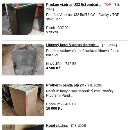
Prodám viadrus U32 5čl emisní ...
-
TOP
- [8.8.
2026]
Prodám Viadrus U32 5čl/16kW.... články v TOP
stavu. Kot ...
Písek - 397 01
V textu
Litinový kotel Viadrus Hercule ...
- [7.8. 2026]
Prodám zachovalé, plně funkční litinové těleso
kotle Vi ...
Nový Jičín - 742 58
4 500 Kč
Protherm panda ptp 24
- [7.8. 2026]
Nabízím nový nikdy nepoužitý kotel značky
Protherm Pand ...
Chomutov - 430 01
10 000 Kč
Kotel viadrus
- [7.8. 2026]