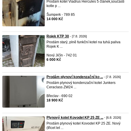
Prodám kotel Viadrus Hercules 5 článek,součástí
kotle p ...
Šumperk - 789 85
14 000 Kč
Rojek KTP 30
- [7.8. 2026]
Prodám starý, plně funkční kotel na tuhá paliva
Rojek K ...
Nový Jičín - 742 01
6 000 Kč
Prodám plynoví kondenzační ko ...
- [7.8. 2026]
Prodám plynový kondenzační kotel Junkers
Ceraclass ZW24 ...
Břeclav - 690 02
18 900 Kč
Plynový kotel Kovodel KP 25 ZE ...
- [6.8. 2026]
Prodám plynový kotel Kovodel KP 25 ZE. Nový
(třicet let ...