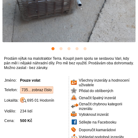
Prodám výfuk na malotraktor Terra. Koupil jsem spolu se sestavou Vari, kdy
pán měl i nějaké náhradní díly. Pro mě bez využití. Prodávám oba dohromady.
Možno zaslat - bez záruky.
Jméno:
Pouze volat
Všechny inzeráty a hodnocení
uživatele
Telefon:
735... zobraz číslo
Přidat do oblíbených
Označit špatný inzerát
Lokalita:
695 01
Hodonín
Označit chybnou kategorii
inzerátu
Vidělo:
234 lidí
Vytisknout inzerát
Cena:
500 Kč
Sdílejte na Facebooku
Doporučit kamarádovi
Vyhledat podobné inzeráty