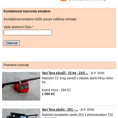
Kontaktovat inzerenta emailem
Kontaktovat emailem může pouze ověřený uživatel.
Vaše telefonní číslo
*
Odeslat
Podobné inzeráty
Vari Tera závaží - 15 kg - ZAS ...
- [6.8. 2026]
Nabízím 15- ti kg závaží z nějaké starší frézy nebo
tra ...
Kutná Hora - 284 01
1 000 Kč
Vari Tera závěs - Z01 - ...
- [6.8. 2026]
Nabízím kompletní závěs Z01 k převodovkám T20