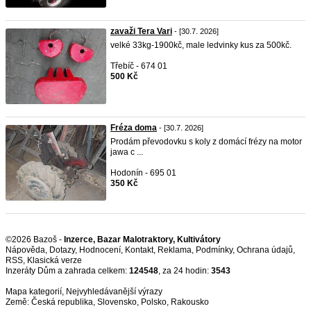
zavaži Tera Vari
- [30.7. 2026]
velké 33kg-1900kč, male ledvinky kus za 500kč.
Třebíč - 674 01
500 Kč
Fréza doma
- [30.7. 2026]
Prodám převodovku s koly z domácí frézy na motor
jawa c ...
Hodonín - 695 01
350 Kč
©2026 Bazoš -
Inzerce, Bazar Malotraktory, Kultivátory
Nápověda
,
Dotazy
,
Hodnocení
,
Kontakt
,
Reklama
,
Podmínky
,
Ochrana údajů
,
RSS
,
Inzeráty Dům a zahrada celkem:
124548
, za 24 hodin:
3543
Mapa kategorií
,
Nejvyhledávanější výrazy
Země:
Česká republika
,
Slovensko
,
Polsko
,
Rakousko