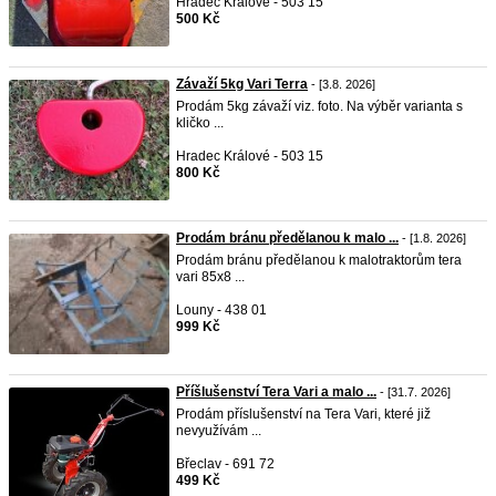
Hradec Králové - 503 15
500 Kč
Závaží 5kg Vari Terra
- [3.8. 2026]
Prodám 5kg závaží viz. foto. Na výběr varianta s
kličko ...
Hradec Králové - 503 15
800 Kč
Prodám bránu předělanou k malo ...
- [1.8. 2026]
Prodám bránu předělanou k malotraktorům tera
vari 85x8 ...
Louny - 438 01
999 Kč
Příšlušenství Tera Vari a malo ...
- [31.7. 2026]
Prodám příslušenství na Tera Vari, které již
nevyužívám ...
Břeclav - 691 72
499 Kč