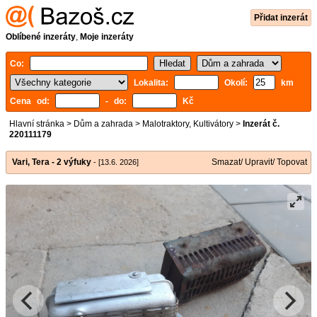
Přidat inzerát
Oblíbené inzeráty
,
Moje inzeráty
Co:
Lokalita:
Okolí:
km
Cena od:
- do:
Kč
Hlavní stránka
>
Dům a zahrada
>
Malotraktory, Kultivátory
>
Inzerát č.
220111179
Vari, Tera - 2 výfuky
Smazat/ Upravit/ Topovat
- [13.6. 2026]