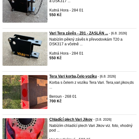
a DSK317 ...
Kutná Hora - 284 01
550 Kč
Vari Tera závěs - Z01 - ZASLÁN ...
- [6.8. 2026]
Nabízím pěkný závěs k převodovkám T20 a
DSK317 a včetně ...
Kutná Hora - 284 01
550 Kč
Tera Vari korba,čelo vozíku
- [6.8. 2026]
Korba s čelem z vozíku Tera Vari. Tera,vari,jikov,ds
...
Beroun - 268 01
700 Kč
Chladící plech Vari Jikov
- [3.8. 2026]
Nabízím chladící plech Vari Jikov viz. foto, vhodný
pod ...