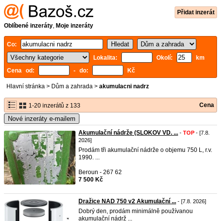
Přidat inzerát
Oblíbené inzeráty
,
Moje inzeráty
Co:
Lokalita:
Okolí:
km
Cena od:
- do:
Kč
Hlavní stránka
>
Dům a zahrada
>
akumulacni nadrz
Cena
1-20 inzerátů z 133
Nové inzeráty e-mailem
Akumulační nádrže (SLOKOV VD. ...
-
TOP
- [7.8.
2026]
Prodám tři akumulační nádrže o objemu 750 L, r.v.
1990. ...
Beroun - 267 62
7 500 Kč
Dražice NAD 750 v2 Akumulační ...
- [7.8. 2026]
Dobrý den, prodám minimálně používanou
akumulační nádrž ...