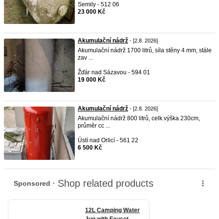
Semily - 512 06
23 000 Kč
Akumulační nádrž
- [2.8. 2026]
Akumulační nádrž 1700 litrů, síla stěny 4 mm, stále
zav ...
Žďár nad Sázavou - 594 01
19 000 Kč
Akumulační nádrž
- [2.8. 2026]
Akumulační nádrž 800 litrů, celk.výška 230cm,
průměr cc ...
Ústí nad Orlicí - 561 22
6 500 Kč