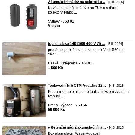
Akumulační nádrž na solární ko ...
- [5.8. 2026]
Nové akumulační nádrže na TUV a solární
kolektory. Napo ...
Svitavy - 568 02
V textu
topné těleso 14011/06 400 V 75 ...
- [5.8. 2026]
prodám topné těleso délka topné části: 520 mm
závit: ...
České Budějovice - 374 01
1 500 Kč
Teplovodní krb CTM Aquafire 22 ...
- [4.8. 2026]
Prodám kompletní a plně funkční systém vytápění
tvořený ...
Praha - východ - 250 66
59 000 Kč
♠ Retenční nádrž akumulační na ...
- [4.8. 2026]
Box akumulační Wavin Aquacell