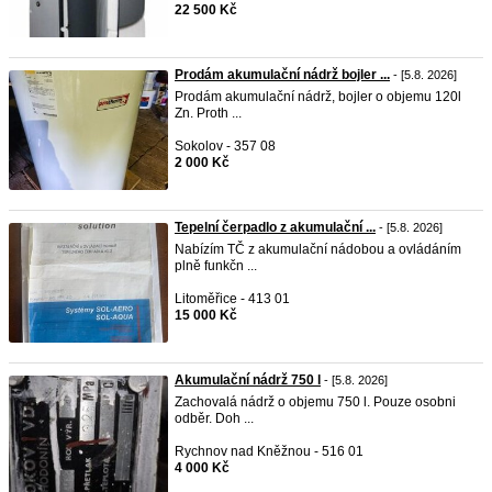
22 500 Kč
Prodám akumulační nádrž bojler ...
- [5.8. 2026]
Prodám akumulační nádrž, bojler o objemu 120l
Zn. Proth ...
Sokolov - 357 08
2 000 Kč
Tepelní čerpadlo z akumulační ...
- [5.8. 2026]
Nabízím TČ z akumulační nádobou a ovládáním
plně funkčn ...
Litoměřice - 413 01
15 000 Kč
Akumulační nádrž 750 l
- [5.8. 2026]
Zachovalá nádrž o objemu 750 l. Pouze osobni
odběr. Doh ...
Rychnov nad Kněžnou - 516 01
4 000 Kč