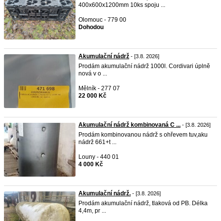
400x600x1200mm 10ks spoju ...
Olomouc - 779 00
Dohodou
Akumulační nádrž
- [3.8. 2026]
Prodám akumulační nádrž 1000l. Cordivari úplně
nová v o ...
Mělník - 277 07
22 000 Kč
Akumulační nádrž kombinovaná C ...
- [3.8. 2026]
Prodám kombinovanou nádrž s ohřevem tuv,aku
nádrž 661+t ...
Louny - 440 01
4 000 Kč
Akumulační nádrž.
- [3.8. 2026]
Prodám akumulační nádrž, tlaková od PB. Délka
4,4m, pr ...