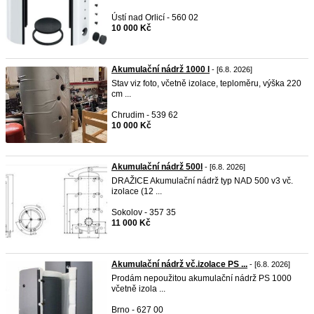
Ústí nad Orlicí - 560 02
10 000 Kč
Akumulační nádrž 1000 l
- [6.8. 2026]
Stav viz foto, včetně izolace, teploměru, výška 220
cm ...
Chrudim - 539 62
10 000 Kč
Akumulační nádrž 500l
- [6.8. 2026]
DRAŽICE Akumulační nádrž typ NAD 500 v3 vč.
izolace (12 ...
Sokolov - 357 35
11 000 Kč
Akumulační nádrž vč.izolace PS ...
- [6.8. 2026]
Prodám nepoužitou akumulační nádrž PS 1000
včetně izola ...
Brno - 627 00