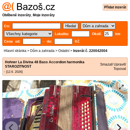
Přidat inzerát
Oblíbené inzeráty
,
Moje inzeráty
Co:
Lokalita:
Okolí:
km
Cena od:
- do:
Kč
Hlavní stránka
>
Dům a zahrada
>
Ostatní
>
Inzerát č. 220042004
Hohner La Divina 48 Bass Accordion harmonika
Smazat/ Upravit/
STAROZITNOST
Topovat
- [12.6. 2026]