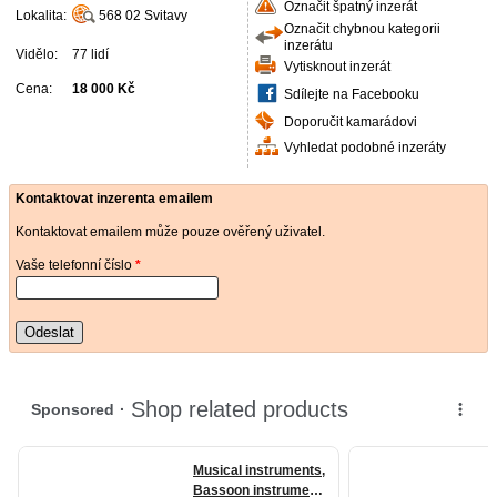
Označit špatný inzerát
Lokalita:
568 02
Svitavy
Označit chybnou kategorii
inzerátu
Vidělo:
77 lidí
Vytisknout inzerát
Cena:
18 000 Kč
Sdílejte na Facebooku
Doporučit kamarádovi
Vyhledat podobné inzeráty
Kontaktovat inzerenta emailem
Kontaktovat emailem může pouze ověřený uživatel.
Vaše telefonní číslo
*
Odeslat