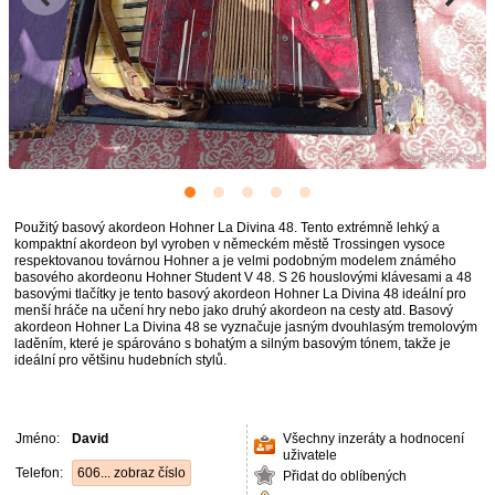
Použitý basový akordeon Hohner La Divina 48. Tento extrémně lehký a
kompaktní akordeon byl vyroben v německém městě Trossingen vysoce
respektovanou továrnou Hohner a je velmi podobným modelem známého
basového akordeonu Hohner Student V 48. S 26 houslovými klávesami a 48
basovými tlačítky je tento basový akordeon Hohner La Divina 48 ideální pro
menší hráče na učení hry nebo jako druhý akordeon na cesty atd. Basový
akordeon Hohner La Divina 48 se vyznačuje jasným dvouhlasým tremolovým
laděním, které je spárováno s bohatým a silným basovým tónem, takže je
ideální pro většinu hudebních stylů.
Jméno:
David
Všechny inzeráty a hodnocení
uživatele
Telefon:
606... zobraz číslo
Přidat do oblíbených