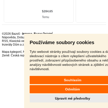
©2026 Bazoš -
Inzerce, Bazar Ostatní
Nápověda
,
Dotazy
,
Hodnocení
,
Kontakt
,
Reklama
,
Podmínky
,
Ochrana údajů
,
RSS
,
Používáme soubory cookies
Inzeráty Dům a zahrada celkem:
122917
, za 24 hodin:
3401
Tyto webové stránky používají soubory cookies a da
Mapa kategorií
,
Nejvyhledávanější výrazy
Země:
Česká republika
,
Slovensko
,
Polsko
,
Rakousko
sledovací nástroje s cílem vylepšení uživatelského
prostředí, zobrazení přizpůsobeného obsahu a rek
analýzy návštěvnosti webových stránek a zjištění z
návštěvnosti.
Souhlasím
Odmítám
Upravit mé předvolby