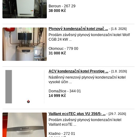
Beroun - 267 29
38 000 Kč
Plynový kondenzační kotel znač ...
- [1.8. 2026]
Prodám závěsný plynový kondenzační kotel Wolf
CGB 24 kW ...
Olomouc - 779 00
31 000 Kč
ACV kondenzační kotel Prestige ...
- [1.8. 2026]
Nástěnný nerezový plynový kondenzační kotel
vysoké účin ...
Domažlice - 344 01
14 999 Kč
Vaillant ecoTEC plus VU 356/5- ...
- [29.7. 2026]
Prodám závěsný plynový kondenzační kotel
Vaillant ecoTE ...
Kladno - 272 01