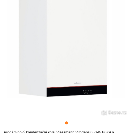
Prodám nový kondenzační kotel Viessmann Vitodens 050-W B0KA o