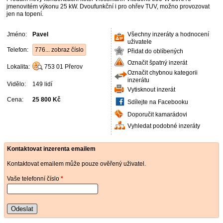
jmenovitém výkonu 25 kW. Dvoufunkční i pro ohřev TUV, možno provozovat
jen na topení.
Jméno:
Pavel
Všechny inzeráty a hodnocení
uživatele
Telefon:
776... zobraz číslo
Přidat do oblíbených
Označit špatný inzerát
Lokalita:
753 01
Přerov
Označit chybnou kategorii
inzerátu
Vidělo:
149 lidí
Vytisknout inzerát
Cena:
25 800 Kč
Sdílejte na Facebooku
Doporučit kamarádovi
Vyhledat podobné inzeráty
Kontaktovat inzerenta emailem
Kontaktovat emailem může pouze ověřený uživatel.
Vaše telefonní číslo
*
Odeslat