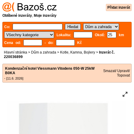
Přidat inzerát
Oblíbené inzeráty
,
Moje inzeráty
Co:
Lokalita:
Okolí:
km
Cena od:
- do:
Kč
Hlavní stránka
>
Dům a zahrada
>
Kotle, Kamna, Bojlery
>
Inzerát č.
220036899
Kondenzační kotel Viessmann Vitodens 050-W 25kW
Smazat/ Upravit/
B0KA
Topovat
- [11.6. 2026]