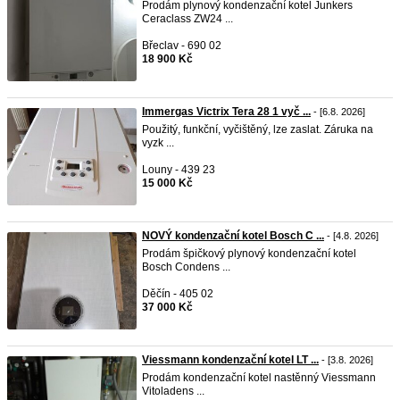
Prodám plynový kondenzační kotel Junkers
Ceraclass ZW24 ...
Břeclav - 690 02
18 900 Kč
Immergas Victrix Tera 28 1 vyč ...
- [6.8. 2026]
Použitý, funkční, vyčištěný, lze zaslat. Záruka na
vyzk ...
Louny - 439 23
15 000 Kč
NOVÝ kondenzační kotel Bosch C ...
- [4.8. 2026]
Prodám špičkový plynový kondenzační kotel
Bosch Condens ...
Děčín - 405 02
37 000 Kč
Viessmann kondenzační kotel LT ...
- [3.8. 2026]
Prodám kondenzační kotel nastěnný Viessmann
Vitoladens ...