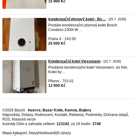
15 900 Kč
kondenzační plynový kotel - Bo ...
- [25.7. 2026]
Prodám kondenzační plynový kotel Bosch
Condens 2300i W ...
Praha 4 - 143 00
25 000 Kč
Kondenzační kotel Viessmann
- [22.7. 2026]
Prodáme kondenzační kotel Viessmann, viz foto.
Kotel by ...
Přerov - 753 01
12 900 Kč
©2026 Bazoš -
Inzerce, Bazar Kotle, Kamna, Bojlery
Nápověda
,
Dotazy
,
Hodnocení
,
Kontakt
,
Reklama
,
Podmínky
,
Ochrana údajů
,
RSS
,
Inzeráty Dům a zahrada celkem:
123192
, za 24 hodin:
3748
Mapa kategorií
,
Nejvyhledávanější výrazy