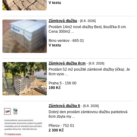
V textu
Zámková dlažba
- [6.8. 2026]
Prodám 14m2 nové dlažby Best, tloušťka 8 cm.
Cena 300m2 ...
Brno venkov - 665 01
V textu
Zámková dlažba 8cm
- [6.8. 2026]
Prodám 52 m2 použité zámkové dlažby (íčka). Je
8cm vyso ...
Praha 5 - 156 00
190 Kč
Zámková dlažba 6
- [6.8. 2026]
Dobrý den prodám zámkovou dlažbu parketová
6cm zbyla my ...
Přerov - 752 01
2 300 Kč