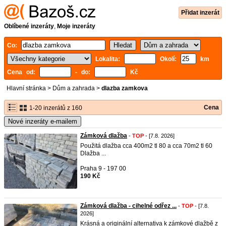
Přidat inzerát
Oblíbené inzeráty
,
Moje inzeráty
Co:
Lokalita:
Okolí:
km
Cena od:
- do:
Kč
Hlavní stránka
>
Dům a zahrada
>
dlazba zamkova
Cena
1-20 inzerátů z 160
Nové inzeráty e-mailem
Zámková dlažba
-
TOP
- [7.8. 2026]
Použitá dlažba cca 400m2 tl 80 a cca 70m2 tl 60
Dlažba ...
Praha 9 - 197 00
190 Kč
Zámková dlažba - cihelné odřez ...
-
TOP
- [7.8.
2026]
Krásná a originální alternativa k zámkové dlažbě z