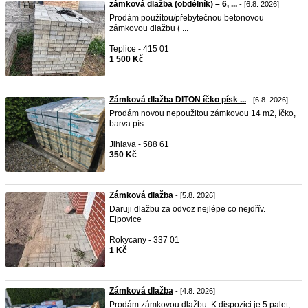
zámková dlažba (obdélník) – 6, ...
- [6.8. 2026]
Prodám použitou/přebytečnou betonovou
zámkovou dlažbu ( ...
Teplice - 415 01
1 500 Kč
Zámková dlažba DITON íčko písk ...
- [6.8. 2026]
Prodám novou nepoužitou zámkovou 14 m2, íčko,
barva pís ...
Jihlava - 588 61
350 Kč
Zámková dlažba
- [5.8. 2026]
Daruji dlažbu za odvoz nejlépe co nejdřív.
Ejpovice
Rokycany - 337 01
1 Kč
Zámková dlažba
- [4.8. 2026]
Prodám zámkovou dlažbu. K dispozici je 5 palet,