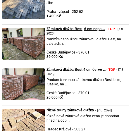
cihe ...
Praha - západ - 252 62
1 490 Kč
Zámková dlažba Best, 6 cm nepo ...
-
TOP
- [7.8.
2026]
Nabízím nepoužitou zámkovou dlažbu Best, na
paletách, č ...
České Budějovice - 370 01
39 000 Kč
Zámková dlažba Best 4 cm červe ...
-
TOP
- [7.8.
2026]
Prodám červenou zámkovou dlažbu Best 4 cm,
Klasiko, na ...
České Budějovice - 370 01
20 000 Kč
různé druhy zámkové dlažby
- [7.8. 2026]
různá nová zámková dlažba cena je dohodou
hned na odb ...
Hradec Králové - 503 27