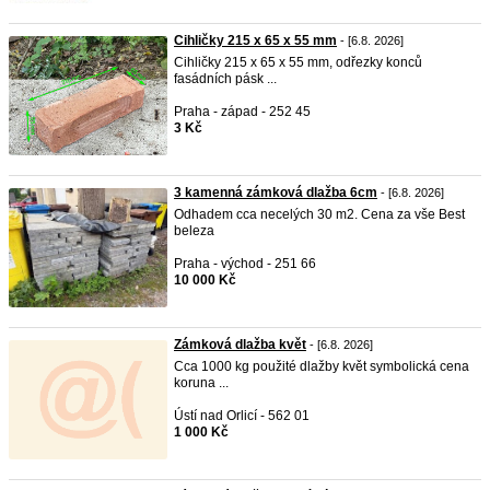
Cihličky 215 x 65 x 55 mm
- [6.8. 2026]
Cihličky 215 x 65 x 55 mm, odřezky konců
fasádních pásk ...
Praha - západ - 252 45
3 Kč
3 kamenná zámková dlažba 6cm
- [6.8. 2026]
Odhadem cca necelých 30 m2. Cena za vše Best
beleza
Praha - východ - 251 66
10 000 Kč
Zámková dlažba květ
- [6.8. 2026]
Cca 1000 kg použité dlažby květ symbolická cena
koruna ...
Ústí nad Orlicí - 562 01
1 000 Kč