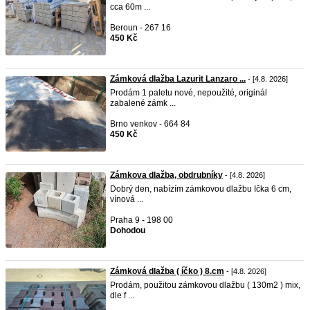
cca 60m ...
Beroun - 267 16
450 Kč
Zámková dlažba Lazurit Lanzaro ...
- [4.8. 2026]
Prodám 1 paletu nové, nepoužité, originál
zabalené zámk ...
Brno venkov - 664 84
450 Kč
Zámkova dlažba, obdrubníky
- [4.8. 2026]
Dobrý den, nabízím zámkovou dlažbu Ička 6 cm,
vínová ...
Praha 9 - 198 00
Dohodou
Zámková dlažba ( íčko ) 8.cm
- [4.8. 2026]
Prodám, použitou zámkovou dlažbu ( 130m2 ) mix,
dle f ...