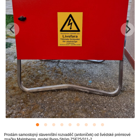
Prodám samostojný staveništní rozvaděč (antoníček) od švédské prémiové
značky Malmbergs, model Bygg-Ström ZSF25/311-2.