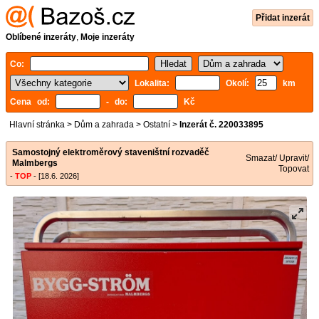
Přidat inzerát
Oblíbené inzeráty
,
Moje inzeráty
Co:
Lokalita:
Okolí:
km
Cena od:
- do:
Kč
Hlavní stránka
>
Dům a zahrada
>
Ostatní
>
Inzerát č. 220033895
Samostojný elektroměrový staveništní rozvaděč
Smazat/ Upravit/
Malmbergs
Topovat
-
TOP
- [18.6. 2026]