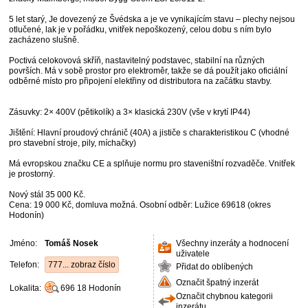
5 let starý, Je dovezený ze Švédska a je ve vynikajícím stavu – plechy nejsou
otlučené, lak je v pořádku, vnitřek nepoškozený, celou dobu s ním bylo
zacházeno slušně.
Poctivá celokovová skříň, nastavitelný podstavec, stabilní na různých
površích. Má v sobě prostor pro elektroměr, takže se dá použít jako oficiální
odběrné místo pro připojení elektřiny od distributora na začátku stavby.
Zásuvky: 2× 400V (pětikolík) a 3× klasická 230V (vše v krytí IP44)
Jištění: Hlavní proudový chránič (40A) a jističe s charakteristikou C (vhodné
pro stavební stroje, pily, míchačky)
Má evropskou značku CE a splňuje normu pro staveništní rozvaděče. Vnitřek
je prostorný.
Nový stál 35 000 Kč.
Cena: 19 000 Kč, domluva možná. Osobní odběr: Lužice 69618 (okres
Hodonín)
Jméno:
Tomáš Nosek
Všechny inzeráty a hodnocení
uživatele
Telefon:
777... zobraz číslo
Přidat do oblíbených
Označit špatný inzerát
Lokalita:
696 18
Hodonín
Označit chybnou kategorii
inzerátu