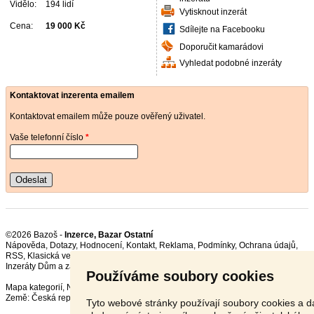
Vidělo:
194 lidí
Vytisknout inzerát
Cena:
19 000 Kč
Sdílejte na Facebooku
Doporučit kamarádovi
Vyhledat podobné inzeráty
Kontaktovat inzerenta emailem
Kontaktovat emailem může pouze ověřený uživatel.
Vaše telefonní číslo
*
Odeslat
©2026 Bazoš -
Inzerce, Bazar Ostatní
Nápověda
,
Dotazy
,
Hodnocení
,
Kontakt
,
Reklama
,
Podmínky
,
Ochrana údajů
,
RSS
,
Inzeráty Dům a zahrada celkem:
122645
, za 24 hodin:
3541
Používáme soubory cookies
Mapa kategorií
,
Nejvyhledávanější výrazy
Země:
Česká republika
,
Slovensko
,
Polsko
,
Rakousko
Tyto webové stránky používají soubory cookies a da