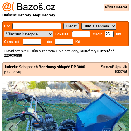
Přidat inzerát
Oblíbené inzeráty
,
Moje inzeráty
Co:
Lokalita:
Okolí:
km
Cena od:
- do:
Kč
Hlavní stránka
>
Dům a zahrada
>
Malotraktory, Kultivátory
>
Inzerát č.
220030889
kolečko Scheppach Benzínový sklápěč DP 3000
Smazat/ Upravit/
-
Topovat
[11.6. 2026]