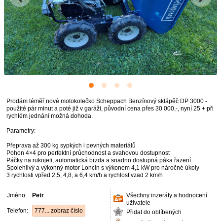
Prodám téměř nové motokolečko Scheppach Benzínový sklápěč DP 3000 -
použité pár minut a poté již v garáži, původní cena přes 30 000,-, nyní 25 + při
rychlém jednání možná dohoda.
Parametry:
Přeprava až 300 kg sypkých i pevných materiálů
Pohon 4×4 pro perfektní průchodnost a svahovou dostupnost
Páčky na rukojeti, automatická brzda a snadno dostupná páka řazení
Spolehlivý a výkonný motor Loncin s výkonem 4,1 kW pro náročné úkoly
3 rychlosti vpřed 2,5, 4,8, a 6,4 km/h a rychlost vzad 2 km/h
Jméno:
Petr
Všechny inzeráty a hodnocení
uživatele
Telefon:
777... zobraz číslo
Přidat do oblíbených