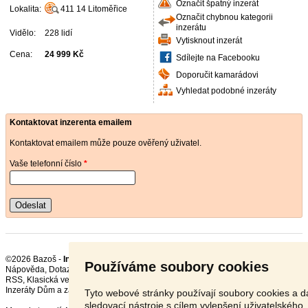
Označit špatný inzerát
Lokalita:
411 14
Litoměřice
Označit chybnou kategorii
inzerátu
Vidělo:
228 lidí
Vytisknout inzerát
Cena:
24 999 Kč
Sdílejte na Facebooku
Doporučit kamarádovi
Vyhledat podobné inzeráty
Kontaktovat inzerenta emailem
Kontaktovat emailem může pouze ověřený uživatel.
Vaše telefonní číslo
*
Odeslat
©2026 Bazoš -
Inzerce, Bazar Malotraktory, Kultivátory
Používáme soubory cookies
Nápověda
,
Dotazy
,
Hodnocení
,
Kontakt
,
Reklama
,
Podmínky
,
Ochrana údajů
,
RSS
,
Inzeráty Dům a zahrada celkem:
123861
, za 24 hodin:
3683
Tyto webové stránky používají soubory cookies a da
sledovací nástroje s cílem vylepšení uživatelského