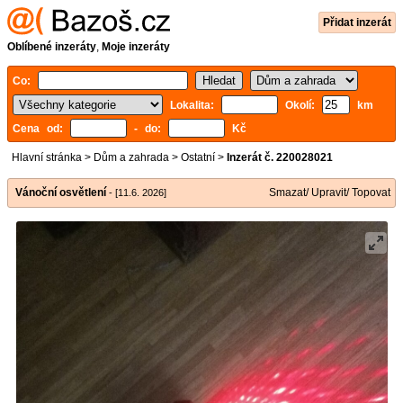
Přidat inzerát
Oblíbené inzeráty
,
Moje inzeráty
Co:
Lokalita:
Okolí:
km
Cena od:
- do:
Kč
Hlavní stránka
>
Dům a zahrada
>
Ostatní
>
Inzerát č. 220028021
Vánoční osvětlení
Smazat/ Upravit/ Topovat
- [11.6. 2026]