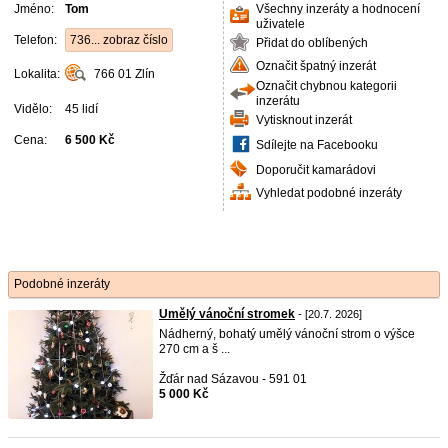
Jméno:
Tom
Všechny inzeráty a hodnocení
uživatele
Telefon:
736... zobraz číslo
Přidat do oblíbených
Označit špatný inzerát
Lokalita:
766 01
Zlín
Označit chybnou kategorii
inzerátu
Vidělo:
45 lidí
Vytisknout inzerát
Cena:
6 500 Kč
Sdílejte na Facebooku
Doporučit kamarádovi
Vyhledat podobné inzeráty
Podobné inzeráty
Umělý vánoční stromek
- [20.7. 2026]
Nádherný, bohatý umělý vánoční strom o výšce
270 cm a š ...
Žďár nad Sázavou - 591 01
5 000 Kč