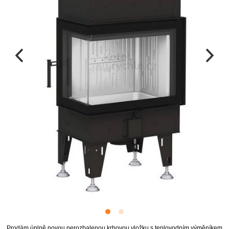
Prodám úplně novou nerozbalenou krbovou vložku s teplovodním výměníkem