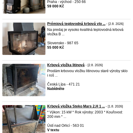
Praha - východ - 250 66
59 000 Kč
Prémiová teplovodná krbová vlo ...
- [2.8. 2026]
Na predaj je vysoko kvalitná teplovodná krbová
vložka B ...
Slovensko - 987 65
55 000 Kč
Krbová vložka litinová
- [2.8. 2026]
Prodám krbovou vložku litinovou staré výroby sklo
i roš ...
Česká Lípa - 471 21
Nabídněte
Krbová vložka Steko Mars 2.H 1 ...
- [1.8. 2026]
* Výkon: 15 kW * Rok výroby: 2003 * Kouřovod:
200 mm * ...
Ústí nad Orlicí - 563 01
V textu