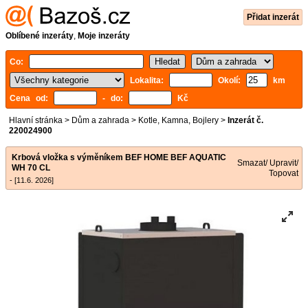
Přidat inzerát
Oblíbené inzeráty
,
Moje inzeráty
Co:
Lokalita:
Okolí:
km
Cena od:
- do:
Kč
Hlavní stránka
>
Dům a zahrada
>
Kotle, Kamna, Bojlery
>
Inzerát č.
220024900
Krbová vložka s výměníkem BEF HOME BEF AQUATIC
Smazat/ Upravit/
WH 70 CL
Topovat
- [11.6. 2026]