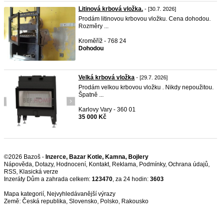
Litinová krbová vložka.
- [30.7. 2026]
Prodám litinovou krbovou vložku. Cena dohodou.
Rozměry ...
Kroměříž - 768 24
Dohodou
Velká krbová vložka
- [29.7. 2026]
Prodám velkou krbovou vložku . Nikdy nepoužitou.
Špatně ...
Karlovy Vary - 360 01
35 000 Kč
©2026 Bazoš -
Inzerce, Bazar Kotle, Kamna, Bojlery
Nápověda
,
Dotazy
,
Hodnocení
,
Kontakt
,
Reklama
,
Podmínky
,
Ochrana údajů
,
RSS
,
Inzeráty Dům a zahrada celkem:
123470
, za 24 hodin:
3603
Mapa kategorií
,
Nejvyhledávanější výrazy
Země:
Česká republika
,
Slovensko
,
Polsko
,
Rakousko