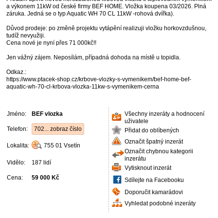
a výkonem 11kW od české firmy BEF HOME. Vložka koupena 03/2026. Plná
záruka. Jedná se o typ Aquatic WH 70 CL 11kW -rohová dvířka).
Důvod prodeje: po změně projektu vytápění realizuji vložku horkovzdušnou,
tudíž nevyužiji.
Cena nové je nyní přes 71 000kč!!
Jen vážný zájem. Neposílám, případná dohoda na místě u topidla.
Odkaz.:
https://www.ptacek-shop.cz/krbove-vlozky-s-vymenikem/bef-home-bef-
aquatic-wh-70-cl-krbova-vlozka-11kw-s-vymenikem-cerna
Jméno:
BEF vlozka
Všechny inzeráty a hodnocení
uživatele
Telefon:
702... zobraz číslo
Přidat do oblíbených
Označit špatný inzerát
Lokalita:
755 01
Vsetín
Označit chybnou kategorii
inzerátu
Vidělo:
187 lidí
Vytisknout inzerát
Cena:
59 000 Kč
Sdílejte na Facebooku
Doporučit kamarádovi
Vyhledat podobné inzeráty