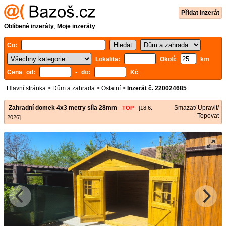
Přidat inzerát
Oblíbené inzeráty
,
Moje inzeráty
Co:
Lokalita:
Okolí:
km
Cena od:
- do:
Kč
Hlavní stránka
>
Dům a zahrada
>
Ostatní
>
Inzerát č. 220024685
Zahradní domek 4x3 metry síla 28mm
Smazat/ Upravit/
-
TOP
- [18.6.
Topovat
2026]