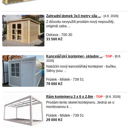
Zahradní domek 3x3 metry síla ...
- [4.8. 2026]
Z důvodu nevyužití prodám nový nepoužitý,
originál zaba ...
Ostrava - 700 30
33 500 Kč
Kancelářský kontejner- skladov ...
-
TOP
- [8.8.
2026]
Nabízím nový kancelářský kontejner - buňku.
Stěny jsou ...
Frýdek - Místek - 739 51
79 000 Kč
Rám kontejneru 3 x 6 x 2,8m
-
TOP
- [8.8. 2026]
Prodám tento skelet kontejneru. Jedná se o
montovanou k ...
Frýdek - Místek - 739 51
29 000 Kč