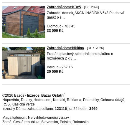
Zahradní domek 3x5
- [1.8. 2026]
Zahradní domek, AKČNÍ NABÍDKA 5x3 Plechová
garáž o š ...
Olomouc - 783 45
33 000 Kč
Zahradní domek/kůlna
- [31.7. 2026]
Prodám plastový zahradní domek/kůlnu o
rozměrech 2 x 3 ...
Beroun - 267 16
20 000 Kč
©2026 Bazoš -
Inzerce, Bazar Ostatní
Nápověda
,
Dotazy
,
Hodnocení
,
Kontakt
,
Reklama
,
Podmínky
,
Ochrana údajů
,
RSS
,
Inzeráty Dům a zahrada celkem:
123116
, za 24 hodin:
3469
Mapa kategorií
,
Nejvyhledávanější výrazy
Země:
Česká republika
,
Slovensko
,
Polsko
,
Rakousko