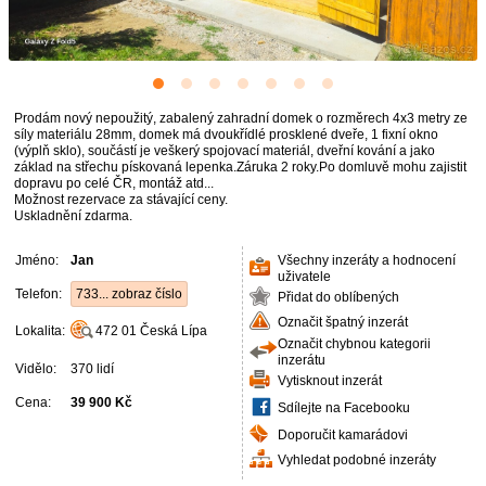
Prodám nový nepoužitý, zabalený zahradní domek o rozměrech 4x3 metry ze
síly materiálu 28mm, domek má dvoukřídlé prosklené dveře, 1 fixní okno
(výplň sklo), součástí je veškerý spojovací materiál, dveřní kování a jako
základ na střechu pískovaná lepenka.Záruka 2 roky.Po domluvě mohu zajistit
dopravu po celé ČR, montáž atd...
Možnost rezervace za stávající ceny.
Uskladnění zdarma.
Jméno:
Jan
Všechny inzeráty a hodnocení
uživatele
Telefon:
733... zobraz číslo
Přidat do oblíbených
Označit špatný inzerát
Lokalita:
472 01
Česká Lípa
Označit chybnou kategorii
inzerátu
Vidělo:
370 lidí
Vytisknout inzerát
Cena:
39 900 Kč
Sdílejte na Facebooku
Doporučit kamarádovi
Vyhledat podobné inzeráty