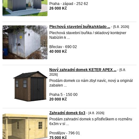
Praha - západ - 252 62
26 000 Kč
Plechová stavební buňka/sklado ...
- [5.8. 2026]
Plechová stavební buňka / skladový kontejner
Nabízím k ...
Břeclav - 690 02
40 000 Kč
Nový zahradní domek KETER APEX ...
- [5.8.
2026]
Prodám domek co nám zbyl navíc, nový a originál
zabalen ...
Praha 5 - 150 00
20 000 Kč
Zahradní domek 6x3
- [4.8. 2026]
Prodám zahradní domek s přístřeškem o rozměru
6x3m v sí ...
Prostějov - 796 01
75 000 Kč