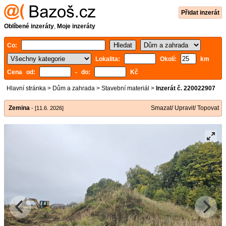
Přidat inzerát
Oblíbené inzeráty
,
Moje inzeráty
Co:
Lokalita:
Okolí:
km
Cena od:
- do:
Kč
Hlavní stránka
>
Dům a zahrada
>
Stavební materiál
>
Inzerát č. 220022907
Zemina
Smazat/ Upravit/ Topovat
- [11.6. 2026]