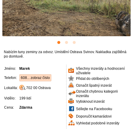
Nabízím tuny zeminy za odvoz. Umístění Ostrava Svinov. Nakladka zajištěná
po domluvě.
Jméno:
Marek
Všechny inzeráty a hodnocení
uživatele
Telefon:
608... zobraz číslo
Přidat do oblíbených
Označit špatný inzerát
Lokalita:
702 00
Ostrava
Označit chybnou kategorii
inzerátu
Vidělo:
199 lidí
Vytisknout inzerát
Cena:
Zdarma
Sdílejte na Facebooku
Doporučit kamarádovi
Vyhledat podobné inzeráty