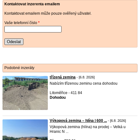
Kontaktovat inzerenta emailem
Kontaktovat emailem může pouze ověřený uživatel.
Vaše telefonní číslo
*
Odeslat
Podobné inzeráty
třízená zemina
- [6.8. 2026]
Nabízím třízenou zeminu cena dohodou
Litoměřice - 411 84
Dohodou
Výkopová zemina – hlína | 600 ...
- [6.8. 2026]
Výkopová zemina (hlína) na prodej – Velká u
Hranic N ...