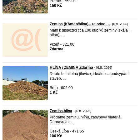
Přerov - 753 01
150 Kč
Zemina (Kámen/hlína) - za odvo ...
- [6.8. 2026]
Mám k dispozici cca 100 kubíků zeminy (skála +
hlína). ...
Plzeň - 321 00
Zdarma
HLÍNA / ZEMINA Zdarma
- [6.8. 2026]
Dobře hutnitelná jílovice, ideální na podsypání
staveb. ...
Brno - 602 00
1 Kč
Zemina,hlína
- [6.8. 2026]
Prodáme zeminu, hlínu, zasypový materiál.
Dopravu a n ...
Česká Lípa - 471 55
100 Kč