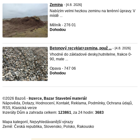
Zemina
- [4.8. 2026]
Nabízím velmi hezkou zeminu na terénní úpravy. V
místě ...
Mělník - 276 01
Dohodou
Betonový recyklat+zemina, použ ...
- [4.8. 2026]
Vhodné do základové desky,hutnitelne, frakce 0-
90, mate ...
Opava - 747 06
Dohodou
©2026 Bazoš -
Inzerce, Bazar Stavební materiál
Nápověda
,
Dotazy
,
Hodnocení
,
Kontakt
,
Reklama
,
Podmínky
,
Ochrana údajů
,
RSS
,
Inzeráty Dům a zahrada celkem:
123861
, za 24 hodin:
3683
Mapa kategorií
,
Nejvyhledávanější výrazy
Země:
Česká republika
,
Slovensko
,
Polsko
,
Rakousko