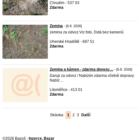
Chrudim - 537 03
Zdarma
Zemina
- [6.8. 2026]
zemina za odvoz.Viz foto, čistá bez kamenů.
Uherské Hradiště - 687 51
Zdarma
Zemina a kámen - zdarma dovezu ...
- [6.8. 2026]
Daruji za odvoz / Nabízím zdarma včetně dopravy:
Nabíz ...
Litoměřice - 413 01
Zdarma
Stránka:
1
2
3
Další
©2026 Bazoš -
Inzerce, Bazar