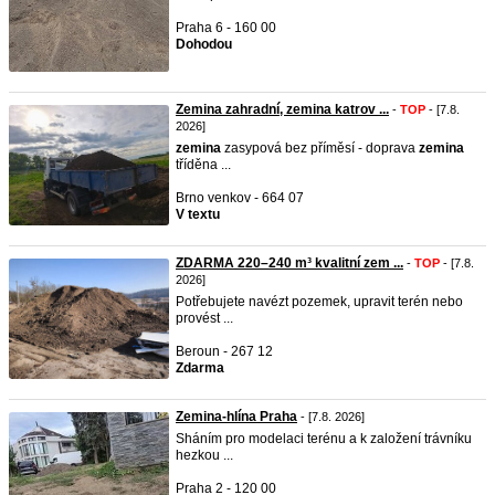
Praha 6 - 160 00
Dohodou
Zemina zahradní, zemina katrov ...
-
TOP
- [7.8.
2026]
zemina
zasypová bez příměsí - doprava
zemina
tříděna ...
Brno venkov - 664 07
V textu
ZDARMA 220–240 m³ kvalitní zem ...
-
TOP
- [7.8.
2026]
Potřebujete navézt pozemek, upravit terén nebo
provést ...
Beroun - 267 12
Zdarma
Zemina-hlína Praha
- [7.8. 2026]
Sháním pro modelaci terénu a k založení trávníku
hezkou ...
Praha 2 - 120 00