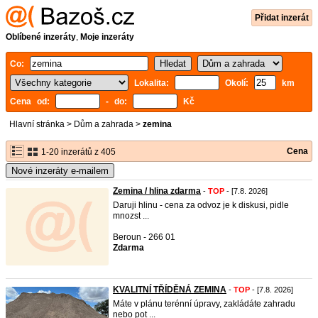
Přidat inzerát
Oblíbené inzeráty
,
Moje inzeráty
Co:
Lokalita:
Okolí:
km
Cena od:
- do:
Kč
Hlavní stránka
>
Dům a zahrada
>
zemina
Cena
1-20 inzerátů z 405
Nové inzeráty e-mailem
Zemina / hlina zdarma
-
TOP
- [7.8. 2026]
Daruji hlinu - cena za odvoz je k diskusi, pidle
mnozst ...
Beroun - 266 01
Zdarma
KVALITNÍ TŘÍDĚNÁ ZEMINA
-
TOP
- [7.8. 2026]
Máte v plánu terénní úpravy, zakládáte zahradu
nebo pot ...