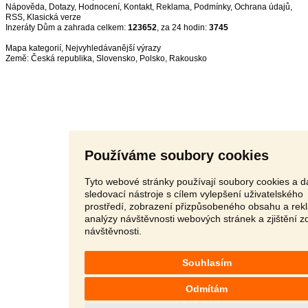
Nápověda
,
Dotazy
,
Hodnocení
,
Kontakt
,
Reklama
,
Podmínky
,
Ochrana údajů
,
RSS
,
Inzeráty Dům a zahrada celkem:
123652
, za 24 hodin:
3745
Mapa kategorií
,
Nejvyhledávanější výrazy
Země:
Česká republika
,
Slovensko
,
Polsko
,
Rakousko
Používáme soubory cookies
Tyto webové stránky používají soubory cookies a da
sledovací nástroje s cílem vylepšení uživatelského
prostředí, zobrazení přizpůsobeného obsahu a rek
analýzy návštěvnosti webových stránek a zjištění z
návštěvnosti.
Souhlasím
Odmítám