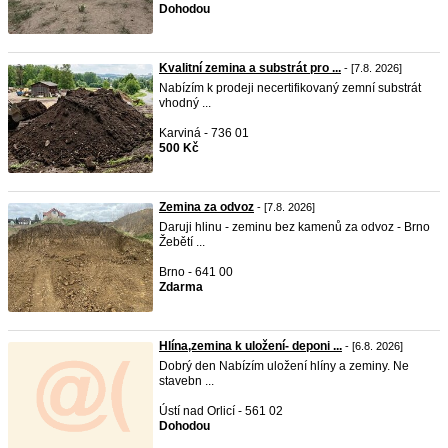
Dohodou
Kvalitní zemina a substrát pro ...
- [7.8. 2026]
Nabízím k prodeji necertifikovaný zemní substrát
vhodný ...
Karviná - 736 01
500 Kč
Zemina za odvoz
- [7.8. 2026]
Daruji hlinu - zeminu bez kamenů za odvoz - Brno
Žebětí ...
Brno - 641 00
Zdarma
Hlína,zemina k uložení- deponi ...
- [6.8. 2026]
Dobrý den Nabízím uložení hlíny a zeminy. Ne
stavebn ...
Ústí nad Orlicí - 561 02
Dohodou