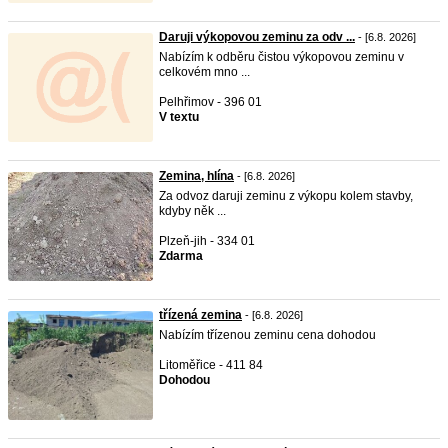
Daruji výkopovou zeminu za odv ...
- [6.8. 2026]
Nabízím k odběru čistou výkopovou zeminu v
celkovém mno ...
Pelhřimov - 396 01
V textu
Zemina, hlína
- [6.8. 2026]
Za odvoz daruji zeminu z výkopu kolem stavby,
kdyby něk ...
Plzeň-jih - 334 01
Zdarma
třízená zemina
- [6.8. 2026]
Nabízím třízenou zeminu cena dohodou
Litoměřice - 411 84
Dohodou