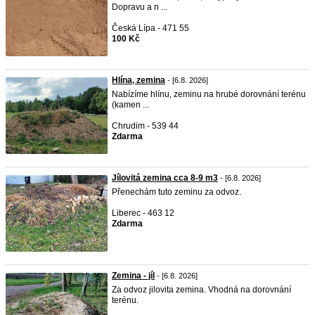
Dopravu a n ...
Česká Lípa - 471 55
100 Kč
Hlína, zemina
- [6.8. 2026]
Nabízíme hlínu, zeminu na hrubé dorovnání terénu
(kamen ...
Chrudim - 539 44
Zdarma
Jílovitá zemina cca 8-9 m3
- [6.8. 2026]
Přenechám tuto zeminu za odvoz.
Liberec - 463 12
Zdarma
Zemina - jíl
- [6.8. 2026]
Za odvoz jilovita zemina. Vhodná na dorovnání
terénu.