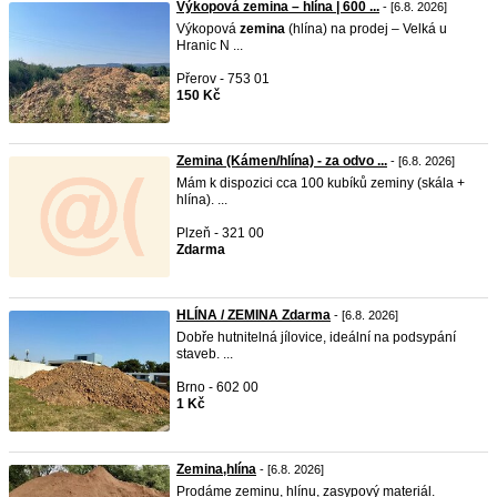
Výkopová zemina – hlína | 600 ...
- [6.8. 2026]
Výkopová
zemina
(hlína) na prodej – Velká u
Hranic N ...
Přerov - 753 01
150 Kč
Zemina (Kámen/hlína) - za odvo ...
- [6.8. 2026]
Mám k dispozici cca 100 kubíků zeminy (skála +
hlína). ...
Plzeň - 321 00
Zdarma
HLÍNA / ZEMINA Zdarma
- [6.8. 2026]
Dobře hutnitelná jílovice, ideální na podsypání
staveb. ...
Brno - 602 00
1 Kč
Zemina,hlína
- [6.8. 2026]
Prodáme zeminu, hlínu, zasypový materiál.