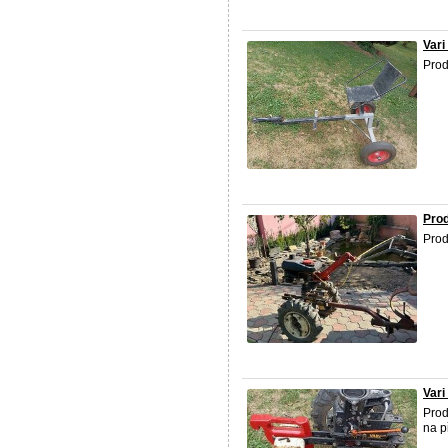
Vari
Prod
Prod
Prod
Vari
Prod
na p