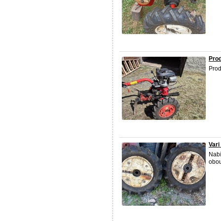
Prod
Prod
Vari
Nabí
obou