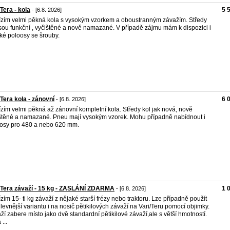
 Tera - kola
5 
- [6.8. 2026]
zím velmi pěkná kola s vysokým vzorkem a oboustranným závažím. Středy
jsou funkční , vyčištěné a nově namazané. V případě zájmu mám k dispozici i
ké poloosy se šrouby.
 Tera kola - zánovní
6 
- [6.8. 2026]
zím velmi pěkná až zánovní kompletní kola. Středy kol jak nová, nově
štěné a namazané. Pneu mají vysokým vzorek. Mohu případně nabídnout i
osy pro 480 a nebo 620 mm.
 Tera závaží - 15 kg - ZASLÁNÍ ZDARMA
1 
- [6.8. 2026]
zím 15- ti kg závaží z nějaké starší frézy nebo traktoru. Lze případně použít
 levnější variantu i na nosič pětikilových závaží na Vari/Teru pomocí objimky.
ží zabere místo jako dvě standardní pětikilové závaží,ale s větší hmotností.
...