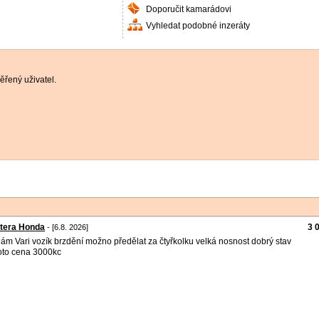
Doporučit kamarádovi
Vyhledat podobné inzeráty
řený uživatel.
 tera Honda
3 
- [6.8. 2026]
ám Vari vozík brzdění možno předělat za čtyřkolku velká nosnost dobrý stav
foto cena 3000kc