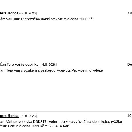
 tera Honda
2 
- [6.8. 2026]
ám Vari sulku nebrzděná dobrý stav viz foto cena 2000 Kč
ám Tera vari s doplňky
Do
- [6.8. 2026]
ám Tera vari s vozíkem a veškerou výbavou. Pro více info volejte
 tera Honda
10
- [6.8. 2026]
ám Vari převodovka DSK317s velmi dobrý stav závaží na obou kolech+33kg
ředku Viz foto cena 10tis Kč tel 723414048'