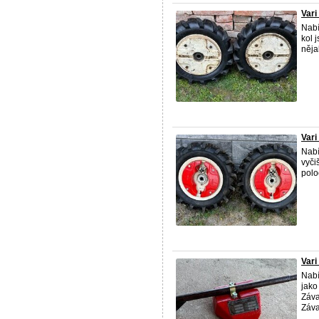
Vari
Nabí
kol 
něja
Vari
Nabí
vyči
polo
Vari
Nabí
jako
Záva
Záva 