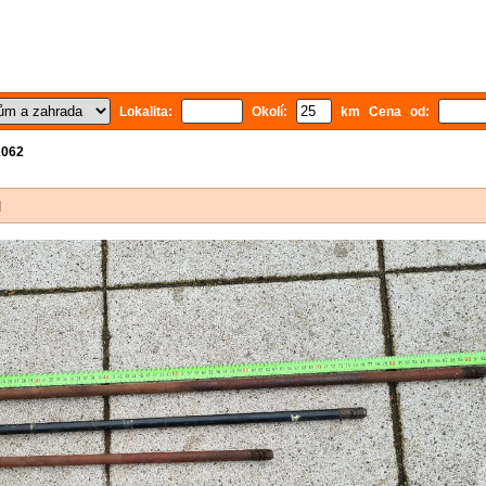
Lokalita:
Okolí:
km Cena od:
1062
]