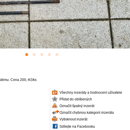
stému. Cena 200,-Kč/ks
Všechny inzeráty a hodnocení uživatele
Přidat do oblíbených
Označit špatný inzerát
Označit chybnou kategorii inzerátu
Vytisknout inzerát
Sdílejte na Facebooku