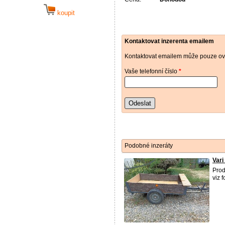
koupit
Kontaktovat inzerenta emailem
Kontaktovat emailem může pouze ově
Vaše telefonní číslo
*
Odeslat
Podobné inzeráty
Vari
Prod
viz 