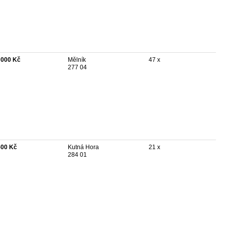
 000 Kč
Mělník
47 x
277 04
500 Kč
Kutná Hora
21 x
284 01