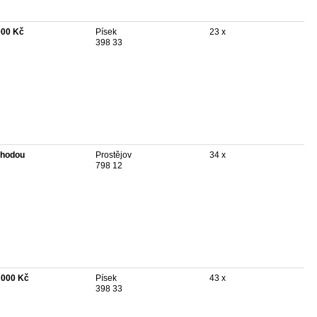
000 Kč
Písek
23 x
398 33
hodou
Prostějov
34 x
798 12
 000 Kč
Písek
43 x
398 33