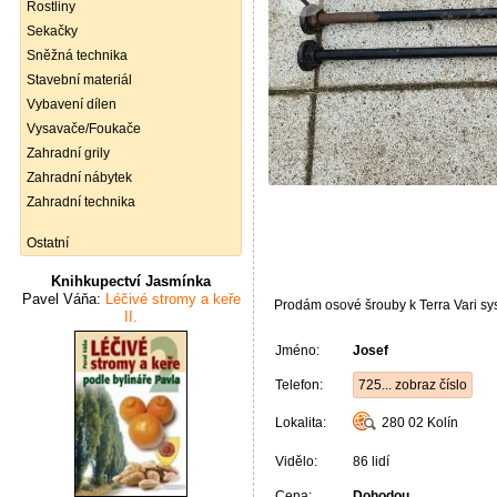
Rostliny
Sekačky
Sněžná technika
Stavební materiál
Vybavení dílen
Vysavače/Foukače
Zahradní grily
Zahradní nábytek
Zahradní technika
Ostatní
Knihkupectví Jasmínka
Pavel Váňa:
Léčivé stromy a keře
Prodám osové šrouby k Terra Vari sy
II.
Jméno:
Josef
Telefon:
725... zobraz číslo
Lokalita:
280 02
Kolín
Vidělo:
86 lidí
Cena:
Dohodou