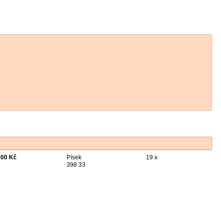
000 Kč
Písek
19 x
398 33