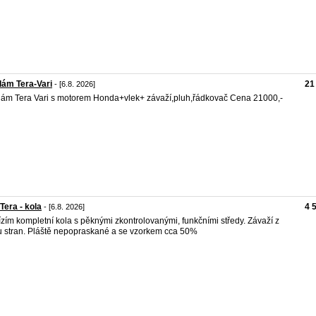
ám Tera-Vari
21
- [6.8. 2026]
ám Tera Vari s motorem Honda+vlek+ závaží,pluh,řádkovač Cena 21000,-
 Tera - kola
4 
- [6.8. 2026]
zím kompletní kola s pěknými zkontrolovanými, funkčními středy. Závaží z
 stran. Pláště nepopraskané a se vzorkem cca 50%