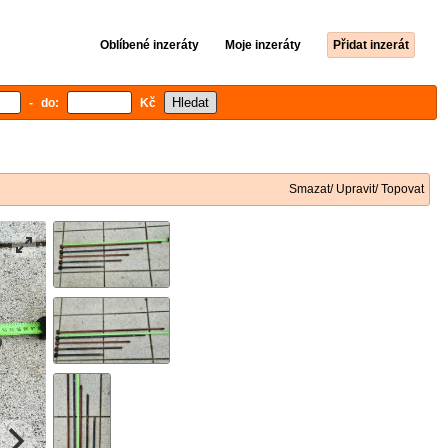
Oblíbené inzeráty
Moje inzeráty
Přidat inzerát
- do:
Kč
Smazat/ Upravit/ Topovat