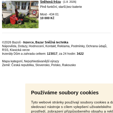
Sněhová fréza
- [1.8. 2026]
Plně funkční, starší,bez baterie
Most - 434 01
10 000 Kč
©2026 Bazoš -
Inzerce, Bazar Sněžná technika
Nápověda
,
Dotazy
,
Hodnocení
,
Kontakt
,
Reklama
,
Podmínky
,
Ochrana údajů
,
RSS
,
Inzeráty Dům a zahrada celkem:
123017
, za 24 hodin:
3422
Mapa kategorií
,
Nejvyhledávanější výrazy
Země:
Česká republika
,
Slovensko
,
Polsko
,
Rakousko
Používáme soubory cookies
Tyto webové stránky používají soubory cookies a da
sledovací nástroje s cílem vylepšení uživatelského
prostředí, zobrazení přizpůsobeného obsahu a rek