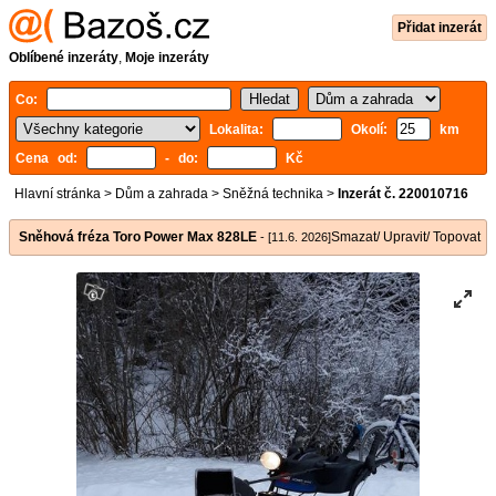
Přidat inzerát
Oblíbené inzeráty
,
Moje inzeráty
Co:
Lokalita:
Okolí:
km
Cena od:
- do:
Kč
Hlavní stránka
>
Dům a zahrada
>
Sněžná technika
>
Inzerát č. 220010716
Sněhová fréza Toro Power Max 828LE
Smazat/ Upravit/ Topovat
- [11.6. 2026]