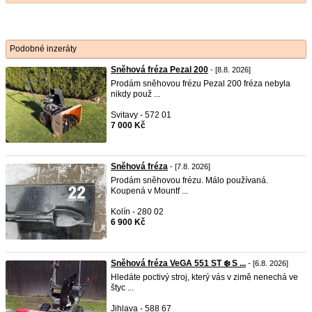
Podobné inzeráty
Sněhová fréza Pezal 200
- [8.8. 2026]
Prodám sněhovou frézu Pezal 200 fréza nebyla
nikdy použ ...
Svitavy - 572 01
7 000 Kč
Sněhová fréza
- [7.8. 2026]
Prodám sněhovou frézu. Málo používaná.
Koupená v Mountf ...
Kolín - 280 02
6 900 Kč
Sněhová fréza VeGA 551 ST ❄️ S ...
- [6.8. 2026]
Hledáte poctivý stroj, který vás v zimě nenechá ve
štyc ...
Jihlava - 588 67