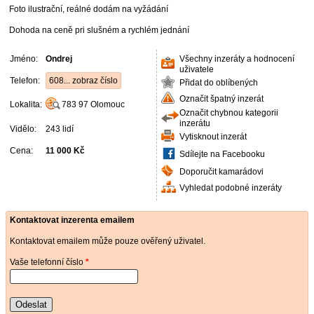
Foto ilustrační, reálné dodám na vyžádání
Dohoda na ceně pri slušném a rychlém jednání
Jméno:
Ondrej
Všechny inzeráty a hodnocení
uživatele
Telefon:
608... zobraz číslo
Přidat do oblíbených
Označit špatný inzerát
Lokalita:
783 97
Olomouc
Označit chybnou kategorii
inzerátu
Vidělo:
243 lidí
Vytisknout inzerát
Cena:
11 000 Kč
Sdílejte na Facebooku
Doporučit kamarádovi
Vyhledat podobné inzeráty
Kontaktovat inzerenta emailem
Kontaktovat emailem může pouze ověřený uživatel.
Vaše telefonní číslo
*
Odeslat