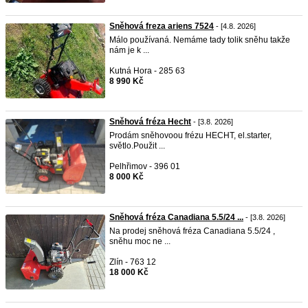
Sněhová freza ariens 7524
- [4.8. 2026]
Málo používaná. Nemáme tady tolik sněhu takže
nám je k ...
Kutná Hora - 285 63
8 990 Kč
Sněhová fréza Hecht
- [3.8. 2026]
Prodám sněhovoou frézu HECHT, el.starter,
světlo.Použit ...
Pelhřimov - 396 01
8 000 Kč
Sněhová fréza Canadiana 5.5/24 ...
- [3.8. 2026]
Na prodej sněhová fréza Canadiana 5.5/24 ,
sněhu moc ne ...
Zlín - 763 12
18 000 Kč