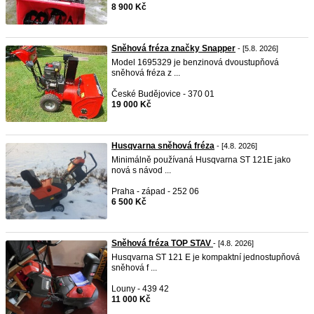
8 900 Kč
Sněhová fréza značky Snapper
- [5.8. 2026]
Model 1695329 je benzinová dvoustupňová
sněhová fréza z ...
České Budějovice - 370 01
19 000 Kč
Husqvarna sněhová fréza
- [4.8. 2026]
Minimálně používaná Husqvarna ST 121E jako
nová s návod ...
Praha - západ - 252 06
6 500 Kč
Sněhová fréza TOP STAV
- [4.8. 2026]
Husqvarna ST 121 E je kompaktní jednostupňová
sněhová f ...
Louny - 439 42
11 000 Kč