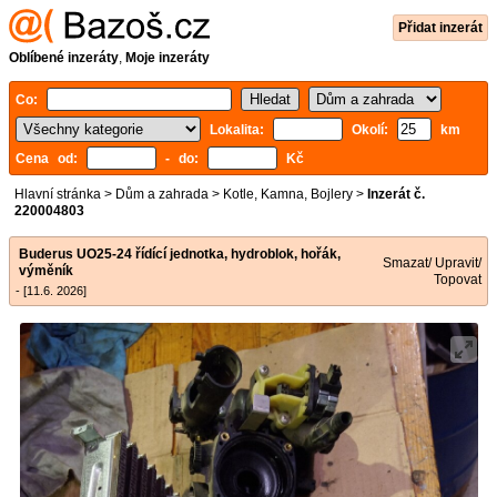
Přidat inzerát
Oblíbené inzeráty
,
Moje inzeráty
Co:
Lokalita:
Okolí:
km
Cena od:
- do:
Kč
Hlavní stránka
>
Dům a zahrada
>
Kotle, Kamna, Bojlery
>
Inzerát č.
220004803
Buderus UO25-24 řídící jednotka, hydroblok, hořák,
Smazat/ Upravit/
výměník
Topovat
- [11.6. 2026]