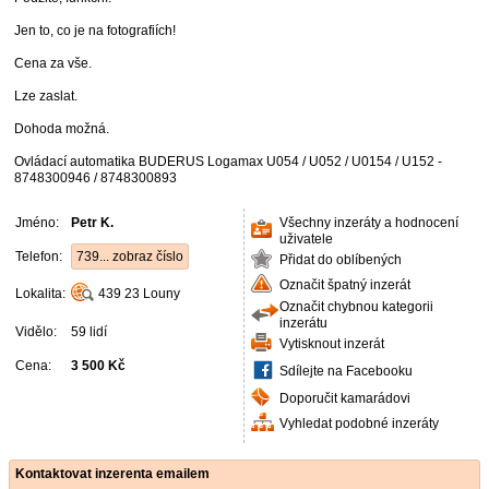
Jen to, co je na fotografiích!
Cena za vše.
Lze zaslat.
Dohoda možná.
Ovládací automatika BUDERUS Logamax U054 / U052 / U0154 / U152 -
8748300946 / 8748300893
Jméno:
Petr K.
Všechny inzeráty a hodnocení
uživatele
Telefon:
739... zobraz číslo
Přidat do oblíbených
Označit špatný inzerát
Lokalita:
439 23
Louny
Označit chybnou kategorii
inzerátu
Vidělo:
59 lidí
Vytisknout inzerát
Cena:
3 500 Kč
Sdílejte na Facebooku
Doporučit kamarádovi
Vyhledat podobné inzeráty
Kontaktovat inzerenta emailem