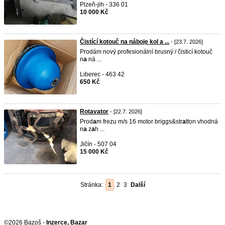
Plzeň-jih - 336 01
10 000 Kč
Čistící kotouč na náboje kol a ...
- [23.7. 2026]
Prodám nový profesionální brusný / čisticí kotouč
n
a
ná ...
Liberec - 463 42
650 Kč
Rotavator
- [22.7. 2026]
Prod
a
m frezu m/s 16 motor briggs&str
a
tton vhodná
n
a
z
a
h ...
Jičín - 507 04
15 000 Kč
Stránka:
1
2
3
Další
©2026 Bazoš -
Inzerce, Bazar