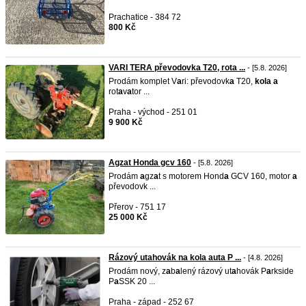
Prachatice - 384 72
800 Kč
VARI TERA převodovka T20, rota ...
- [5.8. 2026]
Prodám komplet V
a
ri: převodovk
a
T20,
kol
a
a
rot
a
v
a
tor ...
Praha - východ - 251 01
9 900 Kč
Agzat Honda gcv 160
- [5.8. 2026]
Prodám
a
gz
a
t s motorem Hond
a
GCV 160, motor
a
převodovk ...
Přerov - 751 17
25 000 Kč
Rázový utahovák na kola auta P ...
- [4.8. 2026]
Prodám nový, z
a
b
a
lený rázový ut
a
hovák P
a
rkside
P
a
SSK 20 ...
Praha - západ - 252 67