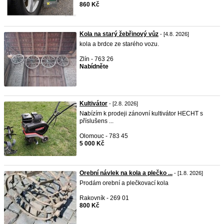
860 Kč
Kola na starý žebřinový vůz
- [4.8. 2026]
kola a brdce ze starého vozu.
Zlín - 763 26
Nabídněte
Kultivátor
- [2.8. 2026]
N
a
bízím k prodeji zánovní kultivátor HECHT s
příslušens ...
Olomouc - 783 45
5 000 Kč
Orební návlek na kola a plečko ...
- [1.8. 2026]
Prodám orební a plečkovací kola
Rakovník - 269 01
800 Kč