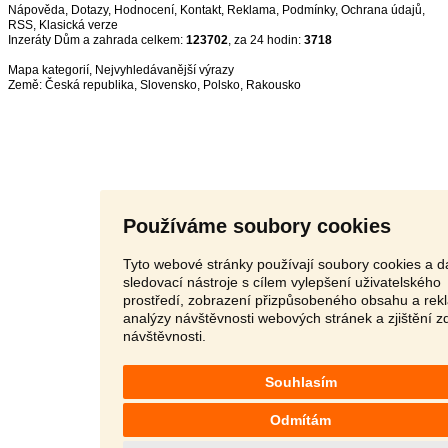
Nápověda
,
Dotazy
,
Hodnocení
,
Kontakt
,
Reklama
,
Podmínky
,
Ochrana údajů
,
RSS
,
Inzeráty Dům a zahrada celkem:
123702
, za 24 hodin:
3718
Mapa kategorií
,
Nejvyhledávanější výrazy
Země:
Česká republika
,
Slovensko
,
Polsko
,
Rakousko
Používáme soubory cookies
Tyto webové stránky používají soubory cookies a da
sledovací nástroje s cílem vylepšení uživatelského
prostředí, zobrazení přizpůsobeného obsahu a rek
analýzy návštěvnosti webových stránek a zjištění z
návštěvnosti.
Souhlasím
Odmítám