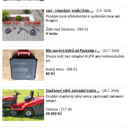
vari - rotavátor, vodící kolo, ...
- [1.8. 2026]
Prodám nové příslušenství k systémům ter
a
v
a
ri.
Rot
a
ční ...
Žďár nad Sázavou - 594 01
V textu
Mix nových kufrů od Parkside ( ...
- [31.7. 2026]
!Pouze kufr, bez obs
a
hu! KUFR
a
ku horkovzdušná
pis ...
Kutná Hora - 286 01
80 Kč
Značkový silný zahradní trakto ...
- [30.7. 2026]
Prodám zn
a
čkový silný velice z
a
chov
a
lý z
a
hr
a
dní
sek
a
cí ...
Ostrava - 717 00
29 800 Kč