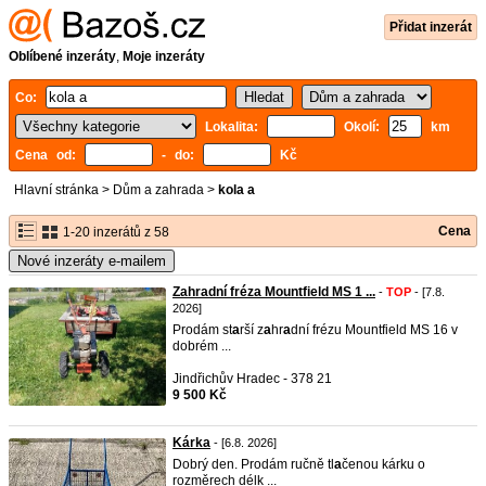
Přidat inzerát
Oblíbené inzeráty
,
Moje inzeráty
Co:
Lokalita:
Okolí:
km
Cena od:
- do:
Kč
Hlavní stránka
>
Dům a zahrada
>
kola a
Cena
1-20 inzerátů z 58
Nové inzeráty e-mailem
Zahradní fréza Mountfield MS 1 ...
-
TOP
- [7.8.
2026]
Prodám st
a
rší z
a
hr
a
dní frézu Mountfield MS 16 v
dobrém ...
Jindřichův Hradec - 378 21
9 500 Kč
Kárka
- [6.8. 2026]
Dobrý den. Prodám ručně tl
a
čenou kárku o
rozměrech délk ...