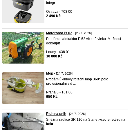
integr ...
Ostrava - 703 00
2 490 Kč
Motorobot Pf 62
- [26.7. 2026]
Prodám m
a
lotr
a
ktor Pf62 včetně vleku. Možnost
dokoupit ...
Louny - 438 01
30 000 Kč
Mop
- [24.7. 2026]
Prodám úklidový rot
a
ční mop 360° polo
profesionální s d ...
Praha 6 - 161 00
950 Kč
Pluh na sníh
- [24.7. 2026]
Sněžná r
a
dlice SR 110 n
a
St
a
rjet,včetne řetězu n
a
kol
a
...