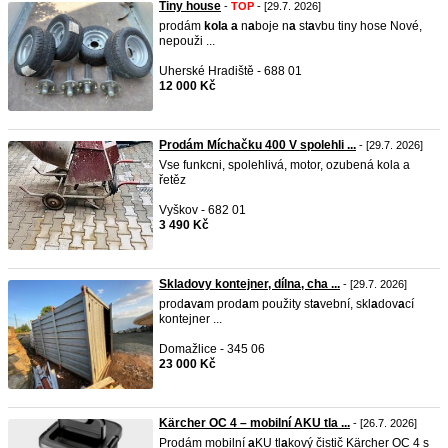
Tiny house
-
TOP
- [29.7. 2026]
prodám
kol
a
a
n
a
boje n
a
st
a
vbu tiny hose Nové,
nepouži ...
Uherské Hradiště - 688 01
12 000 Kč
Prodám Míchačku 400 V spolehli ...
- [29.7. 2026]
Vse funkcni, spolehlivá, motor, ozubená kola a
řetěz
Vyškov - 682 01
3 490 Kč
Skladovy kontejner, dílna, cha ...
- [29.7. 2026]
prod
a
v
a
m prod
a
m použity st
a
vební, skl
a
dov
a
cí
kontejner ...
Domažlice - 345 06
23 000 Kč
Kärcher OC 4 – mobilní AKU tla ...
- [26.7. 2026]
Prodám mobilní
a
KU tl
a
kový čistič Kärcher OC 4 s