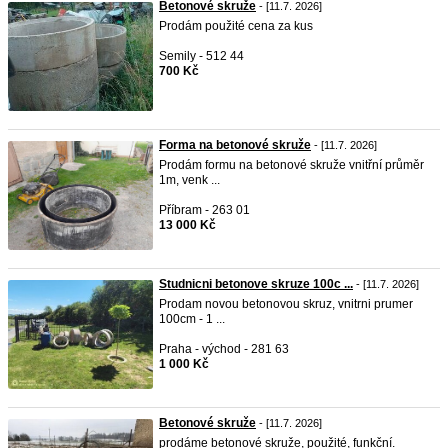
Betonové skruže
- [11.7. 2026]
Prodám použité cena za kus
Semily - 512 44
700 Kč
Forma na betonové skruže
- [11.7. 2026]
Prodám formu na betonové skruže vnitřní průměr
1m, venk ...
Příbram - 263 01
13 000 Kč
Studnicni betonove skruze 100c ...
- [11.7. 2026]
Prodam novou betonovou skruz, vnitrni prumer
100cm - 1 ...
Praha - východ - 281 63
1 000 Kč
Betonové skruže
- [11.7. 2026]
prodáme betonové skruže, použité, funkční.