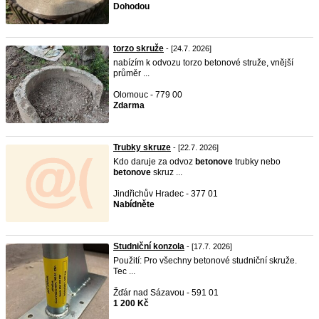
Dohodou
torzo skruže
- [24.7. 2026]
nabízím k odvozu torzo betonové struže, vnější
průměr ...
Olomouc - 779 00
Zdarma
Trubky skruze
- [22.7. 2026]
Kdo daruje za odvoz
betonove
trubky nebo
betonove
skruz ...
Jindřichův Hradec - 377 01
Nabídněte
Studniční konzola
- [17.7. 2026]
Použití: Pro všechny betonové studniční skruže.
Tec ...
Žďár nad Sázavou - 591 01
1 200 Kč