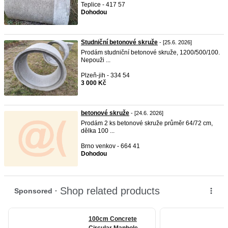
Teplice - 417 57
Dohodou
Studniční betonové skruže
- [25.6. 2026]
Prodám studniční betonové skruže, 1200/500/100.
Nepouži ...
Plzeň-jih - 334 54
3 000 Kč
betonové skruže
- [24.6. 2026]
Prodám 2 ks betonové skruže průměr 64/72 cm,
dělka 100 ...
Brno venkov - 664 41
Dohodou