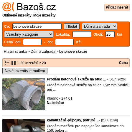
Přidat inzerát
Oblíbené inzeráty
,
Moje inzeráty
Co:
Lokalita:
Okolí:
km
Cena od:
- do:
Kč
Hlavní stránka
>
Dům a zahrada
>
betonove skruze
Cena
1-20 inzerátů z 20
Nové inzeráty e-mailem
Prodám betonové skruže na stud ...
- [30.7. 2026]
Prodám betonové skruže na studnu, viz foto, vnitřní
prů ...
Kladno - 274 01
Nabídněte
kanalizační -přípojky, potrubí ...
- [28.7. 2026]
Prodám manžetu pro napojení do kanalizace dn
150, beton ...