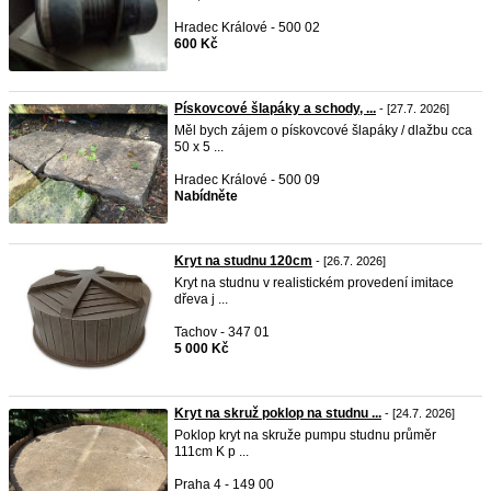
Hradec Králové - 500 02
600 Kč
Pískovcové šlapáky a schody, ...
- [27.7. 2026]
Měl bych zájem o pískovcové šlapáky / dlažbu cca
50 x 5 ...
Hradec Králové - 500 09
Nabídněte
Kryt na studnu 120cm
- [26.7. 2026]
Kryt na studnu v realistickém provedení imitace
dřeva j ...
Tachov - 347 01
5 000 Kč
Kryt na skruž poklop na studnu ...
- [24.7. 2026]
Poklop kryt na skruže pumpu studnu průměr
111cm K p ...
Praha 4 - 149 00