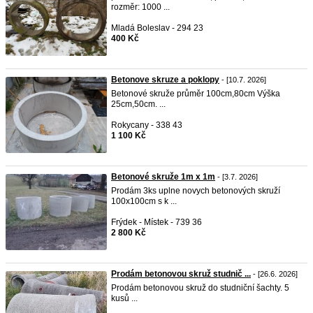
rozměr: 1000 ...
Mladá Boleslav - 294 23
400 Kč
Betonove skruze a poklopy
- [10.7. 2026]
Betonové skruže průměr 100cm,80cm Výška
25cm,50cm. ...
Rokycany - 338 43
1 100 Kč
Betonové skruže 1m x 1m
- [3.7. 2026]
Prodám 3ks uplne novych betonových skruží
100x100cm s k ...
Frýdek - Místek - 739 36
2 800 Kč
Prodám betonovou skruž studnič ...
- [26.6. 2026]
Prodám betonovou skruž do studniční šachty. 5
kusů ...