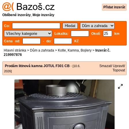
Přidat inzerát
Oblíbené inzeráty
,
Moje inzeráty
Co:
Lokalita:
Okolí:
km
Cena od:
- do:
Kč
Hlavní stránka
>
Dům a zahrada
>
Kotle, Kamna, Bojlery
>
Inzerát č.
219997876
Prodám litinová kamna JOTUL F301 CB
Smazat/ Upravit/
- [10.6.
Topovat
2026]