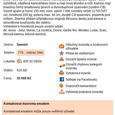
vyčištěná, ošetřená kamnářskou černí a mají nová těsnění a rošt. Kamna mají
trvanlivý černý smaltovaný povrch a dvoustupňové spalování (systém CB).
Vývod spalin je horní 150 mm, nom. výkon 7 kW, rozměry vxšxh 117x57x57
cm, hmotnost 200 kg, polena max. 34 cm, dvojité CB spalování, popelník pod
roštem. Zdarma přidám příplatkovou originál litinovou desku pod kamna a
silnostěnné kouřovody dle výběru.
Vzhledem k hmotnosti pouze osobní odběr.
(kl. slova - Jotul, Morso, La nordica, Dovre, Globe fire, Westbo, Leda, Scan,
litinová kamna, krbová kamna)
Jméno:
Semish
Všechny inzeráty a hodnocení
uživatele
Telefon:
775... zobraz číslo
Přidat do oblíbených
Označit špatný inzerát
Lokalita:
405 02
Děčín
Označit chybnou kategorii
inzerátu
Vidělo:
410 lidí
Vytisknout inzerát
Cena:
35 000 Kč
Sdílejte na Facebooku
Doporučit kamarádovi
Vyhledat podobné inzeráty
Kontaktovat inzerenta emailem
Kontaktovat emailem může pouze ověřený uživatel.