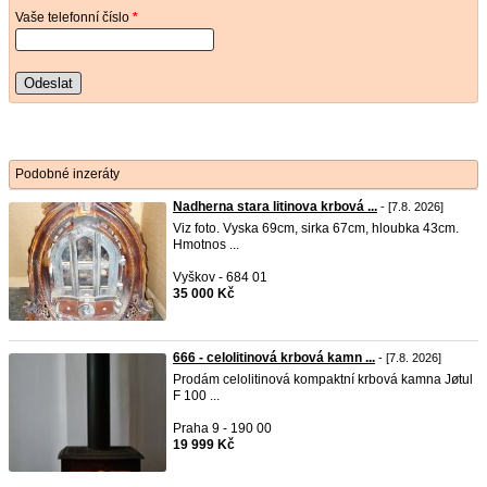
Vaše telefonní číslo
*
Odeslat
Podobné inzeráty
Nadherna stara litinova krbová ...
- [7.8. 2026]
Viz foto. Vyska 69cm, sirka 67cm, hloubka 43cm.
Hmotnos ...
Vyškov - 684 01
35 000 Kč
666 - celolitinová krbová kamn ...
- [7.8. 2026]
Prodám celolitinová kompaktní krbová kamna Jøtul
F 100 ...
Praha 9 - 190 00
19 999 Kč