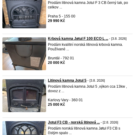
Prodám litinová kamna Jotul F 3 CB černý lak, po
celkov ...
Praha 5 - 155 00
29 990 Kč
Krbová kamna Jøtul F 100 ECO L ...
- [3.8. 2026]
Prodám kvalitní norská litinová krbová kamna.
Používané ...
Bruntál - 792 01
20 000 Kč
Litinová kamna Jotul 5
- [3.8. 2026]
Prodám litinová kamna Jotul 5 ,výkon cca 13kw ,
dovoz z ...
Karlovy Vary - 360 01
25 000 Kč
Jotul F3 CB - norská litinová ...
- [2.8. 2026]
Prodám norská litinová kamna Jøtul F3 CB s
čistým spalo ...