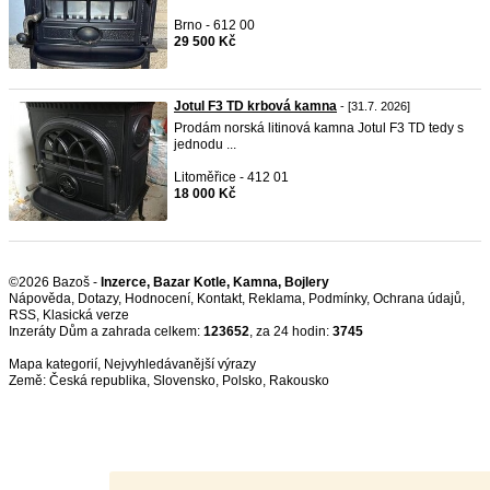
Brno - 612 00
29 500 Kč
Jotul F3 TD krbová kamna
- [31.7. 2026]
Prodám norská litinová kamna Jotul F3 TD tedy s
jednodu ...
Litoměřice - 412 01
18 000 Kč
©2026 Bazoš -
Inzerce, Bazar Kotle, Kamna, Bojlery
Nápověda
,
Dotazy
,
Hodnocení
,
Kontakt
,
Reklama
,
Podmínky
,
Ochrana údajů
,
RSS
,
Inzeráty Dům a zahrada celkem:
123652
, za 24 hodin:
3745
Mapa kategorií
,
Nejvyhledávanější výrazy
Země:
Česká republika
,
Slovensko
,
Polsko
,
Rakousko