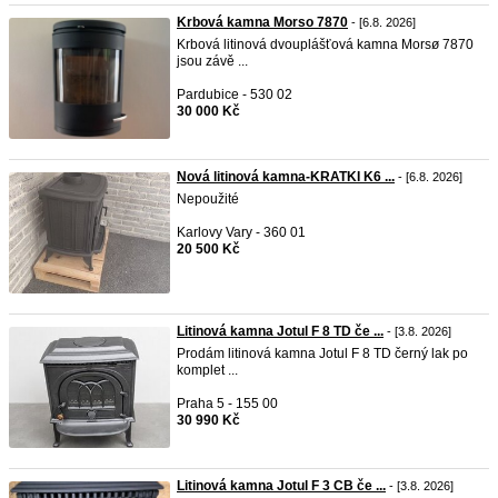
Krbová kamna Morso 7870
- [6.8. 2026]
Krbová litinová dvouplášťová kamna Morsø 7870
jsou závě ...
Pardubice - 530 02
30 000 Kč
Nová litinová kamna-KRATKI K6 ...
- [6.8. 2026]
Nepoužité
Karlovy Vary - 360 01
20 500 Kč
Litinová kamna Jotul F 8 TD če ...
- [3.8. 2026]
Prodám litinová kamna Jotul F 8 TD černý lak po
komplet ...
Praha 5 - 155 00
30 990 Kč
Litinová kamna Jotul F 3 CB če ...
- [3.8. 2026]