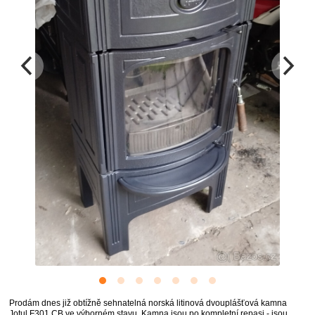
Prodám dnes již obtížně sehnatelná norská litinová dvouplášťová kamna
Jotul F301 CB ve výborném stavu. Kamna jsou po kompletní repasi - jsou