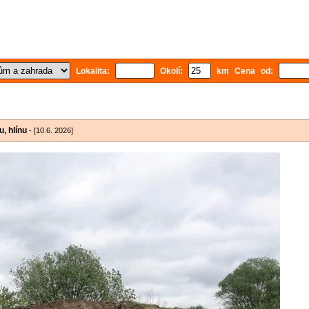
Lokalita:
Okolí:
km Cena od:
, hlínu
- [10.6. 2026]