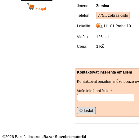
Jméno:
Zemina
koupit
Telefon:
775... zobraz číslo
Lokalita:
111 01
Praha 10
Vidělo:
126 lidí
Cena:
1 Kč
Kontaktovat inzerenta emailem
Kontaktovat emailem může pouze ově
Vaše telefonní číslo
*
Odeslat
©2026 Bazoš -
Inzerce, Bazar Stavební materiál