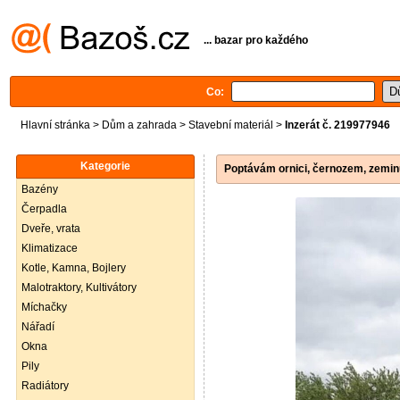
... bazar pro každého
Co:
Hlavní stránka
>
Dům a zahrada
>
Stavební materiál
>
Inzerát č. 219977946
Kategorie
Poptávám ornici, černozem, zeminu
Bazény
Čerpadla
Dveře, vrata
Klimatizace
Kotle, Kamna, Bojlery
Malotraktory, Kultivátory
Míchačky
Nářadí
Okna
Pily
Radiátory