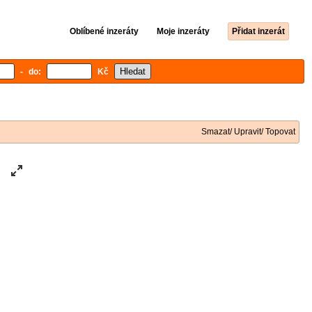
Oblíbené inzeráty
Moje inzeráty
Přidat inzerát
- do:
Kč
Smazat/ Upravit/ Topovat