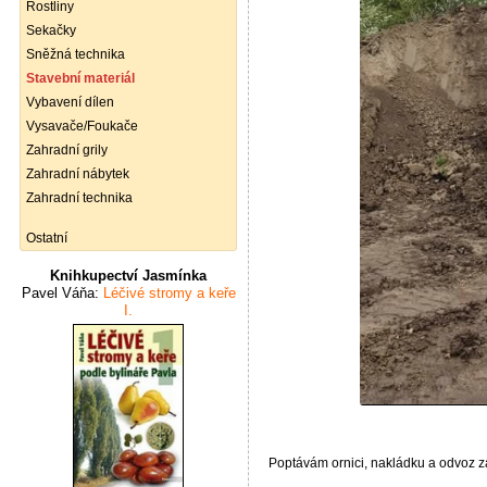
Rostliny
Sekačky
Sněžná technika
Stavební materiál
Vybavení dílen
Vysavače/Foukače
Zahradní grily
Zahradní nábytek
Zahradní technika
Ostatní
Knihkupectví Jasmínka
Pavel Váňa:
Léčivé stromy a keře
I.
Poptávám ornici, nakládku a odvoz z