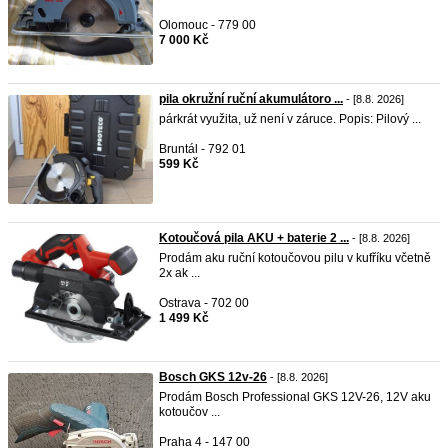
Olomouc - 779 00
7 000 Kč
pila okružní ruční akumulátoro ...
- [8.8. 2026]
párkrát využita, už není v záruce. Popis: Pilový ...
Bruntál - 792 01
599 Kč
Kotoučová pila AKU + baterie 2 ...
- [8.8. 2026]
Prodám aku ruční kotoučovou pilu v kufříku včetně
2x ak ...
Ostrava - 702 00
1 499 Kč
Bosch GKS 12v-26
- [8.8. 2026]
Prodám Bosch Professional GKS 12V-26, 12V aku
kotoučov ...
Praha 4 - 147 00