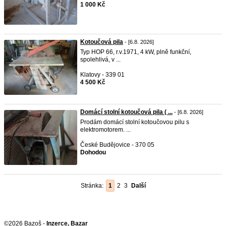
1 000 Kč
Kotoučová pila
- [6.8. 2026]
Typ HOP 66, r.v.1971, 4 kW, plně funkční,
spolehlivá, v ...
Klatovy - 339 01
4 500 Kč
Domácí stolní kotoučová pila ( ...
- [6.8. 2026]
Prodám domácí stolní kotoučovou pilu s
elektromotorem. ...
České Budějovice - 370 05
Dohodou
Stránka:
1
2
3
Další
©2026 Bazoš -
Inzerce, Bazar