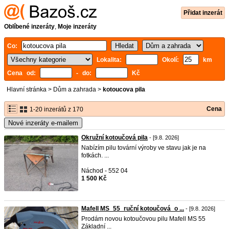
Přidat inzerát
Oblíbené inzeráty
,
Moje inzeráty
Co:
Lokalita:
Okolí:
km
Cena od:
- do:
Kč
Hlavní stránka
>
Dům a zahrada
>
kotoucova pila
Cena
1-20 inzerátů z 170
Nové inzeráty e-mailem
Okružní kotoučová pila
- [9.8. 2026]
Nabízím pilu tovární výroby ve stavu jak je na
fotkách. ...
Náchod - 552 04
1 500 Kč
Mafell MS_55_ruční kotoučová_o ...
- [9.8. 2026]
Prodám novou kotoučovou pilu Mafell MS 55
Základní ...