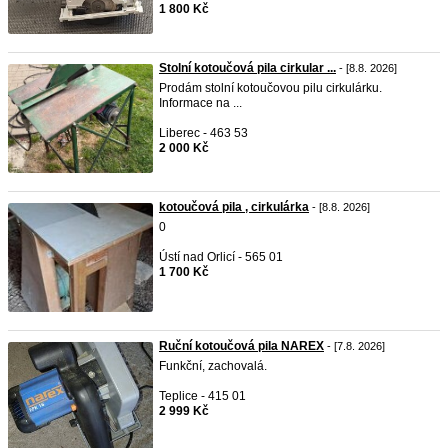
1 800 Kč
Stolní kotoučová pila cirkular ...
- [8.8. 2026]
Prodám stolní kotoučovou pilu cirkulárku.
Informace na ...
Liberec - 463 53
2 000 Kč
kotoučová pila , cirkulárka
- [8.8. 2026]
0
Ústí nad Orlicí - 565 01
1 700 Kč
Ruční kotoučová pila NAREX
- [7.8. 2026]
Funkční, zachovalá.
Teplice - 415 01
2 999 Kč