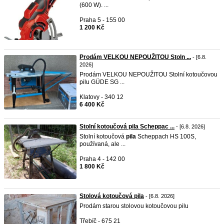
(600 W). ...
Praha 5 - 155 00
1 200 Kč
Prodám VELKOU NEPOUŽITOU Stoln ...
- [6.8.
2026]
Prodám VELKOU NEPOUŽITOU Stolní kotoučovou
pilu GÜDE SG ...
Klatovy - 340 12
6 400 Kč
Stolní kotoučová pila Scheppac ...
- [6.8. 2026]
Stolní kotoučová
pila
Scheppach HS 100S,
používaná, ale ...
Praha 4 - 142 00
1 800 Kč
Stolová kotoučová pila
- [6.8. 2026]
Prodám starou stolovou kotoučovou pilu
Třebíč - 675 21