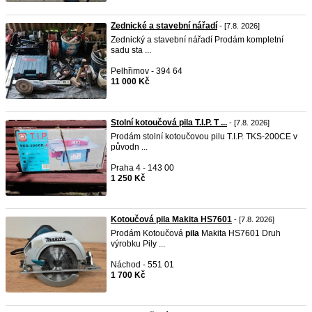
Zednické a stavební nářadí
- [7.8. 2026]
Zednický a stavební nářadí Prodám kompletní
sadu sta ...
Pelhřimov - 394 64
11 000 Kč
Stolní kotoučová pila T.I.P. T ...
- [7.8. 2026]
Prodám stolní kotoučovou pilu T.I.P. TKS-200CE v
původn ...
Praha 4 - 143 00
1 250 Kč
Kotoučová pila Makita HS7601
- [7.8. 2026]
Prodám Kotoučová
pila
Makita HS7601 Druh
výrobku Pily ...
Náchod - 551 01
1 700 Kč