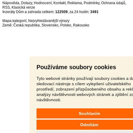
Nápověda
,
Dotazy
,
Hodnocení
,
Kontakt
,
Reklama
,
Podmínky
,
Ochrana údajů
,
RSS
,
Inzeráty Dům a zahrada celkem:
122509
, za 24 hodin:
3491
Mapa kategorií
,
Nejvyhledávanější výrazy
Země:
Česká republika
,
Slovensko
,
Polsko
,
Rakousko
Používáme soubory cookies
Tyto webové stránky používají soubory cookies a da
sledovací nástroje s cílem vylepšení uživatelského
prostředí, zobrazení přizpůsobeného obsahu a rek
analýzy návštěvnosti webových stránek a zjištění z
návštěvnosti.
Souhlasím
Odmítám