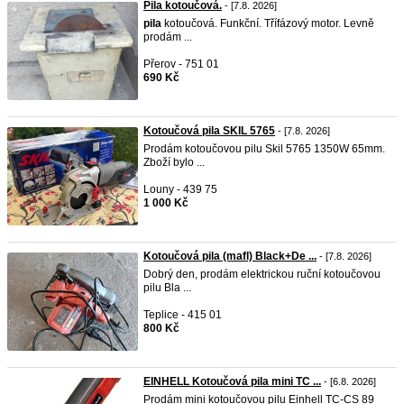
Pila kotoučová.
- [7.8. 2026]
pila
kotoučová. Funkční. Třífázový motor. Levně
prodám ...
Přerov - 751 01
690 Kč
Kotoučová pila SKIL 5765
- [7.8. 2026]
Prodám kotoučovou pilu Skil 5765 1350W 65mm.
Zboží bylo ...
Louny - 439 75
1 000 Kč
Kotoučová pila (mafl) Black+De ...
- [7.8. 2026]
Dobrý den, prodám elektrickou ruční kotoučovou
pilu Bla ...
Teplice - 415 01
800 Kč
EINHELL Kotoučová pila mini TC ...
- [6.8. 2026]
Prodám mini kotoučovou pilu Einhell TC-CS 89