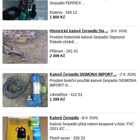
čerpadlo FERREX ...
Klatovy - 340 12
1 800 Kč
Historické kalové čerpadlo Sig ...
- [8.8. 2026]
Prodám historické kalové čerpadlo Sigmund
Raketa včetně ...
Příbram - 261 01
2 499 Kč
Kalové čerpadlo SIGMONA IMPORT ...
- [7.8. 2026]
Prodám funkční použité kalové čerpadlo SIGMONA
IMPORT m ...
Litoměřice - 412 01
1 399 Kč
Kalové čerpadlo
- [6.8. 2026]
Kalové čerpadlo před rokem koupené v Alze. FVC
2001-EC ...
Plzeň-sever - 330 33