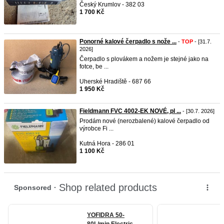
Český Krumlov - 382 03
1 700 Kč
Ponorné kalové čerpadlo s nože ...
-
TOP
- [31.7.
2026]
Čerpadlo s plovákem a nožem je stejné jako na
fotce, be ...
Uherské Hradiště - 687 66
1 950 Kč
Fieldmann FVC 4002-EK NOVÉ, pl ...
- [30.7. 2026]
Prodám nové (nerozbalené) kalové čerpadlo od
výrobce Fi ...
Kutná Hora - 286 01
1 100 Kč