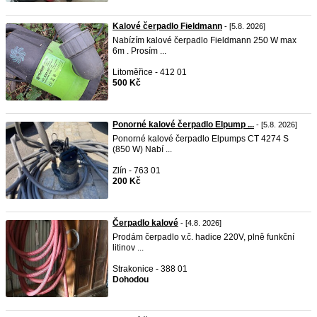
Kalové čerpadlo Fieldmann
- [5.8. 2026]
Nabízím kalové čerpadlo Fieldmann 250 W max
6m . Prosím ...
Litoměřice - 412 01
500 Kč
Ponorné kalové čerpadlo Elpump ...
- [5.8. 2026]
Ponorné kalové čerpadlo Elpumps CT 4274 S
(850 W) Nabí ...
Zlín - 763 01
200 Kč
Čerpadlo kalové
- [4.8. 2026]
Prodám čerpadlo v.č. hadice 220V, plně funkční
litinov ...
Strakonice - 388 01
Dohodou