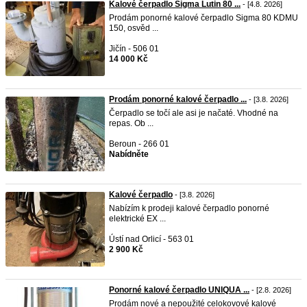
Kalové čerpadlo Sigma Lutin 80 ...
- [4.8. 2026]
Prodám ponorné kalové čerpadlo Sigma 80 KDMU
150, osvěd ...
Jičín - 506 01
14 000 Kč
Prodám ponorné kalové čerpadlo ...
- [3.8. 2026]
Čerpadlo se točí ale asi je načaté. Vhodné na
repas. Ob ...
Beroun - 266 01
Nabídněte
Kalové čerpadlo
- [3.8. 2026]
Nabízím k prodeji kalové čerpadlo ponorné
elektrické EX ...
Ústí nad Orlicí - 563 01
2 900 Kč
Ponorné kalové čerpadlo UNIQUA ...
- [2.8. 2026]
Prodám nové a nepoužité celokovové kalové