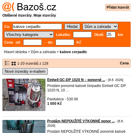
Přidat inzerát
Oblíbené inzeráty
,
Moje inzeráty
Co:
Lokalita:
Okolí:
km
Cena od:
- do:
Kč
Hlavní stránka
>
Dům a zahrada
>
kalove cerpadlo
Cena
1-20 inzerátů z 128
Nové inzeráty e-mailem
Einhell GC-DP 1020 N – ponorné ...
- [8.8. 2026]
Prodám ponorné kalové čerpadlo Einhell GC-DP
1020 N, 10 ...
Pardubice - 530 06
1 000 Kč
Prodám NEPOUŽITÉ VÝKONNÉ ponor ...
- [8.8.
2026]
Prodám NEPOUŽITÉ VÝKONNÉ ponorné kalové