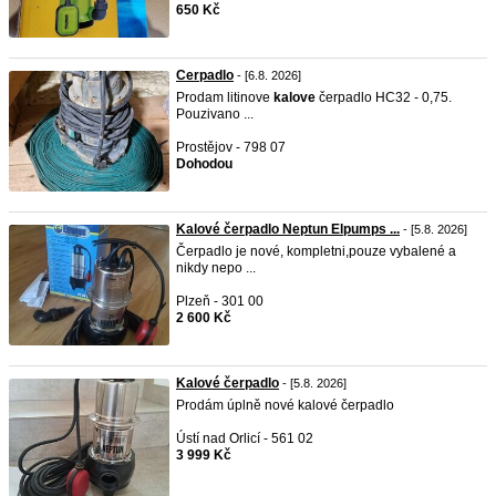
650 Kč
Cerpadlo
- [6.8. 2026]
Prodam litinove
kalove
čerpadlo HC32 - 0,75.
Pouzivano ...
Prostějov - 798 07
Dohodou
Kalové čerpadlo Neptun Elpumps ...
- [5.8. 2026]
Čerpadlo je nové, kompletni,pouze vybalené a
nikdy nepo ...
Plzeň - 301 00
2 600 Kč
Kalové čerpadlo
- [5.8. 2026]
Prodám úplně nové kalové čerpadlo
Ústí nad Orlicí - 561 02
3 999 Kč