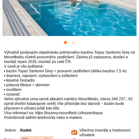
Výhodně postoupím objednávku prémiového bazénu Topaz Santorini Grey od
Mountfieldu včetně posuvného zastřešení. Záloha již zaplacena, dodání a
montáž srpen 2026, montáž po celé ČR.
V ceně je vše potřebné:
• bazén Topaz Santorini Grey + posuvné zastřešení (délka bazénu 7,5 m)
• doprava, zapojení, vyzkoušení a zaškolení
• tepelné čerpadlo
• písková filtrace + skimmer
• osvětlení
• vysavač
Velmi výhodná cena oproti aktuální nabídce Mountfieldu. (sleva 346.707,- Kč
oproti dnešní katalogové ceně) Vše přebíráte bez starostí – bazén bude
připraven k užívání ještě toto léto.
Více informací na: https://bazeny.mountfield.cz/bazen/topaz
Podrobnosti sdělím telefonicky nebo e-mailem.
Jméno:
Radek
Všechny inzeráty a hodnocení
uživatele