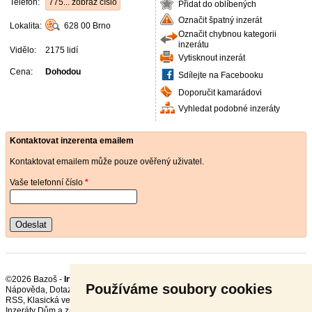
Telefon:
775... zobraz číslo
Přidat do oblíbených
Označit špatný inzerát
Lokalita:
628 00
Brno
Označit chybnou kategorii
inzerátu
Vidělo:
2175 lidí
Vytisknout inzerát
Cena:
Dohodou
Sdílejte na Facebooku
Doporučit kamarádovi
Vyhledat podobné inzeráty
Kontaktovat inzerenta emailem
Kontaktovat emailem může pouze ověřený uživatel.
Vaše telefonní číslo
*
Odeslat
©2026 Bazoš -
Inzerce, Bazar Bazény
Používáme soubory cookies
Nápověda
,
Dotazy
,
Hodnocení
,
Kontakt
,
Reklama
,
Podmínky
,
Ochrana údajů
,
RSS
,
Inzeráty Dům a zahrada celkem:
124202
, za 24 hodin:
3677