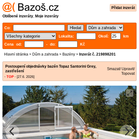
Přidat inzerát
Oblíbené inzeráty
,
Moje inzeráty
Co:
Lokalita:
Okolí:
km
Cena od:
- do:
Kč
Hlavní stránka
>
Dům a zahrada
>
Bazény
>
Inzerát č. 219898201
Postoupení objednávky bazén Topaz Santorini Grey,
Smazat/ Upravit/
zastřešení
Topovat
-
TOP
- [27.6. 2026]