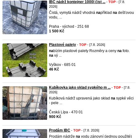
IBC nádrž kontejner 1000l čist ...
-
TOP
- [7.8.
2026]
Čistá, vymytá nádrž vhodná
na
příklad
na
dešťovou
vodu, ...
Praha - východ - 251 68
1 500 Kč
Plastové palety
-
TOP
- [7.8. 2026]
na
bízím plastové palety Rozměry a ceny
na
foto.
na
vý ...
Vyškov - 685 01
46 Kč
Kubíkovka jako sklad sypkého m ...
-
TOP
- [7.8.
2026]
Kubíková nádrž upravená jako sklad
na
sypké věci
- pele ...
Česká Lípa - 470 01
900 Kč
Prodám IBC
-
TOP
- [7.8. 2026]
Prodám nádrže
na
vodu zánovní (jednou použité)