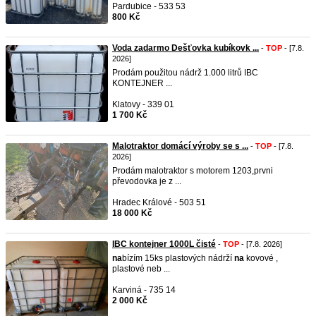
Pardubice - 533 53
800 Kč
Voda zadarmo Dešťovka kubíkovk ...
-
TOP
- [7.8.
2026]
Prodám použitou nádrž 1.000 litrů IBC
KONTEJNER ...
Klatovy - 339 01
1 700 Kč
Malotraktor domácí výroby se s ...
-
TOP
- [7.8.
2026]
Prodám malotraktor s motorem 1203,prvni
převodovka je z ...
Hradec Králové - 503 51
18 000 Kč
IBC kontejner 1000L čisté
-
TOP
- [7.8. 2026]
na
bízím 15ks plastových nádrží
na
kovové ,
plastové neb ...
Karviná - 735 14
2 000 Kč