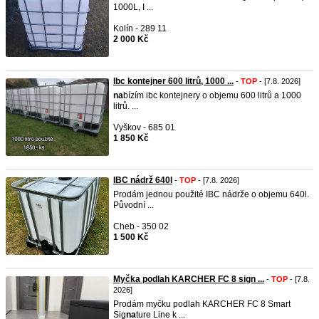
1000L, I ...
Kolín - 289 11
2 000 Kč
Ibc kontejner 600 litrů, 1000 ...
-
TOP
- [7.8. 2026]
na
bízím ibc kontejnery o objemu 600 litrů a 1000
litrů. ...
Vyškov - 685 01
1 850 Kč
IBC nádrž 640l
-
TOP
- [7.8. 2026]
Prodám jednou použité IBC nádrže o objemu 640l.
Původní ...
Cheb - 350 02
1 500 Kč
Myčka podlah KARCHER FC 8 sign ...
-
TOP
- [7.8.
2026]
Prodám myčku podlah KARCHER FC 8 Smart
Sig
na
ture Line k ...