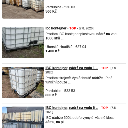
Pardubice - 530 03
500 Kč
Ibc kontejner
-
TOP
- [7.8. 2026]
Prodám IBC kontejner,plastovou nádrž
na
vodu
1000 litrů ...
Uherské Hradiště - 687 04
1 400 Kč
IBC kontejner, nádrž na vodu 1 ...
-
TOP
- [7.8.
2026]
Prodám strojově Vypláchnuté nádrže.. Plně
funkční pouze ...
Pardubice - 533 53
800 Kč
IBC kontejner, nádrž na vodu 6 ...
-
TOP
- [7.8.
2026]
IBC nádrže 600L dobře vymyté, včetně klece
/rámu,
na
pl ...