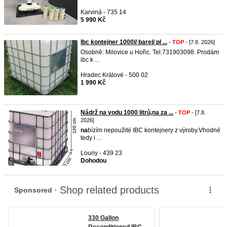
Karviná - 735 14
5 990 Kč
Ibc kontejner 1000l/ barel/ pl ...
-
TOP
- [7.8. 2026]
Osobně: Milovice u Hořic. Tel.731903098. Prodám
ibc k ...
Hradec Králové - 500 02
1 990 Kč
Nádrž na vodu 1000 litrů,na za ...
-
TOP
- [7.8.
2026]
na
bízím nepoužité IBC kontejnery z výroby.Vhodné
tedy i ...
Louny - 439 23
Dohodou