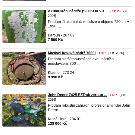
Akumulační nádrže (SLOKOV VD. ...
-
TOP
- [7.8.
2026]
Prodám tři akumulační nádrže o objemu 750 L, r.v.
1990. ...
Beroun - 267 62
7 500 Kč
Masivní kovová nádrž 3000l
-
TOP
- [7.8. 2026]
Prodám starší robustní ocelovou nádrž s
podstavcem, 300 ...
Kladno - 273 24
9 990 Kč
John Deere Z425 EZTrak zero-tu ...
-
TOP
- [7.8.
2026]
Prodám robustní zahradní profesionální rider John
Deere ...
Kutná Hora - 284 01
128 000 Kč