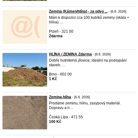
Zemina (Kámen/hlína) - za odvo ...
- [6.8. 2026]
Mám k dispozici cca 100 kubíků zeminy (skála +
hlína). ...
Plzeň - 321 00
Zdarma
HLÍNA / ZEMINA Zdarma
- [6.8. 2026]
Dobře hutnitelná jílovice, ideální na podsypání
staveb. ...
Brno - 602 00
1 Kč
Zemina,hlína
- [6.8. 2026]
Prodáme zeminu, hlínu, zasypový materiál.
Dopravu a n ...
Česká Lípa - 471 55
100 Kč