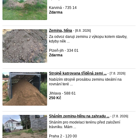
Karviná - 735 14
Zdarma
Zemina, hlína
- [8.8. 2026]
Za odvoz daruji zeminu z výkopu kolem stavby,
kdyby něk ...
Plzeň-jih - 334 01
Zdarma
Strojně katrovana tříděná zemi ...
- [7.8. 2026]
Nabízím strojně prosátou zeminu ideální na
rovnání teré ...
Jihlava - 588 61
250 Kč
Sháním zeminu-hlínu na zahradu ...
- [7.8. 2026]
Sháním pro modelaci terénu před založení
trávníku. Mám ...
Praha 2 - 120 00