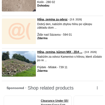
Kolín - 280 02
Dohodou
Hlína, zemina za odvoz
- [3.8. 2026]
Dobrý den, nabízím zbylou hlínu po výkopu
základu dom ...
Žďár nad Sázavou - 594 01
Zdarma
Hlína, zemina, kámen MIX - ZDA ...
- [3.8. 2026]
Nabízím za odvoz Kamenivo s hlínou, které zůstalo
po re ...
Frýdek - Místek - 739 11
Zdarma