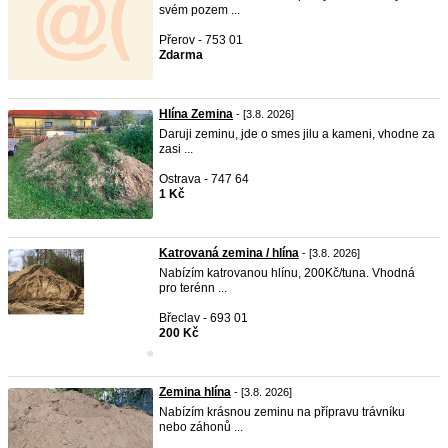
svém pozem ...
Přerov - 753 01
Zdarma
Hlína Zemina
- [3.8. 2026]
Daruji zeminu, jde o smes jilu a kameni, vhodne za
zasi ...
Ostrava - 747 64
1 Kč
Katrovaná zemina / hlína
- [3.8. 2026]
Nabízím katrovanou hlínu, 200Kč/tuna. Vhodná
pro terénn ...
Břeclav - 693 01
200 Kč
Zemina hlína
- [3.8. 2026]
Nabízím krásnou zeminu na přípravu trávníku
nebo záhonů ...