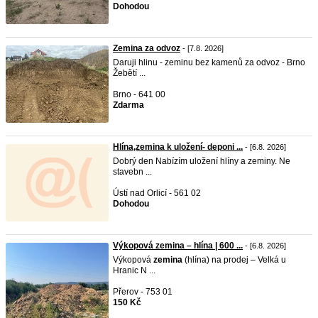
Dohodou
Zemina za odvoz
- [7.8. 2026]
Daruji hlinu - zeminu bez kamenů za odvoz - Brno
Žebětí ...
Brno - 641 00
Zdarma
Hlína,zemina k uložení- deponi ...
- [6.8. 2026]
Dobrý den Nabízím uložení hlíny a zeminy. Ne
stavebn ...
Ústí nad Orlicí - 561 02
Dohodou
Výkopová zemina – hlína | 600 ...
- [6.8. 2026]
Výkopová
zemina
(hlína) na prodej – Velká u
Hranic N ...
Přerov - 753 01
150 Kč