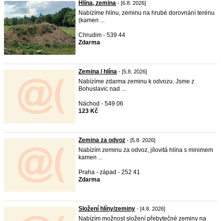
Hlína, zemina
- [6.8. 2026]
Nabízíme hlínu, zeminu na hrubé dorovnání terénu
(kamen ...
Chrudim - 539 44
Zdarma
Zemina / hlína
- [5.8. 2026]
Nabízíme zdarma zeminu k odvozu. Jsme z
Bohuslavic nad ...
Náchod - 549 06
123 Kč
Zemina za odvoz
- [5.8. 2026]
Nabízím zeminu za odvoz, jílovitá hlína s minimem
kamen ...
Praha - západ - 252 41
Zdarma
Složení hlíny/zeminy
- [4.8. 2026]
Nabízím možnost složení přebytečné zeminy na