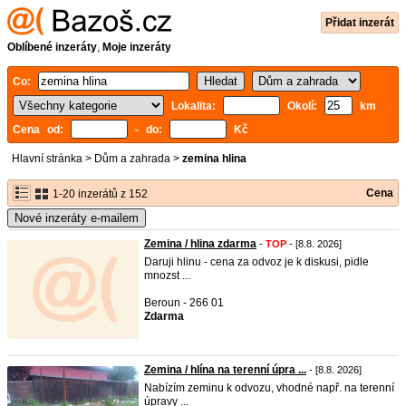
Přidat inzerát
Oblíbené inzeráty
,
Moje inzeráty
Co:
Lokalita:
Okolí:
km
Cena od:
- do:
Kč
Hlavní stránka
>
Dům a zahrada
>
zemina hlina
Cena
1-20 inzerátů z 152
Nové inzeráty e-mailem
Zemina / hlina zdarma
-
TOP
- [8.8. 2026]
Daruji hlinu - cena za odvoz je k diskusi, pidle
mnozst ...
Beroun - 266 01
Zdarma
Zemina / hlína na terenní úpra ...
- [8.8. 2026]
Nabízím zeminu k odvozu, vhodné např. na terenní
úpravy ...