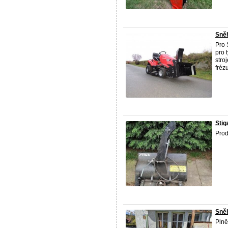
Sněh
Pro 
pro 
stro
frézu
Stig
Prod
Sně
Plně