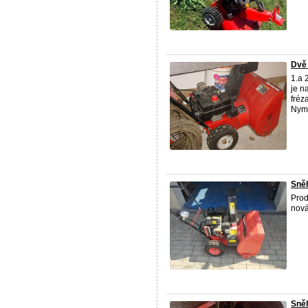
Dvě
1.a 
je n
fréz
Nym
Sně
Prod
nová
Sněh