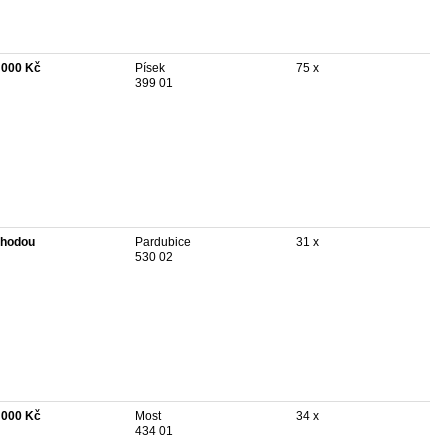
 000 Kč
Písek
75 x
399 01
hodou
Pardubice
31 x
530 02
 000 Kč
Most
34 x
434 01