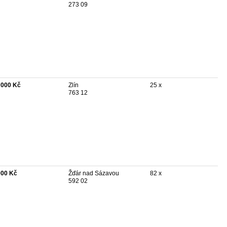
273 09
 000 Kč
Zlín
25 x
763 12
000 Kč
Žďár nad Sázavou
82 x
592 02