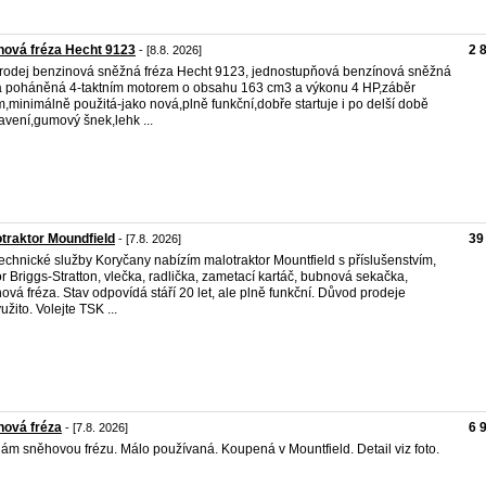
ová fréza Hecht 9123
2 
- [8.8. 2026]
rodej benzinová sněžná fréza Hecht 9123, jednostupňová benzínová sněžná
a poháněná 4-taktním motorem o obsahu 163 cm3 a výkonu 4 HP,záběr
,minimálně použitá-jako nová,plně funkční,dobře startuje i po delší době
avení,gumový šnek,lehk ...
traktor Moundfield
39
- [7.8. 2026]
echnické služby Koryčany nabízím malotraktor Mountfield s příslušenstvím,
r Briggs-Stratton, vlečka, radlička, zametací kartáč, bubnová sekačka,
ová fréza. Stav odpovídá stáří 20 let, ale plně funkční. Důvod prodeje
užito. Volejte TSK ...
hová fréza
6 
- [7.8. 2026]
ám sněhovou frézu. Málo používaná. Koupená v Mountfield. Detail viz foto.