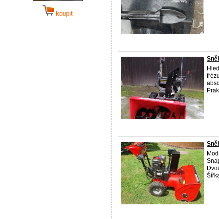
koupit
Sně
Hled
fréz
abso
Prakt
Sně
Mode
Snap
Dvou
Šířk