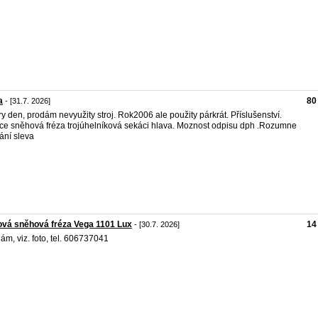
a
80
- [31.7. 2026]
y den, prodám nevyužity stroj. Rok2006 ale použity párkrát. Příslušenství.
ice sněhová fréza trojúhelníková sekáci hlava. Moznost odpisu dph .Rozumne
ání sleva
vá sněhová fréza Vega 1101 Lux
14
- [30.7. 2026]
ám, viz. foto, tel. 606737041