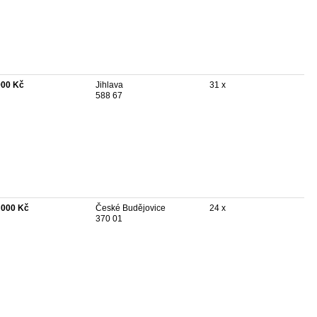
900 Kč
Jihlava
31 x
588 67
 000 Kč
České Budějovice
24 x
370 01