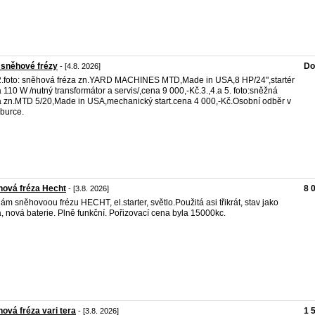
 sněhové frézy
Do
- [4.8. 2026]
2.foto: sněhová fréza zn.YARD MACHINES MTD,Made in USA,8 HP/24",startér
a 110 W /nutný transformátor a servis/,cena 9 000,-Kč.3.,4.a 5. foto:sněžná
a zn.MTD 5/20,Made in USA,mechanický start.cena 4 000,-Kč.Osobní odběr v
burce.
hová fréza Hecht
8 
- [3.8. 2026]
ám sněhovoou frézu HECHT, el.starter, světlo.Použitá asi třikrát, stav jako
, nová baterie. Plně funkční. Pořizovací cena byla 15000kc.
ová fréza vari tera
1 
- [3.8. 2026]