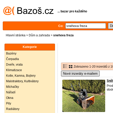
... bazar pro každého
Co:
Hlavní stránka
>
Dům a zahrada
>
snehova freza
Kategorie
Bazény
Čerpadla
Dveře, vrata
Zobrazeno 1-20 inzerátů z 1
Klimatizace
Nové inzeráty e-mailem
Kotle, Kamna, Bojlery
Sněh
Malotraktory, Kultivátory
Prod
Míchačky
stod
Nářadí
Okna
Pily
Radiátory