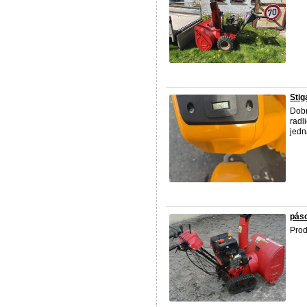
Stig
Dobr
radl
jedn
páso
Prod