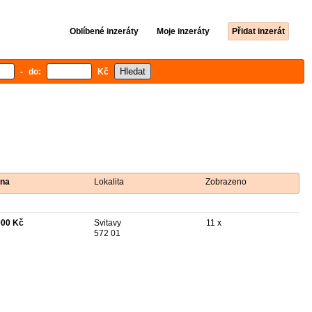
Oblíbené inzeráty
Moje inzeráty
Přidat inzerát
- do:
Kč
na
Lokalita
Zobrazeno
000 Kč
Svitavy
11 x
572 01