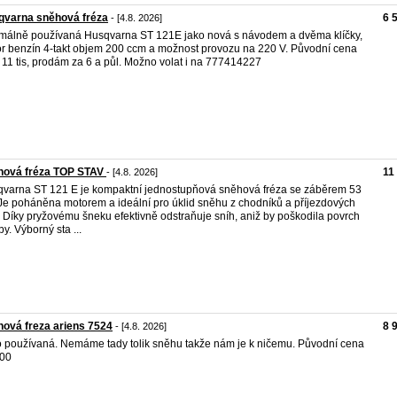
qvarna sněhová fréza
6 
- [4.8. 2026]
málně používaná Husqvarna ST 121E jako nová s návodem a dvěma klíčky,
r benzín 4-takt objem 200 ccm a možnost provozu na 220 V. Původní cena
 11 tis, prodám za 6 a půl. Možno volat i na 777414227
hová fréza TOP STAV
11
- [4.8. 2026]
varna ST 121 E je kompaktní jednostupňová sněhová fréza se záběrem 53
Je poháněna motorem a ideální pro úklid sněhu z chodníků a příjezdových
. Díky pryžovému šneku efektivně odstraňuje sníh, aniž by poškodila povrch
by. Výborný sta ...
ová freza ariens 7524
8 
- [4.8. 2026]
 používaná. Nemáme tady tolik sněhu takže nám je k ničemu. Původní cena
000