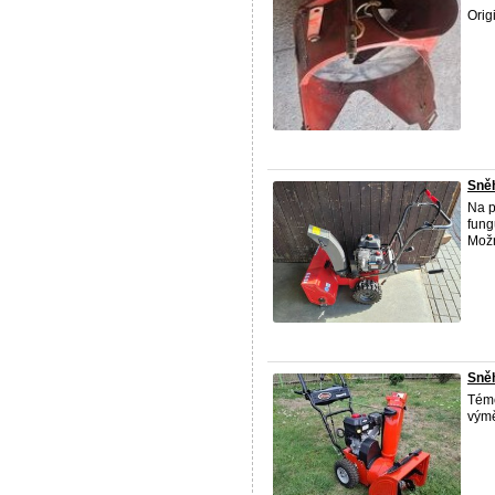
Orig
Sněh
Na p
fung
Možn
Sně
Témě
výmě