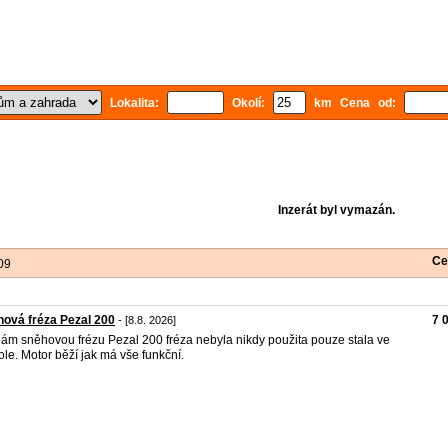
Lokalita:
Okolí:
km Cena od:
Inzerát byl vymazán.
Ce
09
ová fréza Pezal 200
7 
- [8.8. 2026]
ám sněhovou frézu Pezal 200 fréza nebyla nikdy použita pouze stala ve
ole. Motor běží jak má vše funkční.