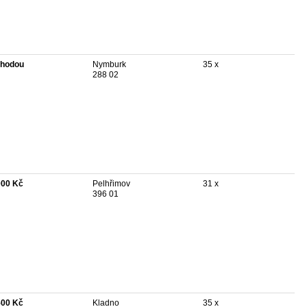
hodou
Nymburk
35 x
288 02
000 Kč
Pelhřimov
31 x
396 01
500 Kč
Kladno
35 x