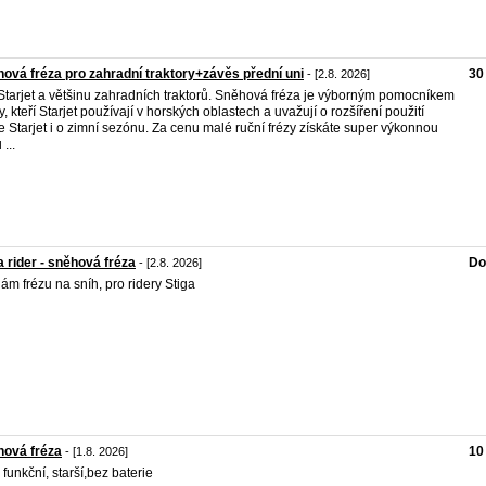
ová fréza pro zahradní traktory+závěs přední uni
30
- [2.8. 2026]
Starjet a většinu zahradních traktorů. Sněhová fréza je výborným pomocníkem
ty, kteří Starjet používají v horských oblastech a uvažují o rozšíření použití
je Starjet i o zimní sezónu. Za cenu malé ruční frézy získáte super výkonnou
 ...
a rider - sněhová fréza
Do
- [2.8. 2026]
ám frézu na sníh, pro ridery Stiga
hová fréza
10
- [1.8. 2026]
 funkční, starší,bez baterie