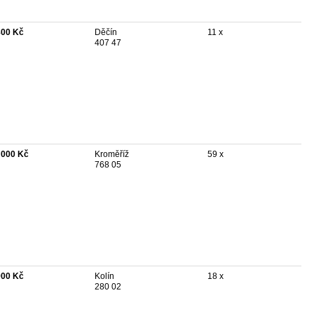
800 Kč
Děčín
11 x
407 47
 000 Kč
Kroměříž
59 x
768 05
900 Kč
Kolín
18 x
280 02