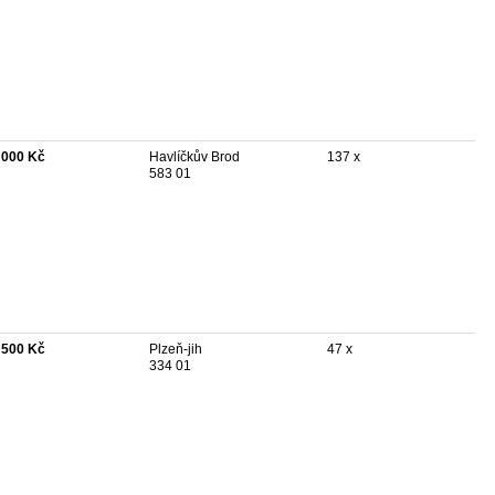
 000 Kč
Havlíčkův Brod
137 x
583 01
 500 Kč
Plzeň-jih
47 x
334 01