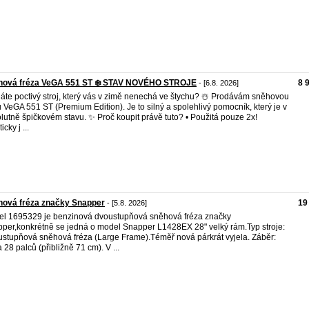
hová fréza VeGA 551 ST ❄️ STAV NOVÉHO STROJE
8 
- [6.8. 2026]
áte poctivý stroj, který vás v zimě nenechá ve štychu? ☃️ Prodávám sněhovou
u VeGA 551 ST (Premium Edition). Je to silný a spolehlivý pomocník, který je v
lutně špičkovém stavu. ✨ Proč koupit právě tuto? • Použitá pouze 2x!
icky j ...
hová fréza značky Snapper
19
- [5.8. 2026]
l 1695329 je benzinová dvoustupňová sněhová fréza značky
per,konkrétně se jedná o model Snapper L1428EX 28" velký rám.Typ stroje:
stupňová sněhová fréza (Large Frame).Téměř nová párkrát vyjela. Záběr:
a 28 palců (přibližně 71 cm). V ...