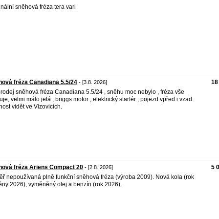
inální sněhová fréza tera vari
ová fréza Canadiana 5.5/24
18
- [3.8. 2026]
rodej sněhová fréza Canadiana 5.5/24 , sněhu moc nebylo , fréza vše
uje, velmi málo jetá , briggs motor , elektrický startér , pojezd vpřed i vzad.
ost vidět ve Vizovicích.
hová fréza Ariens Compact 20
5 
- [2.8. 2026]
ř nepoužívaná plně funkční sněhová fréza (výroba 2009). Nová kola (rok
ny 2026), vyměněný olej a benzín (rok 2026).