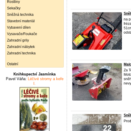
Rostliny
Sekačky
Sněh
Sněžná technika
na p
Stavební materiál
fréz
Vybavení dílen
51cm
odst
Vysavače/Foukače
Zahradní grily
Zahradní nábytek
Zahradní technika
Ostatní
Malo
Za T
Knihkupectví Jasmínka
Moto
Pavel Váňa:
Léčivé stromy a keře
sněh
I.
nevy
Sně
Prod