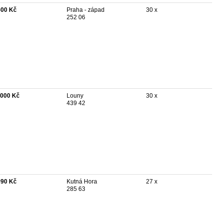
500 Kč
Praha - západ
30 x
252 06
 000 Kč
Louny
30 x
439 42
990 Kč
Kutná Hora
27 x
285 63