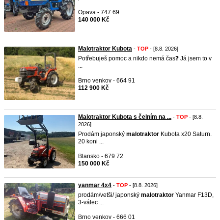
Opava - 747 69
140 000 Kč
Malotraktor Kubota
-
TOP
- [8.8. 2026]
Potřebuješ pomoc a nikdo nemá čas❓️ Já jsem to v
...
Brno venkov - 664 91
112 900 Kč
Malotraktor Kubota s čelním na ...
-
TOP
- [8.8.
2026]
Prodám japonský
malotraktor
Kubota x20 Saturn.
20 koni ...
Blansko - 679 72
150 000 Kč
yanmar 4x4
-
TOP
- [8.8. 2026]
prodám/vetši/ japonský
malotraktor
Yanmar F13D,
3-válec ...
Brno venkov - 666 01