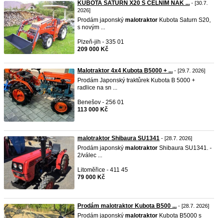
KUBOTA SATURN X20 S ČELNÍM NAK ...
- [30.7.
2026]
Prodám japonský
malotraktor
Kubota Saturn S20,
s novým ...
Plzeň-jih - 335 01
209 000 Kč
Malotraktor 4x4 Kubota B5000 + ...
- [29.7. 2026]
Prodám Japonský traktůrek Kubota B 5000 +
radlice na sn ...
Benešov - 256 01
113 000 Kč
malotraktor Shibaura SU1341
- [28.7. 2026]
Prodám japonský
malotraktor
Shibaura SU1341. -
2/válec ...
Litoměřice - 411 45
79 000 Kč
Prodám malotraktor Kubota B500 ...
- [28.7. 2026]
Prodám japonský
malotraktor
Kubota B5000 s