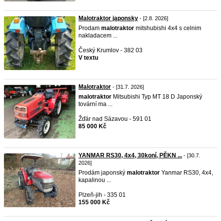
Malotraktor japonsky
- [2.8. 2026]
Prodam
malotraktor
mitshubishi 4x4 s celnim
nakladacem ...
Český Krumlov - 382 03
V textu
Malotraktor
- [31.7. 2026]
malotraktor
Mitsubishi Typ MT 18 D Japonský
tovární ma ...
Žďár nad Sázavou - 591 01
85 000 Kč
YANMAR RS30, 4x4, 30koní, PĚKN ...
- [30.7.
2026]
Prodám japonský
malotraktor
Yanmar RS30, 4x4,
kapalinou ...
Plzeň-jih - 335 01
155 000 Kč