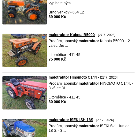
vypínatelným ...
Brno venkov - 664 12
89 000 Kč
malotraktor Kubota B5000
- [27.7. 2026]
Prodám japonský
malotraktor
Kubota B5000. - 2
válec Die ...
Litoměřice - 411 45
75 000 Kč
malotraktor Hinomoto C144
- [27.7. 2026]
Prodám japonský
malotraktor
HINOMOTO C144. -
3 válec Di ...
Litoměřice - 411 45
80 000 Kč
malotraktor ISEKI SH 18S
- [27.7. 2026]
Prodám japonský
malotraktor
ISEKI Sial Hunter
18 S. - 3 ...