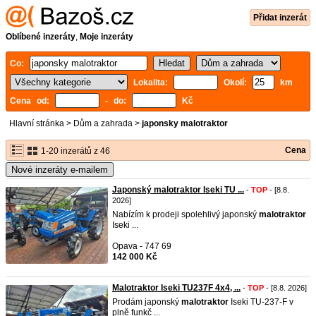
Přidat inzerát
Oblíbené inzeráty
,
Moje inzeráty
Co:
Lokalita:
Okolí:
km
Cena od:
- do:
Kč
Hlavní stránka
>
Dům a zahrada
>
japonsky malotraktor
Cena
1-20 inzerátů z 46
Nové inzeráty e-mailem
Japonský malotraktor Iseki TU ...
-
TOP
- [8.8.
2026]
Nabízím k prodeji spolehlivý japonský
malotraktor
Iseki ...
Opava - 747 69
142 000 Kč
Malotraktor Iseki TU237F 4x4, ...
-
TOP
- [8.8. 2026]
Prodám japonský
malotraktor
Iseki TU-237-F v
plně funkč ...