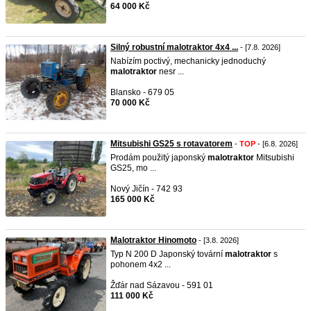
64 000 Kč
Silný robustní malotraktor 4x4 ...
- [7.8. 2026]
Nabízím poctivý, mechanicky jednoduchý
malotraktor
nesr ...
Blansko - 679 05
70 000 Kč
Mitsubishi GS25 s rotavatorem
-
TOP
- [6.8. 2026]
Prodám použitý japonský
malotraktor
Mitsubishi
GS25, mo ...
Nový Jičín - 742 93
165 000 Kč
Malotraktor Hinomoto
- [3.8. 2026]
Typ N 200 D Japonský tovární
malotraktor
s
pohonem 4x2 ...
Žďár nad Sázavou - 591 01
111 000 Kč