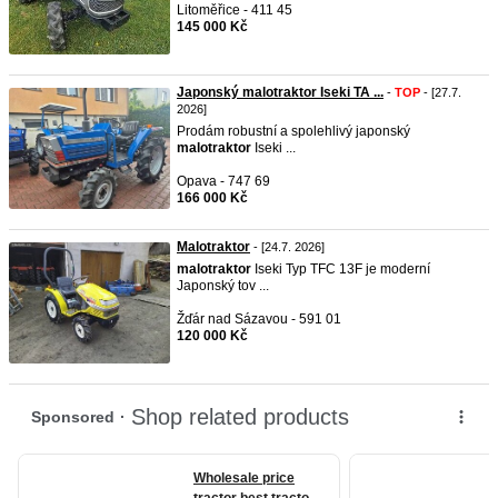
Litoměřice - 411 45
145 000 Kč
Japonský malotraktor Iseki TA ...
-
TOP
- [27.7.
2026]
Prodám robustní a spolehlivý japonský
malotraktor
Iseki ...
Opava - 747 69
166 000 Kč
Malotraktor
- [24.7. 2026]
malotraktor
Iseki Typ TFC 13F je moderní
Japonský tov ...
Žďár nad Sázavou - 591 01
120 000 Kč