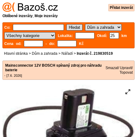
Přidat inzerát
Oblíbené inzeráty
,
Moje inzeráty
Co:
Lokalita:
Okolí:
km
Cena od:
- do:
Kč
Hlavní stránka
>
Dům a zahrada
>
Nářadí
>
Inzerát č. 219830519
Mainsconnector 12V BOSCH spínaný zdroj pro náhradu
Smazat/ Upravit/
baterie
Topovat
- [7.6. 2026]