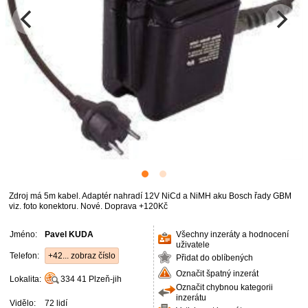
Zdroj má 5m kabel. Adaptér nahradí 12V NiCd a NiMH aku Bosch řady GBM
viz. foto konektoru. Nové. Doprava +120Kč
Jméno:
Pavel KUDA
Všechny inzeráty a hodnocení
uživatele
Telefon:
+42... zobraz číslo
Přidat do oblíbených
Označit špatný inzerát
Lokalita:
334 41
Plzeň-jih
Označit chybnou kategorii
inzerátu
Vidělo:
72 lidí