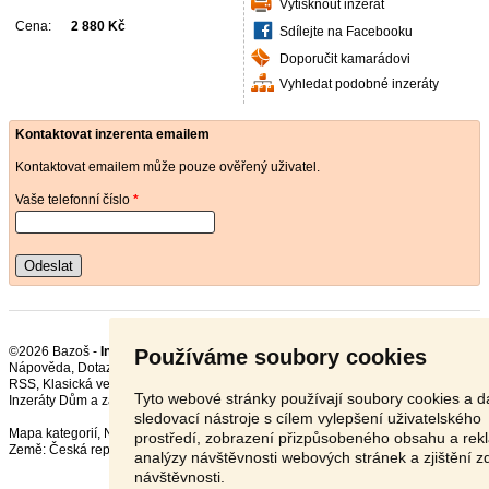
Vytisknout inzerát
Cena:
2 880 Kč
Sdílejte na Facebooku
Doporučit kamarádovi
Vyhledat podobné inzeráty
Kontaktovat inzerenta emailem
Kontaktovat emailem může pouze ověřený uživatel.
Vaše telefonní číslo
*
Odeslat
©2026 Bazoš -
Inzerce, Bazar Nářadí
Používáme soubory cookies
Nápověda
,
Dotazy
,
Hodnocení
,
Kontakt
,
Reklama
,
Podmínky
,
Ochrana údajů
,
RSS
,
Tyto webové stránky používají soubory cookies a da
Inzeráty Dům a zahrada celkem:
123783
, za 24 hodin:
3632
sledovací nástroje s cílem vylepšení uživatelského
Mapa kategorií
,
Nejvyhledávanější výrazy
prostředí, zobrazení přizpůsobeného obsahu a rek
Země:
Česká republika
,
Slovensko
,
Polsko
,
Rakousko
analýzy návštěvnosti webových stránek a zjištění z
návštěvnosti.