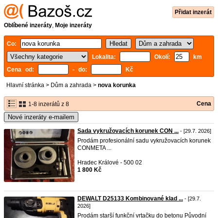
Přidat inzerát
Oblíbené inzeráty
,
Moje inzeráty
Co:
Lokalita:
Okolí:
km
Cena od:
- do:
Kč
Hlavní stránka
>
Dům a zahrada
>
nova korunka
Cena
1-8 inzerátů z 8
Nové inzeráty e-mailem
Sada vykružovacích korunek CON ...
- [29.7. 2026]
Prodám profesionální sadu vykružovacích korunek
CONMETA ...
Hradec Králové - 500 02
1 800 Kč
DEWALT D25133 Kombinované klad ...
- [29.7.
2026]
Prodám starší funkční vrtačku do betonu Původní