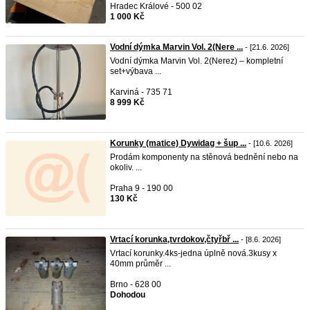
Hradec Králové - 500 02
1 000 Kč
Vodní dýmka Marvin Vol. 2(Nere ...
- [21.6. 2026]
Vodní dýmka Marvin Vol. 2(Nerez) – kompletní
set+výbava ...
Karviná - 735 71
8 999 Kč
Korunky (matice) Dywidag + šup ...
- [10.6. 2026]
Prodám komponenty na stěnová bednění nebo na
okoliv. ...
Praha 9 - 190 00
130 Kč
Vrtací korunka,tvrdokov,čtyřbř ...
- [8.6. 2026]
Vrtací korunky.4ks-jedna úplně nová.3kusy x
40mm průměr ...
Brno - 628 00
Dohodou