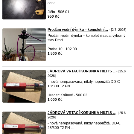
cena ...
Jičín - 506 01
950 Kč
Prodám vodní dýmku – kompletní ...
- [2.7. 2026]
Prodám vodní dýmku – kompletní sada, výborný
stav Prod ...
Praha 10 - 102 00
1 500 Kč
JÁDROVÁ VRTACÍ KORUNKA HILTI S ...
- [25.6.
2026]
- nová nerepasovaná, nikdy nepoužitá DD-C
18/300 T2 PN ...
Hradec Králové - 500 02
1 000 Kč
JÁDROVÁ VRTACÍ KORUNKA HILTI S ...
- [25.6.
2026]
- nová nerepasovaná, nikdy nepoužitá. DD-C
28/300 T2 PN ...