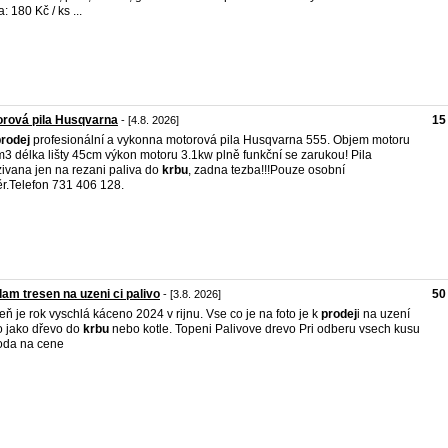
: 180 Kč / ks ...
rová pila Husqvarna
15
- [4.8. 2026]
rodej
profesionální a vykonna motorová pila Husqvarna 555. Objem motoru
3 délka lišty 45cm výkon motoru 3.1kw plně funkční se zarukou! Pila
ivana jen na rezani paliva do
krbu
, zadna tezba!!!Pouze osobní
r.Telefon 731 406 128.
am tresen na uzeni ci palivo
50
- [3.8. 2026]
eň je rok vyschlá káceno 2024 v rijnu. Vse co je na foto je k
prodej
i na uzení
 jako dřevo do
krbu
nebo kotle. Topeni Palivove drevo Pri odberu vsech kusu
oda na cene