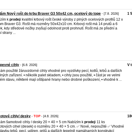
ám Nový rošt do krbu Braver G3 50x42 cm, ocelový do tope
1 
- [7.8. 2026]
ízím k
prodej
i kvalitní krbový rošt české výroby z plných ocelových profilů 12 x
m Braver G3. Rošt má rozměry 50x42x10 cm. Krbový rošt má 14 prutů a 6
k, kdy středové nožky zvyšují odolnost proti prohnutí. Rošt má ze přední a
 strany ...
pevné cihly
V 
- [6.8. 2026]
ám použité žáruvzdorné cihly vhodné pro vyzdívky pecí, kotlů, krbů a dalších
lných zařízení. • několik palet skladem, • cihly jsou použité, • část je ve velmi
ém stavu, některé mají oštípané hrany nebo drobné poškození, • vhodné k ...
tové cihly/ desky
18
-
TOP
- [4.8. 2026]
ám šamotové cihly / desky 20 × 40 × 5 cm Nabízím k
prodej
i 11 ks
tových cihel (desek) o rozměru 20 × 40 × 5 cm. ✅ Nové, nepoužité ✅ Vhodné
stavbu krbů, pecí, udíren, grilů a dalších tepelně namáhaných konstrukcí