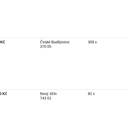
 Kč
České Budějovice
309 x
370 05
0 Kč
Nový Jičín
82 x
743 01