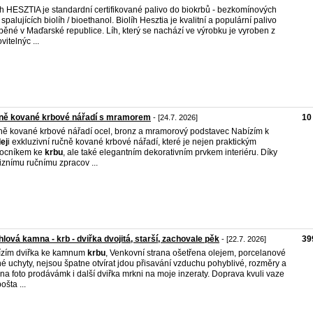
íh HESZTIA je standardní certifikované palivo do biokrbů - bezkomínových
 spalujících biolíh / bioethanol. Biolíh Hesztia je kvalitní a populární palivo
běné v Maďarské republice. Líh, který se nachází ve výrobku je vyroben z
vitelnýc ...
ně kované krbové nářadí s mramorem
10
- [24.7. 2026]
ě kované krbové nářadí ocel, bronz a mramorový podstavec Nabízím k
ej
i exkluzivní ručně kované krbové nářadí, které je nejen praktickým
ocníkem ke
krbu
, ale také elegantním dekorativním prvkem interiéru. Díky
iznímu ručnímu zpracov ...
lová kamna - krb - dviřka dvojitá, starší, zachovale pěk
39
- [22.7. 2026]
zím dviřka ke kamnum
krbu
, Venkovní strana ošetřena olejem, porcelanové
é uchyty, nejsou špatne otvírat jdou přisavání vzduchu pohyblivé, rozměry a
 na foto prodávámk i další dviřka mrkni na moje inzeraty. Doprava kvuli vaze
ošta ...