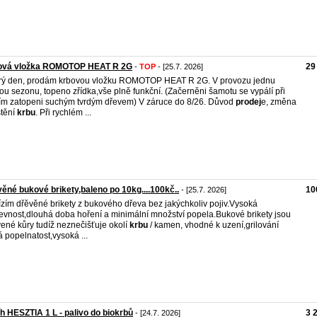
ová vložka ROMOTOP HEAT R 2G
29
-
TOP
- [25.7. 2026]
ý den, prodám krbovou vložku ROMOTOP HEAT R 2G. V provozu jednu
ou sezonu, topeno zřídka,vše plně funkční. (Začerněni šamotu se vypálí při
ím zatopeni suchým tvrdým dřevem) V záruce do 8/26. Důvod
prodej
e, změna
tění
krbu
. Při rychlém ...
ěné bukové brikety,baleno po 10kg....100kč..
10
- [25.7. 2026]
zím dřěvěné brikety z bukového dřeva bez jakýchkoliv pojiv.Vysoká
evnost,dlouhá doba hoření a minimální množství popela.Bukové brikety jsou
ené kůry tudíž neznečišťuje okolí
krbu
/ kamen, vhodné k uzení,grilování
á popelnatost,vysoká ...
íh HESZTIA 1 L - palivo do biokrbů
3 
- [24.7. 2026]