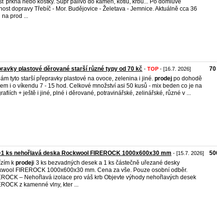
šť prkna nebo kostky. Supr palivo do kamen, kotlů, krbů... Po domluvě
ost dopravy Třebíč - Mor. Budějovice - Želetava - Jemnice. Aktuálně cca 36
 na prod ...
ravky plastové děrované starší různé typy od 70 kč
70
-
TOP
- [16.7. 2026]
ám tyto starší přepravky plastové na ovoce, zelenina i jiné.
prodej
po dohodě
em i o víkendu 7 - 15 hod. Celkové množství asi 50 kusů - mix beden co je na
rafiích + ještě i jiné, plné i děrované, potravinářské, zelinářské, různé v ...
+1 ks nehořlavá deska Rockwool FIREROCK 1000x600x30 mm
50
- [15.7. 2026]
ízím k
prodej
i 3 ks bezvadných desek a 1 ks částečně uřezané desky
wool FIREROCK 1000x600x30 mm. Cena za vše. Pouze osobní odběr.
ROCK – Nehořlavá izolace pro váš krb Objevte výhody nehořlavých desek
ROCK z kamenné vlny, kter ...