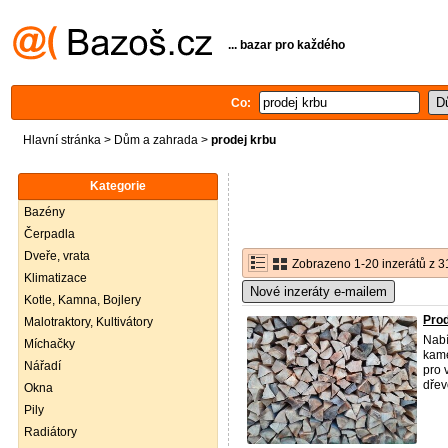
... bazar pro každého
Co:
Hlavní stránka
>
Dům a zahrada
>
prodej krbu
Kategorie
Bazény
Čerpadla
Dveře, vrata
Zobrazeno 1-20 inzerátů z 3
Klimatizace
Nové inzeráty e-mailem
Kotle, Kamna, Bojlery
Prod
Malotraktory, Kultivátory
Nab
Míchačky
kame
Nářadí
pro 
dřevo
Okna
Pily
Radiátory