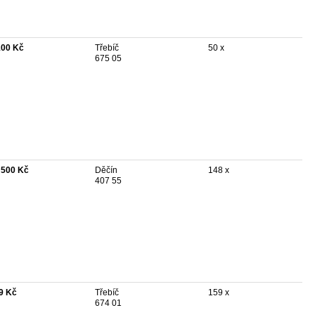
100 Kč
Třebíč
50 x
675 05
 500 Kč
Děčín
148 x
407 55
9 Kč
Třebíč
159 x
674 01