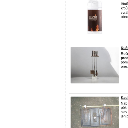
Biol
krbů
vyrá
obno
Ruč
Ručn
prod
pom
prec
Kach
Nabí
pěkn
stav
jen p