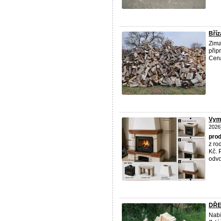
Bříz
Zima
přip
Cena
Vymě
2026
prod
z ro
Kč. 
odvo 
DŘE
Nabí