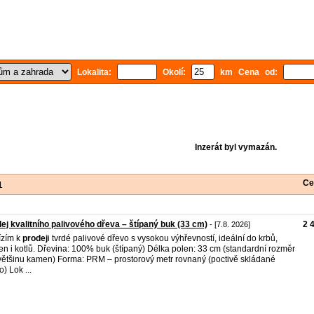
Lokalita:
Okolí:
km Cena od:
Inzerát byl vymazán.
Ce
1
ej kvalitního palivového dřeva – štípaný buk (33 cm)
2 
- [7.8. 2026]
ízím k
prodej
i tvrdé palivové dřevo s vysokou výhřevností, ideální do krbů,
n i kotlů. Dřevina: 100% buk (štípaný) Délka polen: 33 cm (standardní rozměr
většinu kamen) Forma: PRM – prostorový metr rovnaný (poctivě skládané
) Lok ...