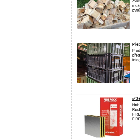
Zvlá
možn
pytlů
Přep
Prod
před
fotog
✅ 3
Nab
Rock
FIRE
FIRE