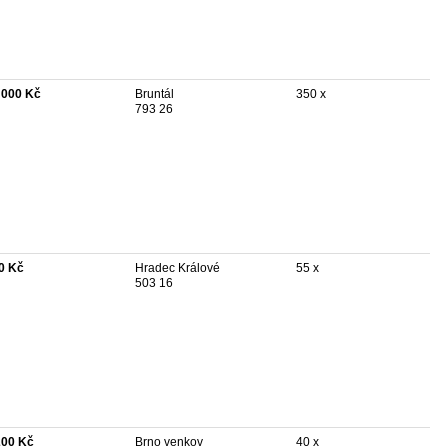
 000 Kč
Bruntál
350 x
793 26
0 Kč
Hradec Králové
55 x
503 16
200 Kč
Brno venkov
40 x