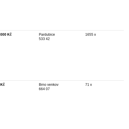
 000 Kč
Pardubice
1655 x
533 42
 Kč
Brno venkov
71 x
664 07