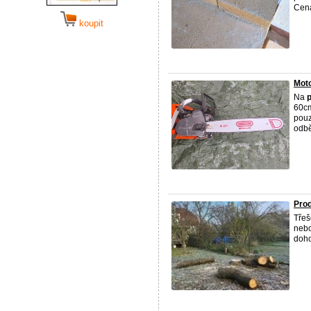
Cena
koupit
Moto
Na
p
60cm
pouz
odbě
Prod
Třeš
nebo
doh