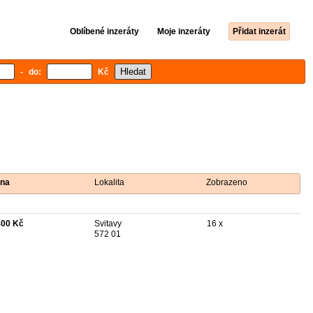
Oblíbené inzeráty
Moje inzeráty
Přidat inzerát
- do:
Kč
na
Lokalita
Zobrazeno
400 Kč
Svitavy
16 x
572 01