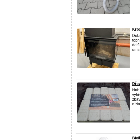
Krb
Dobr
topn
delš
umís
Dřev
Nabí
výhř
zbav
nízk
Biol