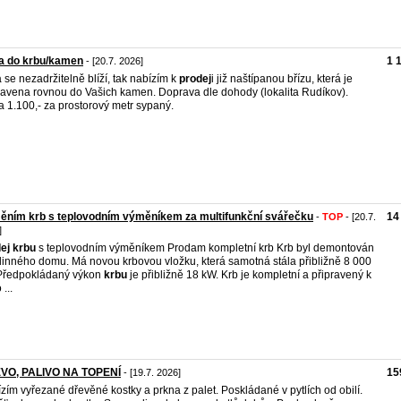
a do krbu/kamen
1 
- [20.7. 2026]
 se nezadržitelně blíží, tak nabízím k
prodej
i již naštípanou břízu, která je
ravena rovnou do Vašich kamen. Doprava dle dohody (lokalita Rudíkov).
 1.100,- za prostorový metr sypaný.
ním krb s teplovodním výměníkem za multifunkční svářečku
14
-
TOP
- [20.7.
]
ej
krbu
s teplovodním výměníkem Prodam kompletní krb Krb byl demontován
dinného domu. Má novou krbovou vložku, která samotná stála přibližně 8 000
Předpokládaný výkon
krbu
je přibližně 18 kW. Krb je kompletní a připravený k
...
VO, PALIVO NA TOPENÍ
15
- [19.7. 2026]
zím vyřezané dřevěné kostky a prkna z palet. Poskládané v pytlích od obilí.