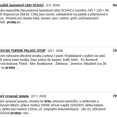
oužité šamotové cihly SCHAZ
Na
- [2.8. 2026]
ám nepoužité žáruvzdorné šamotové cihly SCHAZ o rozměru 245 × 120 × 60
K dispozici je 268 ks. Cihly jsou suché, uskladněné na paletě a připravené k
zu. Vhodné pro stavbu krbů, kamen, pecí, udíren, grilů i průmyslových
nišť.
prodej
po ...
VO NA TOPENÍ, PALIVO, OTOP
15
- [29.7. 2026]
zím vyřezané dřevěné kostky a prkna z palet. Poskládané v pytlích od obilí.
šť prkna nebo kostky. Supr palivo do kamen, kotlů, krbů... Po domluvě
ost dopravy Třebíč - Mor. Budějovice - Želetava - Jemnice. Aktuálně cca 36
ů na
prodej
...
ový vysavač popela
79
- [27.7. 2026]
ám vysavač popela, vhodný ke
krbu
, krbovým kamnům, s uhlíkovým a
ušovým filtrem, příkon motoru 500W, síťové napětí 220/240V, délka kabelu
, délka sací hadice 120cm, vč. originální dokumentzace - vše viz. přiložené
. Důvod
prodej
e: nev ...