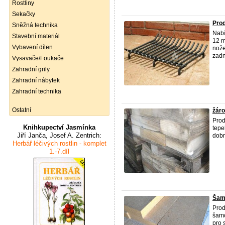
Rostliny
Sekačky
Prod
Sněžná technika
Nab
Stavební materiál
12 m
Vybavení dílen
nože
zadní
Vysavače/Foukače
Zahradní grily
Zahradní nábytek
Zahradní technika
Ostatní
žáro
Prod
Knihkupectví Jasmínka
tepe
Jiří Janča, Josef A. Zentrich:
dobr
Herbář léčivých rostlin - komplet
1.-7.díl
Šamo
Prod
šamo
pro 