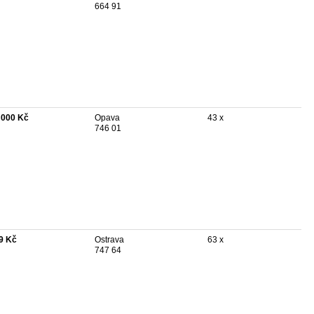
664 91
 000 Kč
Opava
43 x
746 01
9 Kč
Ostrava
63 x
747 64