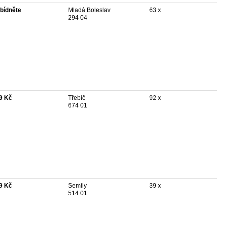
bídněte
Mladá Boleslav
63 x
294 04
9 Kč
Třebíč
92 x
674 01
9 Kč
Semily
39 x
514 01