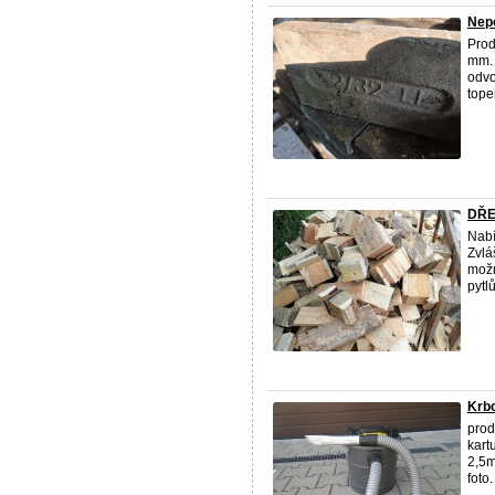
Nep
Prod
mm. 
odvo
tope
DŘE
Nabí
Zvlá
možn
pytl
Krb
prod
kart
2,5m
foto