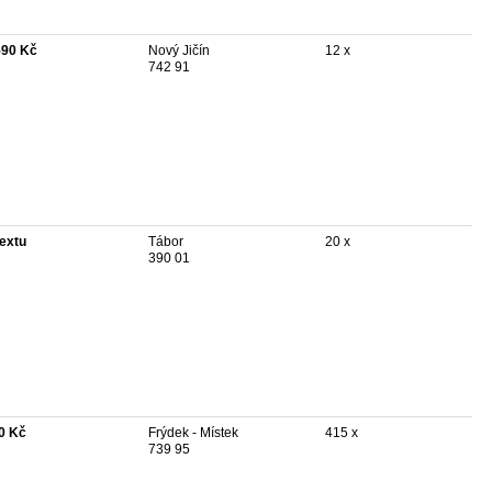
590 Kč
Nový Jičín
12 x
742 91
textu
Tábor
20 x
390 01
0 Kč
Frýdek - Místek
415 x
739 95