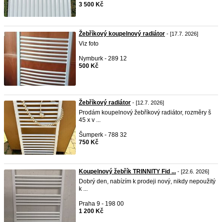
3 500 Kč
Žebříkový koupelnový radiátor
- [17.7. 2026]
Viz foto
Nymburk - 289 12
500 Kč
Žebříkový radiátor
- [12.7. 2026]
Prodám koupelnový žebříkový radiátor, rozměry š
45 x v ...
Šumperk - 788 32
750 Kč
Koupelnový žebřík TRINNITY Fid ...
- [22.6. 2026]
Dobrý den, nabízím k prodeji nový, nikdy nepoužitý
k ...
Praha 9 - 198 00
1 200 Kč