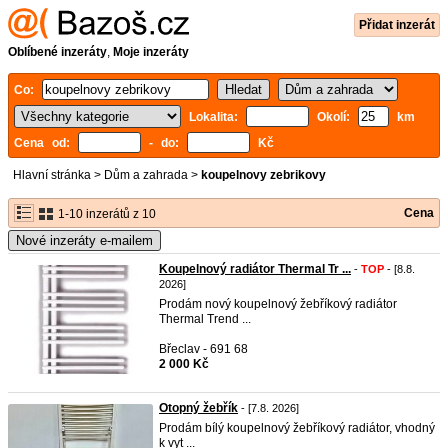
Přidat inzerát
Oblíbené inzeráty
,
Moje inzeráty
Co:
Lokalita:
Okolí:
km
Cena od:
- do:
Kč
Hlavní stránka
>
Dům a zahrada
>
koupelnovy zebrikovy
Cena
1-10 inzerátů z 10
Nové inzeráty e-mailem
Koupelnový radiátor Thermal Tr ...
-
TOP
- [8.8.
2026]
Prodám nový koupelnový žebříkový radiátor
Thermal Trend ...
Břeclav - 691 68
2 000 Kč
Otopný žebřík
- [7.8. 2026]
Prodám bílý koupelnový žebříkový radiátor, vhodný
k vyt ...