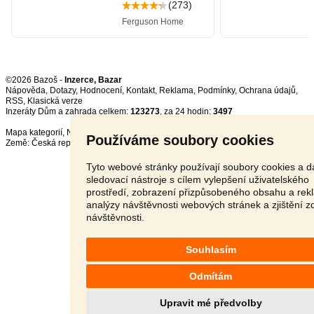
©2026 Bazoš -
Inzerce, Bazar
Nápověda
,
Dotazy
,
Hodnocení
,
Kontakt
,
Reklama
,
Podmínky
,
Ochrana údajů
,
RSS
,
Inzeráty Dům a zahrada celkem:
123273
, za 24 hodin:
3497
Mapa kategorií
,
Nejvyhledávanější výrazy
Používáme soubory cookies
Země:
Česká republika
,
Slovensko
,
Polsko
,
Rakousko
Tyto webové stránky používají soubory cookies a da
sledovací nástroje s cílem vylepšení uživatelského
prostředí, zobrazení přizpůsobeného obsahu a rek
analýzy návštěvnosti webových stránek a zjištění z
návštěvnosti.
Souhlasím
Odmítám
Upravit mé předvolby