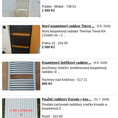
Frýdek - Místek - 738 01
1 400 Kč
Nový koupelnový radiátor Therm ...
- [5.8. 2026]
Nový koupelnový radiátor Thermal Trend KH
133x60 cm – č ...
Praha 10 - 104 00
2 500 Kč
Koupelnový žebříkový radiátor ...
- [4.8. 2026]
používaný, funkční, kombinovaný koupelnový
radiátor, ší ...
Rychnov nad Kněžnou - 517 21
800 Kč
Použité radiátory Korado + kou ...
- [31.7. 2026]
Prodám zachovalé radiátory značky Korado a
koupelnový ž ...
Plzeň - 323 00