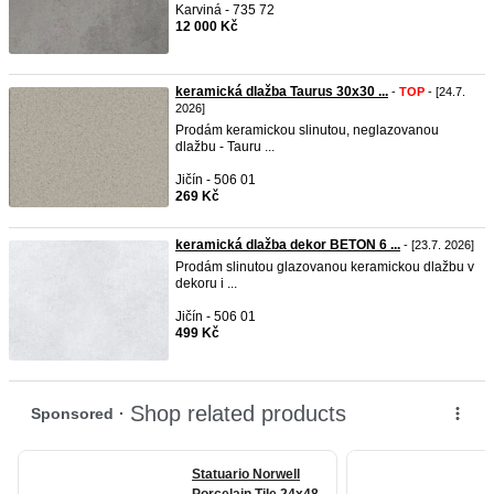
Karviná - 735 72
12 000 Kč
keramická dlažba Taurus 30x30 ...
-
TOP
- [24.7.
2026]
Prodám keramickou slinutou, neglazovanou
dlažbu - Tauru ...
Jičín - 506 01
269 Kč
keramická dlažba dekor BETON 6 ...
- [23.7. 2026]
Prodám slinutou glazovanou keramickou dlažbu v
dekoru i ...
Jičín - 506 01
499 Kč