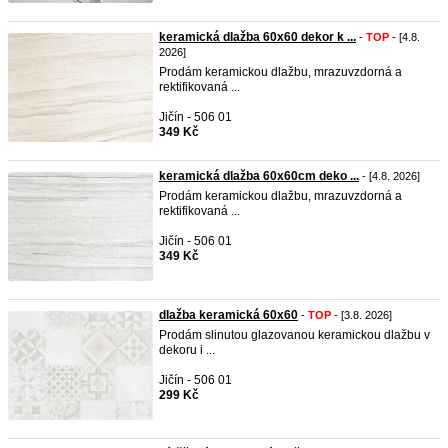
keramická dlažba 60x60 dekor k ...
-
TOP
- [4.8.
2026]
Prodám keramickou dlažbu, mrazuvzdorná a
rektifikovaná ...
Jičín - 506 01
349 Kč
keramická dlažba 60x60cm deko ...
- [4.8. 2026]
Prodám keramickou dlažbu, mrazuvzdorná a
rektifikovaná ...
Jičín - 506 01
349 Kč
dlažba keramická 60x60
-
TOP
- [3.8. 2026]
Prodám slinutou glazovanou keramickou dlažbu v
dekoru i ...
Jičín - 506 01
299 Kč