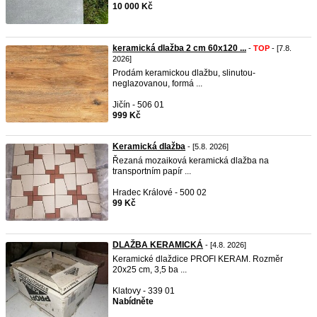
10 000 Kč
keramická dlažba 2 cm 60x120 ...
-
TOP
- [7.8.
2026]
Prodám keramickou dlažbu, slinutou-
neglazovanou, formá ...
Jičín - 506 01
999 Kč
Keramická dlažba
- [5.8. 2026]
Řezaná mozaiková keramická dlažba na
transportním papír ...
Hradec Králové - 500 02
99 Kč
DLAŽBA KERAMICKÁ
- [4.8. 2026]
Keramické dlaždice PROFI KERAM. Rozměr
20x25 cm, 3,5 ba ...
Klatovy - 339 01
Nabídněte