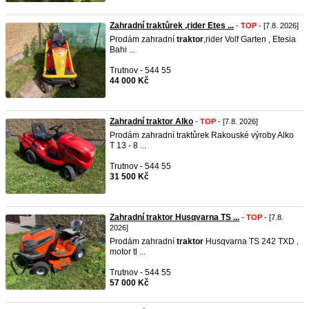
Zahradní traktůrek ,rider Etes ...
-
TOP
- [7.8. 2026]
Prodám zahradní
traktor
,rider Volf Garten , Etesia
Bahi ...
Trutnov - 544 55
44 000 Kč
Zahradní traktor Alko
-
TOP
- [7.8. 2026]
Prodám zahradní traktůrek Rakouské výroby Alko
T 13 - 8 ...
Trutnov - 544 55
31 500 Kč
Zahradní traktor Husqvarna TS ...
-
TOP
- [7.8.
2026]
Prodám zahradní
traktor
Husqvarna TS 242 TXD ,
motor tl ...
Trutnov - 544 55
57 000 Kč