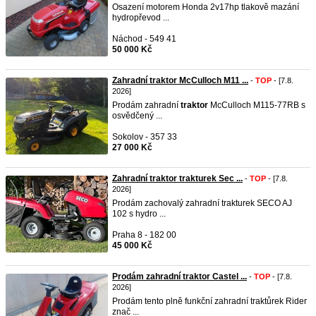
Osazení motorem Honda 2v17hp tlakově mazání
hydropřevod ...
Náchod - 549 41
50 000 Kč
Zahradní traktor McCulloch M11 ...
-
TOP
- [7.8.
2026]
Prodám zahradní
traktor
McCulloch M115-77RB s
osvědčený ...
Sokolov - 357 33
27 000 Kč
Zahradní traktor trakturek Sec ...
-
TOP
- [7.8.
2026]
Prodám zachovalý zahradní trakturek SECO AJ
102 s hydro ...
Praha 8 - 182 00
45 000 Kč
Prodám zahradní traktor Castel ...
-
TOP
- [7.8.
2026]
Prodám tento plně funkční zahradní traktůrek Rider
znač ...