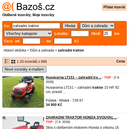
Přidat inzerát
Oblíbené inzeráty
,
Moje inzeráty
Co:
Lokalita:
Okolí:
km
Cena od:
- do:
Kč
Hlavní stránka
>
Dům a zahrada
>
zahradni traktor
Cena
1-20 inzerátů z 686
Nové inzeráty e-mailem
Husqvarna LT151 – zahradní tra ...
-
TOP
- [7.8.
2026]
Husqvarna LT151 – zahradní
traktor
15 HP, 92
cm, pravid ...
Frýdek - Místek - 739 97
34 900 Kč
ZAHRADNI TRAKTOR HONDA DVOUVAL ...
-
TOP
- [7.8. 2026]
Stroj s oblíbeným motorem Honda o výkonu 16