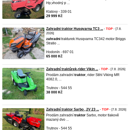
Hp,vhodný p ...
Klatovy - 339 01
29 999 Kč
Zahradni traktor Husqvarna TC3 ...
-
TOP
- [7.8.
2026]
zahradni
trakturek Husqvarna TC342 motor Briggs
Stratio ...
Hodonín - 697 01
65 000 Kč
Zahradní traktůrek,rider Vikin ...
-
TOP
- [7.8. 2026]
Prodám zahradní
traktor
, rider Stihl Viking MR
4082.0, ...
Trutnov - 544 55
38 000 Kč
Zahradní traktor Sarbo , 2V 23 ...
-
TOP
- [7.8. 2026]
Prodám zahradní
traktor
Sarbo, motor tlakově
mazaný dvo ...
Trutnov - 544 55