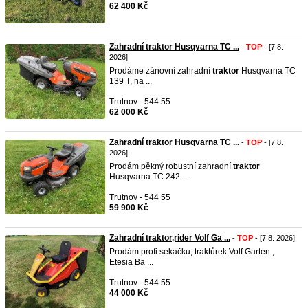
62 400 Kč
Zahradní traktor Husqvarna TC ...
-
TOP
- [7.8.
2026]
Prodáme zánovní zahradní
traktor
Husqvarna TC
139 T, na ...
Trutnov - 544 55
62 000 Kč
Zahradní traktor Husqvarna TC ...
-
TOP
- [7.8.
2026]
Prodám pěkný robustní zahradní
traktor
Husqvarna TC 242 ...
Trutnov - 544 55
59 900 Kč
Zahradní traktor,rider Volf Ga ...
-
TOP
- [7.8. 2026]
Prodám profi sekačku, traktůrek Volf Garten ,
Etesia Ba ...
Trutnov - 544 55
44 000 Kč