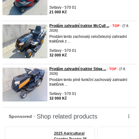
Svitavy - 570 01
21 000 Kč
Prodám zahradní traktor McCull ...
-
TOP
- [7.8.
2026]
Prodám tento zachovalý celoželezný zahradní
traktůrek z ...
Svitavy - 570 01
32 000 Kč
Prodám zahradní traktor Stiga ...
-
TOP
- [7.8.
2026]
Prodám tento plně funkční zachovalý zahradní
traktůrek ...
Svitavy - 570 01
32 000 Kč