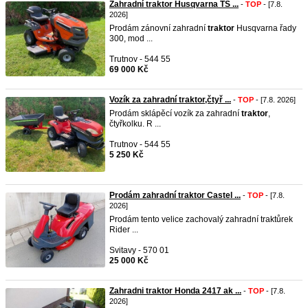
Zahradní traktor Husqvarna TS ...
-
TOP
- [7.8.
2026]
Prodám zánovní zahradní
traktor
Husqvarna řady
300, mod ...
Trutnov - 544 55
69 000 Kč
Vozík za zahradní traktor,čtyř ...
-
TOP
- [7.8. 2026]
Prodám sklápěcí vozík za zahradní
traktor
,
čtyřkolku. R ...
Trutnov - 544 55
5 250 Kč
Prodám zahradní traktor Castel ...
-
TOP
- [7.8.
2026]
Prodám tento velice zachovalý zahradní traktůrek
Rider ...
Svitavy - 570 01
25 000 Kč
Zahradni traktor Honda 2417 ak ...
-
TOP
- [7.8.
2026]