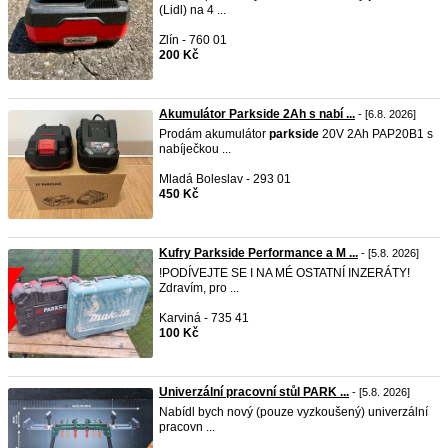
(Lidl) na 4 ...
Zlín - 760 01
200 Kč
Akumulátor Parkside 2Ah s nabí ...
- [6.8. 2026]
Prodám akumulátor
parkside
20V 2Ah PAP20B1 s
nabíječkou ...
Mladá Boleslav - 293 01
450 Kč
Kufry Parkside Performance a M ...
- [5.8. 2026]
!PODÍVEJTE SE I NA MÉ OSTATNÍ INZERÁTY!
Zdravím, pro ...
Karviná - 735 41
100 Kč
Univerzální pracovní stůl PARK ...
- [5.8. 2026]
Nabídl bych nový (pouze vyzkoušený) univerzální
pracovn ...