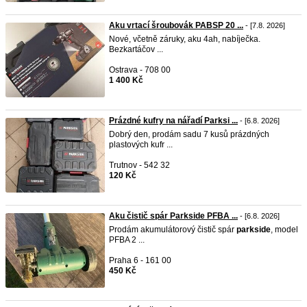
Aku vrtací šroubovák PABSP 20 ...
- [7.8. 2026]
Nové, včetně záruky, aku 4ah, nabíječka.
Bezkartáčov ...
Ostrava - 708 00
1 400 Kč
Prázdné kufry na nářadí Parksi ...
- [6.8. 2026]
Dobrý den, prodám sadu 7 kusů prázdných
plastových kufr ...
Trutnov - 542 32
120 Kč
Aku čistič spár Parkside PFBA ...
- [6.8. 2026]
Prodám akumulátorový čistič spár
parkside
, model
PFBA 2 ...
Praha 6 - 161 00
450 Kč