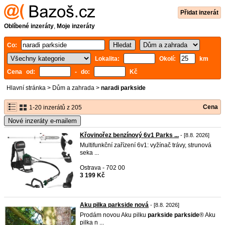
Přidat inzerát
Oblíbené inzeráty
,
Moje inzeráty
Co:
Lokalita:
Okolí:
km
Cena od:
- do:
Kč
Hlavní stránka
>
Dům a zahrada
>
naradi parkside
Cena
1-20 inzerátů z 205
Nové inzeráty e-mailem
Křovinořez benzínový 6v1 Parks ...
- [8.8. 2026]
Multifunkční zařízení 6v1: vyžínač trávy, strunová
seka ...
Ostrava - 702 00
3 199 Kč
Aku pilka parkside nová
- [8.8. 2026]
Prodám novou Aku pilku
parkside
parkside
® Aku
pilka n ...