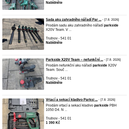
Nabídněte
Sada aku zahradního nářadí Par ...
- [7.8. 2026]
Prodám sadu aku zahradního nářadí
parkside
X20V Team. V ...
Trutnov - 541 01
Nabídněte
Parkside X20V Team – nefunkční ...
- [7.8. 2026]
Prodám nefunkční aku nářadí
parkside
X20V
Team. Souč ...
Trutnov - 541 01
Nabídněte
Vrtací a sekací kladivo Parksi ...
- [7.8. 2026]
Prodám vrtací a sekací kladivo
parkside
PBH
1050 D4. N ...
Trutnov - 541 01
1 390 Kč