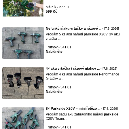
Mělník - 277 11
599 Kč
Nefunkční aku vrtačky a rázové ...
- [7.8. 2026]
Prodám 5 ks aku nářadí
parkside
X20V. 3× aku
vrtačka ...
Trutnov - 541 01
Nabídněte
4× aku vrtačka / rázový utahov ...
- [7.8. 2026]
Prodám 4 ks aku nářadí
parkside
Performance
(vrtačky a ...
Trutnov - 541 01
Nabídněte
8× Parkside X20V – mini řetězo ...
- [7.8. 2026]
Prodám sadu aku zahradního nářadí
parkside
X20V Team. ...
Trutnov - 541 01