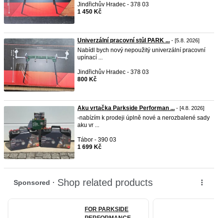
Jindřichův Hradec - 378 03
1 450 Kč
Univerzální pracovní stůl PARK ...
- [5.8. 2026]
Nabídl bych nový nepoužitý univerzální pracovní
upínací ...
Jindřichův Hradec - 378 03
800 Kč
Aku vrtačka Parkside Performan ...
- [4.8. 2026]
-nabízím k prodeji úplně nové a nerozbalené sady
aku vr ...
Tábor - 390 03
1 699 Kč