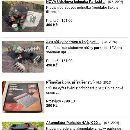
NOVÁ Údržbová jednotka Parksid ...
- [6.8. 2026]
Prodám údržbovou jednotku (regulátor tlaku s
filtrem a ...
Praha 6 - 161 00
400 Kč
Aku nůžky na trávu a živý plot ...
- [6.8. 2026]
Prodám akumulátorové nůžky
parkside
12V pro
snadnou úpr ...
Praha 6 - 161 00
490 Kč
Přímočará pila, příslušenství
- [6.8. 2026]
Stůl na vyřezávání k přímočaré pile.2 Úplně nové
origin ...
Prostějov - 798 13
390 Kč
Akumulátor Parkside 4Ah, X 20 ...
- [6.8. 2026]
Prodám předělaný akumulátor značky
parkside