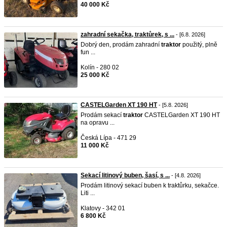
40 000 Kč
zahradní sekačka, traktůrek, s ...
- [6.8. 2026]
Dobrý den, prodám zahradní
traktor
použitý, plně
fun ...
Kolín - 280 02
25 000 Kč
CASTELGarden XT 190 HT
- [5.8. 2026]
Prodám sekací
traktor
CASTELGarden XT 190 HT
na opravu ...
Česká Lípa - 471 29
11 000 Kč
Sekací litinový buben, šasí, s ...
- [4.8. 2026]
Prodám litinový sekací buben k traktůrku, sekačce.
Liti ...
Klatovy - 342 01
6 800 Kč