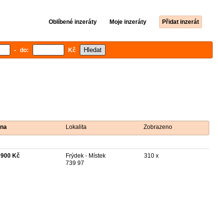
Oblíbené inzeráty
Moje inzeráty
Přidat inzerát
- do:
Kč
na
Lokalita
Zobrazeno
 900 Kč
Frýdek - Místek
310 x
739 97