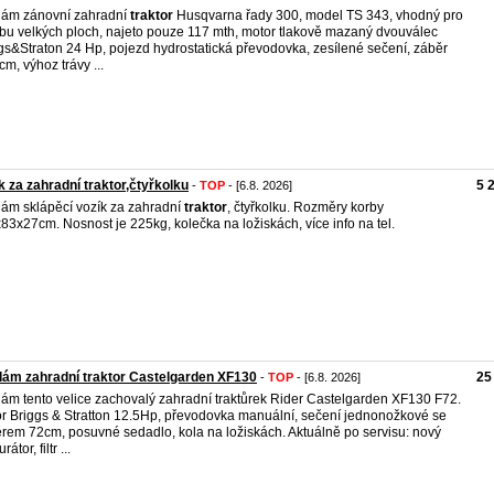
ám zánovní zahradní
traktor
Husqvarna řady 300, model TS 343, vhodný pro
bu velkých ploch, najeto pouze 117 mth, motor tlakově mazaný dvouválec
gs&Straton 24 Hp, pojezd hydrostatická převodovka, zesílené sečení, záběr
cm, výhoz trávy ...
k za zahradní traktor,čtyřkolku
5 
-
TOP
- [6.8. 2026]
ám sklápěcí vozík za zahradní
traktor
, čtyřkolku. Rozměry korby
83x27cm. Nosnost je 225kg, kolečka na ložiskách, více info na tel.
ám zahradní traktor Castelgarden XF130
25
-
TOP
- [6.8. 2026]
ám tento velice zachovalý zahradní traktůrek Rider Castelgarden XF130 F72.
r Briggs & Stratton 12.5Hp, převodovka manuální, sečení jednonožkové se
rem 72cm, posuvné sedadlo, kola na ložiskách. Aktuálně po servisu: nový
rátor, filtr ...