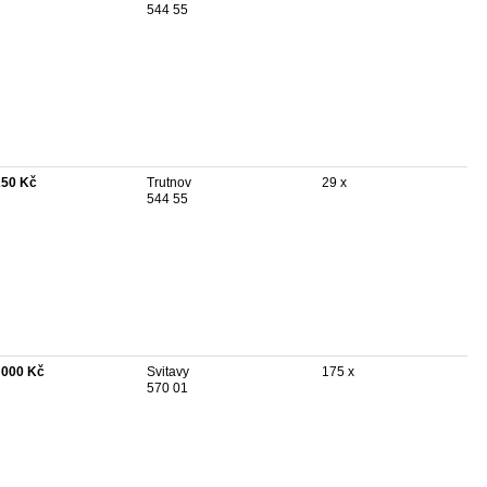
544 55
250 Kč
Trutnov
29 x
544 55
 000 Kč
Svitavy
175 x
570 01