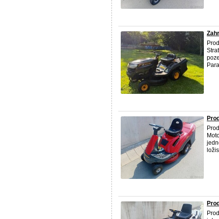
Zahr
Pro
Stra
poze
Para
Prod
Prod
Moto
jedn
loži
Prod
Prod