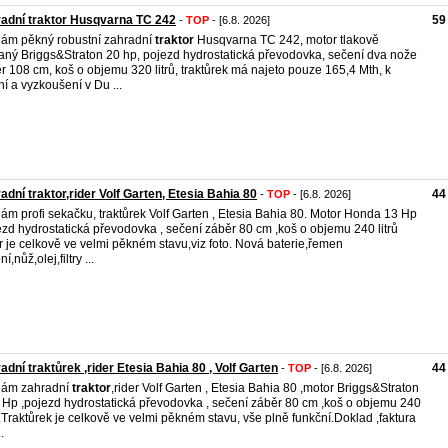
adní traktor Husqvarna TC 242
59
-
TOP
- [6.8. 2026]
ám pěkný robustní zahradní
traktor
Husqvarna TC 242, motor tlakově
ný Briggs&Straton 20 hp, pojezd hydrostatická převodovka, sečení dva nože
r 108 cm, koš o objemu 320 litrů, traktůrek má najeto pouze 165,4 Mth, k
ní a vyzkoušení v Du ...
adní traktor,rider Volf Garten, Etesia Bahia 80
44
-
TOP
- [6.8. 2026]
ám profi sekačku, traktůrek Volf Garten , Etesia Bahia 80. Motor Honda 13 Hp
ezd hydrostatická převodovka , sečení záběr 80 cm ,koš o objemu 240 litrů
er je celkově ve velmi pěkném stavu,viz foto. Nová baterie,řemen
í,nůž,olej,filtry ...
adní traktůrek ,rider Etesia Bahia 80 , Volf Garten
44
-
TOP
- [6.8. 2026]
dám zahradní
traktor
,rider Volf Garten , Etesia Bahia 80 ,motor Briggs&Straton
 Hp ,pojezd hydrostatická převodovka , sečení záběr 80 cm ,koš o objemu 240
ů .Traktůrek je celkově ve velmi pěkném stavu, vše plně funkční.Doklad ,faktura
.