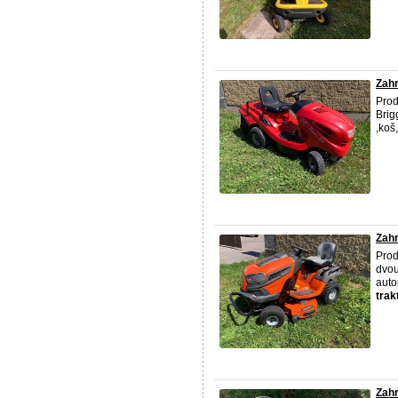
Zahr
Prod
Brig
,koš
Zahr
Pro
dvou
auto
trak
Zahr