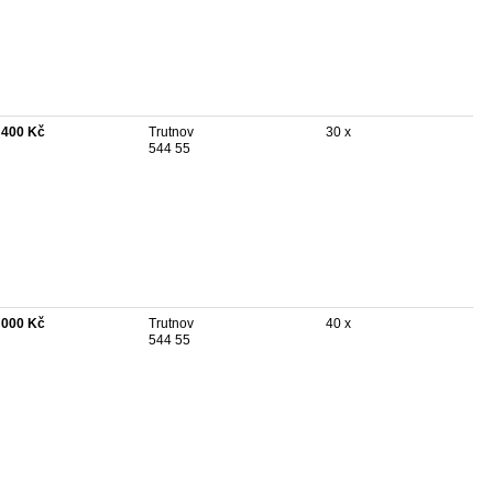
 400 Kč
Trutnov
30 x
544 55
 000 Kč
Trutnov
40 x
544 55