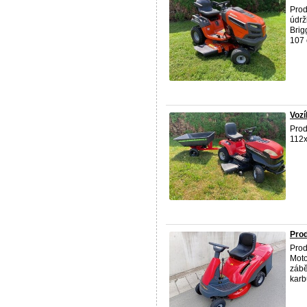
Prod
údrž
Brig
107 
Vozí
Prod
112x
Prod
Prod
Moto
zábě
karbu