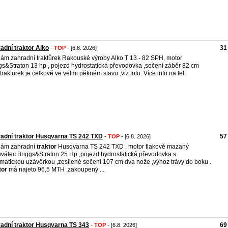
adní traktor Alko
31
-
TOP
- [6.8. 2026]
ám zahradní traktůrek Rakouské výroby Alko T 13 - 82 SPH, motor
gs&Straton 13 hp , pojezd hydrostatická převodovka ,sečení záběr 82 cm
,traktůrek je celkově ve velmi pěkném stavu ,viz foto. Více info na tel.
adní traktor Husqvarna TS 242 TXD
57
-
TOP
- [6.8. 2026]
dám zahradní
traktor
Husqvarna TS 242 TXD , motor tlakově mazaný
válec Briggs&Straton 25 Hp ,pojezd hydrostatická převodovka s
matickou uzávěrkou ,zesílené sečení 107 cm dva nože ,výhoz trávy do boku .
tor
má najeto 96,5 MTH ,zakoupený ...
adní traktor Husqvarna TS 343
69
-
TOP
- [6.8. 2026]