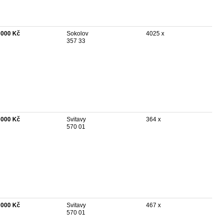
 000 Kč
Sokolov
4025 x
357 33
 000 Kč
Svitavy
364 x
570 01
 000 Kč
Svitavy
467 x
570 01