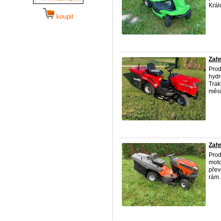
Král
koupit
Zahr
Pro
hydr
Trak
měsí
Zahr
Prod
moto
přev
rám. 