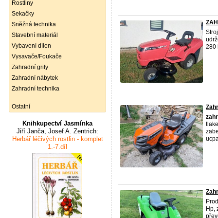
Rostliny
Sekačky
ZAH
Sněžná technika
Stro
Stavební materiál
udrž
Vybavení dílen
280 
Vysavače/Foukače
Zahradní grily
Zahradní nábytek
Zahradní technika
Ostatní
Zahr
zahr
Knihkupectví Jasmínka
tlak
Jiří Janča, Josef A. Zentrich:
zabe
Herbář léčivých rostlin - komplet
ucpa
1.-7.díl
Zahr
Pro
Hp, 
přev