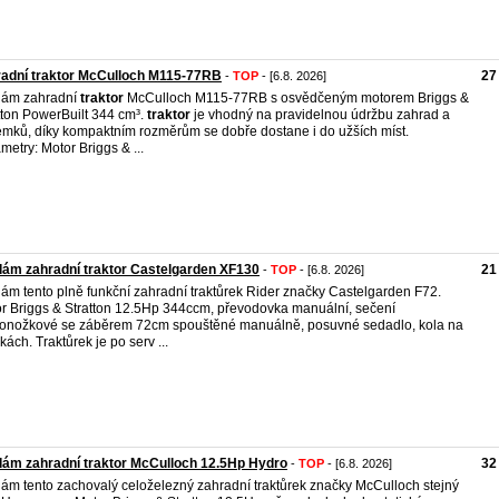
adní traktor McCulloch M115-77RB
27
-
TOP
- [6.8. 2026]
dám zahradní
traktor
McCulloch M115-77RB s osvědčeným motorem Briggs &
tton PowerBuilt 344 cm³.
traktor
je vhodný na pravidelnou údržbu zahrad a
mků, díky kompaktním rozměrům se dobře dostane i do užších míst.
metry: Motor Briggs & ...
ám zahradní traktor Castelgarden XF130
21
-
TOP
- [6.8. 2026]
ám tento plně funkční zahradní traktůrek Rider značky Castelgarden F72.
r Briggs & Stratton 12.5Hp 344ccm, převodovka manuální, sečení
onožkové se záběrem 72cm spouštěné manuálně, posuvné sedadlo, kola na
skách. Traktůrek je po serv ...
ám zahradní traktor McCulloch 12.5Hp Hydro
32
-
TOP
- [6.8. 2026]
ám tento zachovalý celoželezný zahradní traktůrek značky McCulloch stejný