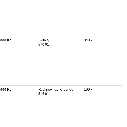
 000 Kč
Svitavy
343 x
570 01
 000 Kč
Rychnov nad Kněžnou
199 x
516 01