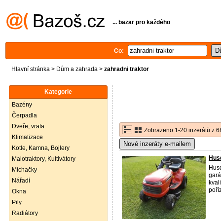
... bazar pro každého
Co:
Hlavní stránka
>
Dům a zahrada
>
zahradni traktor
Kategorie
Bazény
Čerpadla
Dveře, vrata
Zobrazeno 1-20 inzerátů z 6
Klimatizace
Nové inzeráty e-mailem
Kotle, Kamna, Bojlery
Husq
Malotraktory, Kultivátory
Husq
Míchačky
gará
Nářadí
kval
poří
Okna
Pily
Radiátory