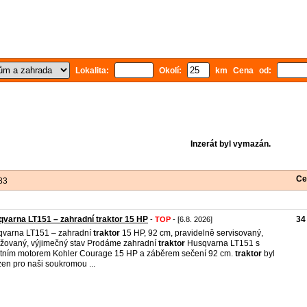
Lokalita:
Okolí:
km Cena od:
Inzerát byl vymazán.
Ce
83
varna LT151 – zahradní traktor 15 HP
34
-
TOP
- [6.8. 2026]
varna LT151 – zahradní
traktor
15 HP, 92 cm, pravidelně servisovaný,
žovaný, výjimečný stav Prodáme zahradní
traktor
Husqvarna LT151 s
itním motorem Kohler Courage 15 HP a záběrem sečení 92 cm.
traktor
byl
zen pro naši soukromou ...