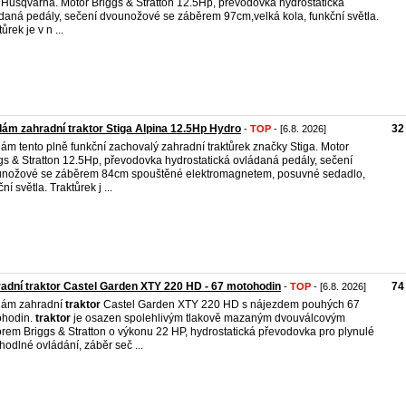
 Husqvarna. Motor Briggs & Stratton 12.5Hp, převodovka hydrostatická
daná pedály, sečení dvounožové se záběrem 97cm,velká kola, funkční světla.
ůrek je v n ...
ám zahradní traktor Stiga Alpina 12.5Hp Hydro
32
-
TOP
- [6.8. 2026]
ám tento plně funkční zachovalý zahradní traktůrek značky Stiga. Motor
gs & Stratton 12.5Hp, převodovka hydrostatická ovládaná pedály, sečení
nožové se záběrem 84cm spouštěné elektromagnetem, posuvné sedadlo,
ní světla. Traktůrek j ...
adní traktor Castel Garden XTY 220 HD - 67 motohodin
74
-
TOP
- [6.8. 2026]
dám zahradní
traktor
Castel Garden XTY 220 HD s nájezdem pouhých 67
ohodin.
traktor
je osazen spolehlivým tlakově mazaným dvouválcovým
rem Briggs & Stratton o výkonu 22 HP, hydrostatická převodovka pro plynulé
hodlné ovládání, záběr seč ...