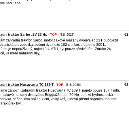
ové nad Labe ...
adní traktor Sarbo , 2V 23 Hp
62
-
TOP
- [6.8. 2026]
dám zahradní
traktor
Sarbo, motor tlakově mazaný dvouválec 23 Hp, pojezd
ostatická převodovka, sečení dva nože 102 cm, koš o objemu 300 L.
tůrek je nepoužívaný, najeto 0.4 MTH, byl pouze předváděcí. Záruka 24
ců, veškeré náhradní díly, ...
adní traktor Husqvarna TC 139 T
62
-
TOP
- [6.8. 2026]
áme zánovní zahradní
traktor
Husqvarna TC 139 T, najeto pouze 157,7 mth,
r tlakově mazaný dvouválec Briggs&Straton 20 Hp, pojezd hydrostatická
odovka, sečení dva nože 97 cm, velký koš, litinová přední náprava, robustní
Traktůrek byl ...