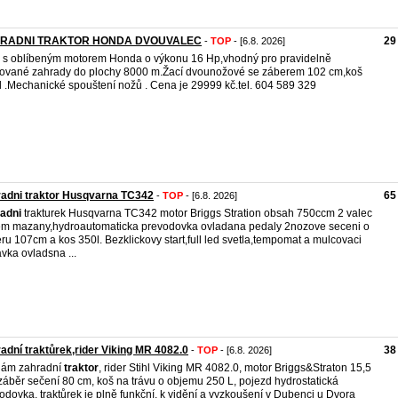
RADNI TRAKTOR HONDA DVOUVALEC
29
-
TOP
- [6.8. 2026]
j s oblíbeným motorem Honda o výkonu 16 Hp,vhodný pro pravidelně
ované zahrady do plochy 8000 m.Žací dvounožové se záberem 102 cm,koš
l .Mechanické spouštení nožů . Cena je 29999 kč.tel. 604 589 329
adni traktor Husqvarna TC342
65
-
TOP
- [6.8. 2026]
adni
trakturek Husqvarna TC342 motor Briggs Stration obsah 750ccm 2 valec
em mazany,hydroautomaticka prevodovka ovladana pedaly 2nozove seceni o
ru 107cm a kos 350l. Bezklickovy start,full led svetla,tempomat a mulcovaci
vka ovladsna ...
adní traktůrek,rider Viking MR 4082.0
38
-
TOP
- [6.8. 2026]
dám zahradní
traktor
, rider Stihl Viking MR 4082.0, motor Briggs&Straton 15,5
záběr sečení 80 cm, koš na trávu o objemu 250 L, pojezd hydrostatická
odovka, traktůrek je plně funkční, k vidění a vyzkoušení v Dubenci u Dvora