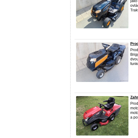
jako
ovlá
Trakt
Prod
Prod
Brig
dvou
funkč
Zahr
Pro
mot
moto
a po