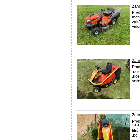
Zahr
Prod
maza
zábě
vidě
Zahr
Prod
,poj
,rid
sečen
Zahr
Pro
15,5
litr
,po ..