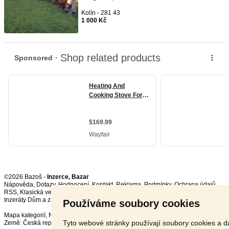
Kolín - 281 43
1 000 Kč
©2026 Bazoš -
Inzerce, Bazar
Nápověda
,
Dotazy
,
Hodnocení
,
Kontakt
,
Reklama
,
Podmínky
,
Ochrana údajů
,
RSS
,
Inzeráty Dům a zahrada celkem:
123816
, za 24 hodin:
3690
Používáme soubory cookies
Mapa kategorií
,
Nejvyhledávanější výrazy
Tyto webové stránky používají soubory cookies a da
Země:
Česká republika
,
Slovensko
,
Polsko
,
Rakousko