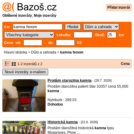
Přidat inzerát
Oblíbené inzeráty
,
Moje inzeráty
Co:
Lokalita:
Okolí:
km
Cena od:
- do:
Kč
Hlavní stránka
>
Dům a zahrada
>
kamna fenom
Cena
1-2 inzerátů z 2
Nové inzeráty e-mailem
Prodám starozitna kamna
- [29.7. 2026]
Prodám starozitna patent Star 33357 cena 55,000
kamna
...
Nymburk - 289 03
Dohodou
Historická kamna
- [22.6. 2026]
Prodám starožitná historická
kamna
typu
Musgraves, Phoe ...