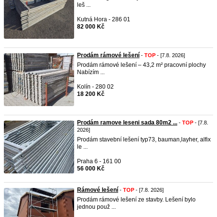
leš ...
Kutná Hora - 286 01
82 000 Kč
Prodám rámové lešení
-
TOP
- [7.8. 2026]
Prodám rámové lešení – 43,2 m² pracovní plochy
Nabízím ...
Kolín - 280 02
18 200 Kč
Prodám ramove leseni sada 80m2 ...
-
TOP
- [7.8.
2026]
Prodám stavební lešení typ73, bauman,layher, alfix
le ...
Praha 6 - 161 00
56 000 Kč
Rámové lešení
-
TOP
- [7.8. 2026]
Prodám rámové lešení ze stavby. Lešení bylo
jednou použ ...