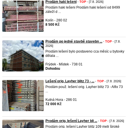
Prodám haki lešení
-
TOP
- [7.8. 2026]
Prodám haki lešeni Prodám haki lešení od 8499
záleží d ...
Kolín - 280 02
8 500 Kč
Prodám po jedné stavbě stavebn ...
-
TOP
- [7.8.
2026]
Prodám lešení bylo postaveno cca měsíc u bytovky
dělala ...
Frýdek - Místek - 738 01
Dohodou
Lešení orig. Layher blitz 73 - ...
-
TOP
- [7.8. 2026]
Prodám použ. lešení orig. Layher blitz 73 - Alfix 73
...
Kutná Hora - 286 01
72 000 Kč
Prodám orig. lešení Layher bli ...
-
TOP
- [7.8. 2026]
Prodám orig. lešení Layher blitz 109 metr široké