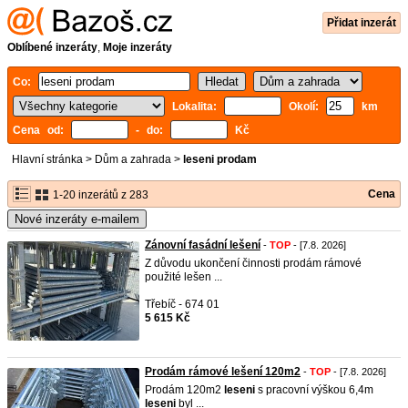
Přidat inzerát
Oblíbené inzeráty
,
Moje inzeráty
Co:
Lokalita:
Okolí:
km
Cena od:
- do:
Kč
Hlavní stránka
>
Dům a zahrada
>
leseni prodam
Cena
1-20 inzerátů z 283
Nové inzeráty e-mailem
Zánovní fasádní lešení
-
TOP
- [7.8. 2026]
Z důvodu ukončení činnosti prodám rámové
použité lešen ...
Třebíč - 674 01
5 615 Kč
Prodám rámové lešení 120m2
-
TOP
- [7.8. 2026]
Prodám 120m2
leseni
s pracovní výškou 6,4m
leseni
byl ...