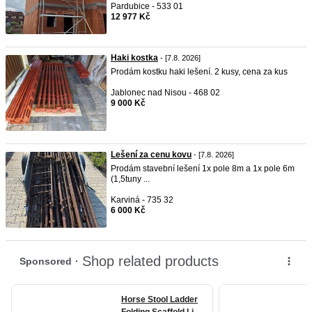
Pardubice - 533 01
12 977 Kč
Haki kostka
- [7.8. 2026]
Prodám kostku haki lešení. 2 kusy, cena za kus
Jablonec nad Nisou - 468 02
9 000 Kč
Lešení za cenu kovu
- [7.8. 2026]
Prodám stavební lešení 1x pole 8m a 1x pole 6m
(1,5tuny ...
Karviná - 735 32
6 000 Kč