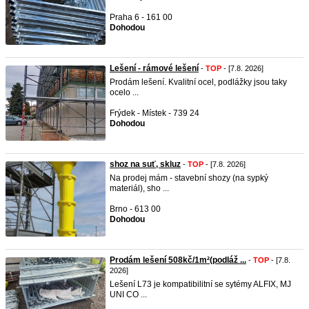
Praha 6 - 161 00
Dohodou
Lešení - rámové lešení
-
TOP
- [7.8. 2026]
Prodám lešení. Kvalitní ocel, podlážky jsou taky
ocelo ...
Frýdek - Místek - 739 24
Dohodou
shoz na suť, skluz
-
TOP
- [7.8. 2026]
Na prodej mám - stavební shozy (na sypký
materiál), sho ...
Brno - 613 00
Dohodou
Prodám lešení 508kč/1m²(podláž ...
-
TOP
- [7.8.
2026]
Lešení L73 je kompatibilitní se sytémy ALFIX, MJ
UNI CO ...