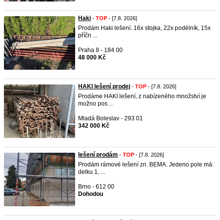
Haki
-
TOP
- [7.8. 2026]
Prodám Haki lešení. 16x stojka, 22x podélník, 15x
příčn ...
Praha 8 - 184 00
48 000 Kč
HAKI lešení prodej
-
TOP
- [7.8. 2026]
Prodáme HAKI lešení, z nabízeného množství je
možno pos ...
Mladá Boleslav - 293 01
342 000 Kč
lešení prodám
-
TOP
- [7.8. 2026]
Prodám rámové lešení zn. BEMA. Jedeno pole má:
delku 1, ...
Brno - 612 00
Dohodou