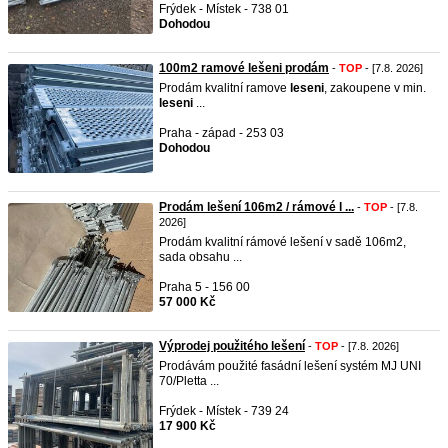
Frýdek - Místek - 738 01
Dohodou
100m2 ramové lešeni prodám
-
TOP
- [7.8. 2026]
Prodám kvalitní ramove
leseni
, zakoupene v min.
leseni
...
Praha - západ - 253 03
Dohodou
Prodám lešení 106m2 / rámové l ...
-
TOP
- [7.8.
2026]
Prodám kvalitní rámové lešení v sadě 106m2,
sada obsahu ...
Praha 5 - 156 00
57 000 Kč
Výprodej použitého lešení
-
TOP
- [7.8. 2026]
Prodávám použité fasádní lešení systém MJ UNI
70/Pletta ...
Frýdek - Místek - 739 24
17 900 Kč