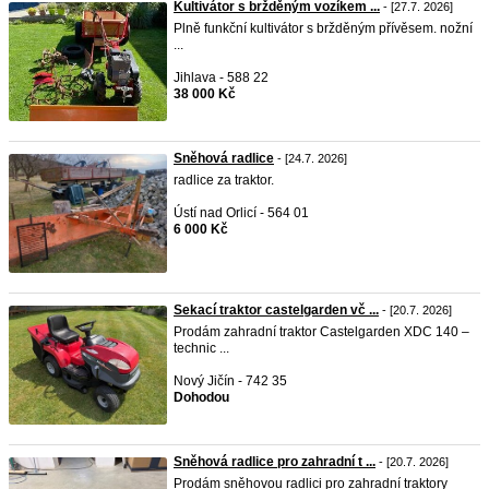
Kultivátor s bržděným vozíkem ...
- [27.7. 2026]
Plně funkční kultivátor s bržděným přívěsem. nožní
...
Jihlava - 588 22
38 000 Kč
Sněhová radlice
- [24.7. 2026]
radlice za traktor.
Ústí nad Orlicí - 564 01
6 000 Kč
Sekací traktor castelgarden vč ...
- [20.7. 2026]
Prodám zahradní traktor Castelgarden XDC 140 –
technic ...
Nový Jičín - 742 35
Dohodou
Sněhová radlice pro zahradní t ...
- [20.7. 2026]
Prodám sněhovou radlici pro zahradní traktory