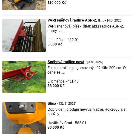
110 000 Kč
VARI sněhová radlice ASR-2, lz ...
- [4.8. 2026]
VARI sněhová (písek, štěrk atd.)
radlice
ASR-2,
dobrý s ...
Litoměřice - 412 01
3 000 Kč
Sněhová radlice nová
- [3.8. 2026]
Za malotraktor, pogumovaný nůž, šíře 200 cm. O
ceně se ...
Litoměřice - 411 48
38 000 Kč
Stiga
- [31.7. 2026]
Dobry den, prodám nevyužity stroj. Rok2006 ale
použity ...
Havlíčkův Brod - 583 01
80 000 Kč