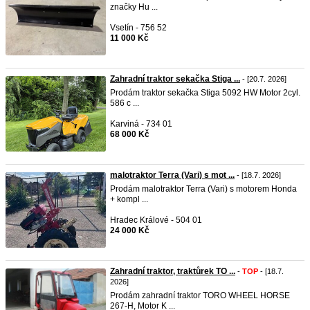
značky Hu ...
Vsetín - 756 52
11 000 Kč
Zahradní traktor sekačka Stiga ...
- [20.7. 2026]
Prodám traktor sekačka Stiga 5092 HW Motor 2cyl.
586 c ...
Karviná - 734 01
68 000 Kč
malotraktor Terra (Vari) s mot ...
- [18.7. 2026]
Prodám malotraktor Terra (Vari) s motorem Honda
+ kompl ...
Hradec Králové - 504 01
24 000 Kč
Zahradní traktor, traktůrek TO ...
-
TOP
- [18.7.
2026]
Prodám zahradní traktor TORO WHEEL HORSE
267-H, Motor K ...