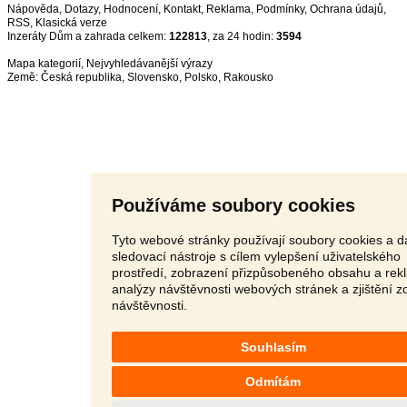
Nápověda
,
Dotazy
,
Hodnocení
,
Kontakt
,
Reklama
,
Podmínky
,
Ochrana údajů
,
RSS
,
Inzeráty Dům a zahrada celkem:
122813
, za 24 hodin:
3594
Mapa kategorií
,
Nejvyhledávanější výrazy
Země:
Česká republika
,
Slovensko
,
Polsko
,
Rakousko
Používáme soubory cookies
Tyto webové stránky používají soubory cookies a da
sledovací nástroje s cílem vylepšení uživatelského
prostředí, zobrazení přizpůsobeného obsahu a rek
analýzy návštěvnosti webových stránek a zjištění z
návštěvnosti.
Souhlasím
Odmítám