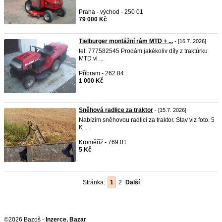
Praha - východ - 250 01
79 000 Kč
Tielburger montážní rám MTD + ...
- [16.7. 2026]
tel. 777582545 Prodám jakékoliv díly z traktůrku
MTD vi ...
Příbram - 262 84
1 000 Kč
Sněhová radlice za traktor
- [15.7. 2026]
Nabízím sněhovou radlici za traktor. Stav viz foto. 5
K ...
Kroměříž - 769 01
5 Kč
Stránka:
1
2
Další
©2026 Bazoš -
Inzerce, Bazar