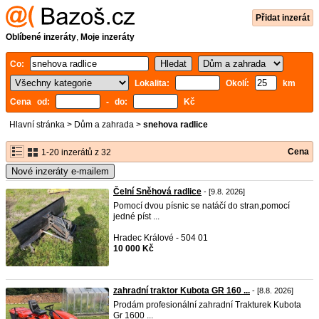
Přidat inzerát
Oblíbené inzeráty
,
Moje inzeráty
Co:
Lokalita:
Okolí:
km
Cena od:
- do:
Kč
Hlavní stránka
>
Dům a zahrada
>
snehova radlice
Cena
1-20 inzerátů z 32
Nové inzeráty e-mailem
Čelní Sněhová radlice
- [9.8. 2026]
Pomocí dvou písnic se natáčí do stran,pomocí
jedné píst ...
Hradec Králové - 504 01
10 000 Kč
zahradní traktor Kubota GR 160 ...
- [8.8. 2026]
Prodám profesionální zahradní Trakturek Kubota
Gr 1600 ...