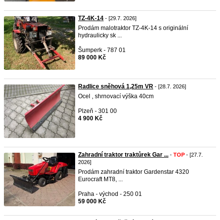
TZ-4K-14
- [29.7. 2026]
Prodám malotraktor TZ-4K-14 s originální
hydraulicky sk ...
Šumperk - 787 01
89 000 Kč
Radlice sněhová 1,25m VR
- [28.7. 2026]
Ocel , shrnovací výška 40cm
Plzeň - 301 00
4 900 Kč
Zahradní traktor traktůrek Gar ...
-
TOP
- [27.7.
2026]
Prodám zahradní traktor Gardenstar 4320
Eurocraft MT8, ...
Praha - východ - 250 01
59 000 Kč