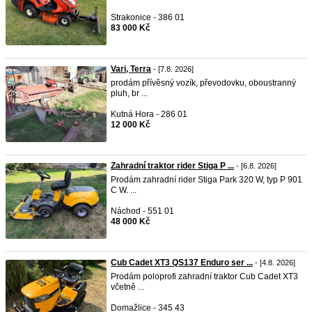
Strakonice - 386 01
83 000 Kč
Vari, Terra
- [7.8. 2026]
prodám přívěsný vozík, převodovku, oboustranný
pluh, br ...
Kutná Hora - 286 01
12 000 Kč
Zahradní traktor rider Stiga P ...
- [6.8. 2026]
Prodám zahradní rider Stiga Park 320 W, typ P 901
C W. ...
Náchod - 551 01
48 000 Kč
Cub Cadet XT3 QS137 Enduro ser ...
- [4.8. 2026]
Prodám poloprofi zahradní traktor Cub Cadet XT3
včetně ...
Domažlice - 345 43