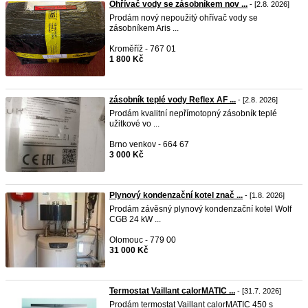
Ohřívač vody se zásobníkem nov ...
- [2.8. 2026]
Prodám nový nepoužitý ohřívač vody se
zásobníkem Aris ...
Kroměříž - 767 01
1 800 Kč
zásobník teplé vody Reflex AF ...
- [2.8. 2026]
Prodám kvalitní nepřímotopný zásobník teplé
užitkové vo ...
Brno venkov - 664 67
3 000 Kč
Plynový kondenzační kotel znač ...
- [1.8. 2026]
Prodám závěsný plynový kondenzační kotel Wolf
CGB 24 kW ...
Olomouc - 779 00
31 000 Kč
Termostat Vaillant calorMATIC ...
- [31.7. 2026]
Prodám termostat Vaillant calorMATIC 450 s