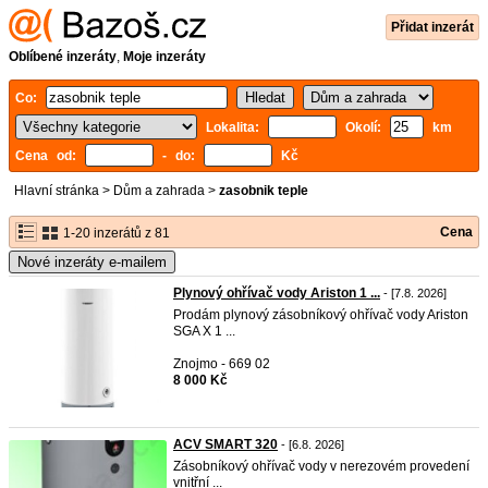
Přidat inzerát
Oblíbené inzeráty
,
Moje inzeráty
Co:
Lokalita:
Okolí:
km
Cena od:
- do:
Kč
Hlavní stránka
>
Dům a zahrada
>
zasobnik teple
Cena
1-20 inzerátů z 81
Nové inzeráty e-mailem
Plynový ohřívač vody Ariston 1 ...
- [7.8. 2026]
Prodám plynový zásobníkový ohřívač vody Ariston
SGA X 1 ...
Znojmo - 669 02
8 000 Kč
ACV SMART 320
- [6.8. 2026]
Zásobníkový ohřívač vody v nerezovém provedení
vnitřní ...