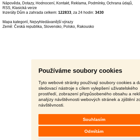
Nápověda
,
Dotazy
,
Hodnocení
,
Kontakt
,
Reklama
,
Podmínky
,
Ochrana údajů
,
RSS
,
Inzeráty Dům a zahrada celkem:
122833
, za 24 hodin:
3430
Mapa kategorií
,
Nejvyhledávanější výrazy
Země:
Česká republika
,
Slovensko
,
Polsko
,
Rakousko
Používáme soubory cookies
Tyto webové stránky používají soubory cookies a da
sledovací nástroje s cílem vylepšení uživatelského
prostředí, zobrazení přizpůsobeného obsahu a rek
analýzy návštěvnosti webových stránek a zjištění z
návštěvnosti.
Souhlasím
Odmítám