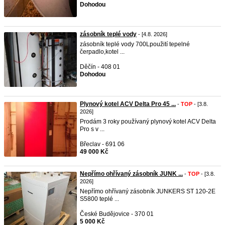
Dohodou
zásobník teplé vody
- [4.8. 2026]
zásobník teplé vody 700Lpoužití tepelné
čerpadlo,kotel ...
Děčín - 408 01
Dohodou
Plynový kotel ACV Delta Pro 45 ...
-
TOP
- [3.8.
2026]
Prodám 3 roky používaný plynový kotel ACV Delta
Pro s v ...
Břeclav - 691 06
49 000 Kč
Nepřímo ohřívaný zásobník JUNK ...
-
TOP
- [3.8.
2026]
Nepřímo ohřívaný zásobník JUNKERS ST 120-2E
S5800 teplé ...
České Budějovice - 370 01
5 000 Kč