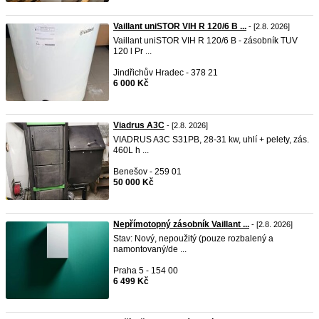
Vaillant uniSTOR VIH R 120/6 B ...
- [2.8. 2026]
Vaillant uniSTOR VIH R 120/6 B - zásobník TUV
120 l Pr ...
Jindřichův Hradec - 378 21
6 000 Kč
Viadrus A3C
- [2.8. 2026]
VIADRUS A3C S31PB, 28-31 kw, uhlí + pelety, zás.
460L h ...
Benešov - 259 01
50 000 Kč
Nepřímotopný zásobník Vaillant ...
- [2.8. 2026]
Stav: Nový, nepoužitý (pouze rozbalený a
namontovaný/de ...
Praha 5 - 154 00
6 499 Kč