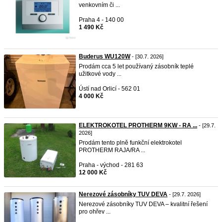
venkovním či ...
Praha 4 - 140 00
1 490 Kč
Buderus WU120W
- [30.7. 2026]
Prodám cca 5 let používaný zásobník teplé
užitkové vody ...
Ústí nad Orlicí - 562 01
4 000 Kč
ELEKTROKOTEL PROTHERM 9KW - RA ...
- [29.7.
2026]
Prodám tento plně funkční elektrokotel
PROTHERM RAJA/RA ...
Praha - východ - 281 63
12 000 Kč
Nerezové zásobníky TUV DEVA
- [29.7. 2026]
Nerezové zásobníky TUV DEVA – kvalitní řešení
pro ohřev ...