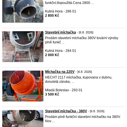
funkční.8xpoužitá.Cena 2800 ...
Kutná Hora - 286 01
2 800 Kč
Stavební míchačka
- [6.8. 2026]
Prodám stavební míchačku 380V tovární výroby
plně funkč ...
Kutná Hora - 284 01
2 000 Kč
Míchačka na 220V
- [6.8. 2026]
HECHT 2117 míchačka, kupovana v dubnu,
dvouletá záruka, ...
Mladá Boleslav - 293 01
3 500 Kč
Stavební míchačka - 380V
- [6.8. 2026]
Prodám plně funkční stavební míchačku na 380V.
Nov ...