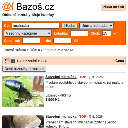
Přidat inzerát
Oblíbené inzeráty
,
Moje inzeráty
Co:
Lokalita:
Okolí:
km
Cena od:
- do:
Kč
Hlavní stránka
>
Dům a zahrada
>
michacka
Cena
1-20 inzerátů z 294
Nové inzeráty e-mailem
Stavební míchačka
-
TOP
- [9.8. 2026]
Prodám spolehlivou stavební míchačku na maltu a
beton. ...
Liberec - 463 45
1 900 Kč
Stavební míchačka
-
TOP
- [9.8. 2026]
Přenechám stavební míchačku 220v na jedno
kolečko. Příb ...