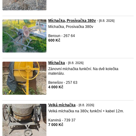
Míchačka, Prosìvačka 380v
- [8.8. 2026]
Míchačka, Prosìvačka 380v
Beroun - 267 64
600 Kč
Míchačka
- [8.8. 2026]
Zánovní míchačka funkční. Na dvě kolečka
materiálu.
Benešov - 257 63
4 000 Kč
Velká míchačka
- [8.8. 2026]
Velká míchačka na 380v, funkční + kabel 12m.
Karviná - 739 37
7 000 Kč