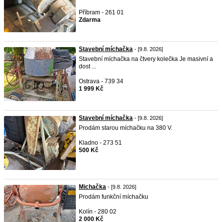
Příbram - 261 01
Zdarma
Stavební míchačka
- [9.8. 2026]
Stavební míchačka na čtvery kolečka Je masivní a
dost ...
Ostrava - 739 34
1 999 Kč
Stavební míchačka
- [9.8. 2026]
Prodám starou míchačku na 380 V.
Kladno - 273 51
500 Kč
Michačka
- [9.8. 2026]
Prodám funkční míchačku
Kolín - 280 02
2 000 Kč