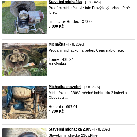
Stavební míchačka
- [7.8. 2026]
Prodám míchačku viz foto.Pravý levý - chod. Plně
funkč ...
Jindřichův Hradec - 378 06
3 000 Kč
Michačka
- [7.8. 2026]
Prodám míchačku na beton. Cenu nabídněte.
Louny - 439 84
Nabídněte
Míchačka stavební
- [7.8. 2026]
Míchačka na 380V , včetně káblu. Na 3 kolečka.
Oboustra ...
Hodonín - 697 01
4 700 Kč
Stavební míchačka 230v
- [7.8. 2026]
Stavební míchačka 230v.Plně