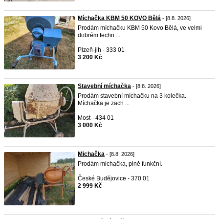
Míchačka KBM 50 KOVO Bělá
- [8.8. 2026]
Prodám míchačku KBM 50 Kovo Bělá, ve velmi
dobrém techn ...
Plzeň-jih - 333 01
3 200 Kč
Stavební míchačka
- [8.8. 2026]
Prodám stavební míchačku na 3 kolečka.
Míchačka je zach ...
Most - 434 01
3 000 Kč
Michačka
- [8.8. 2026]
Prodám michačka, plně funkční.
České Budějovice - 370 01
2 999 Kč