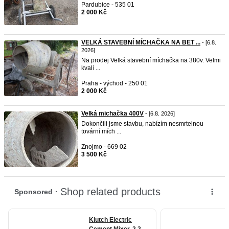
Pardubice - 535 01
2 000 Kč
VELKÁ STAVEBNÍ MÍCHAČKA NA BET ...
- [6.8.
2026]
Na prodej Velká stavební míchačka na 380v. Velmi
kvali ...
Praha - východ - 250 01
2 000 Kč
Velká michačka 400V
- [6.8. 2026]
Dokončili jsme stavbu, nabízím nesmrtelnou
tovární mích ...
Znojmo - 669 02
3 500 Kč