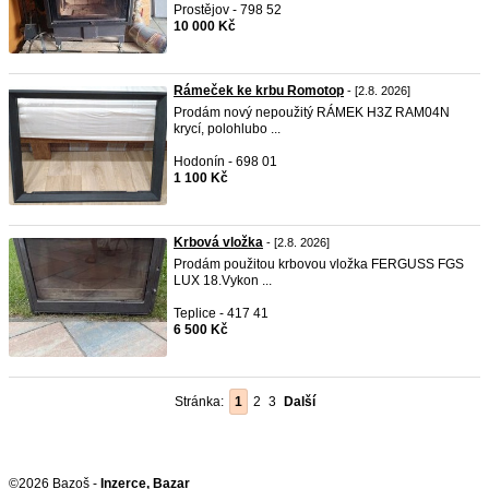
Prostějov - 798 52
10 000 Kč
Rámeček ke krbu Romotop
- [2.8. 2026]
Prodám nový nepoužitý RÁMEK H3Z RAM04N
krycí, polohlubo ...
Hodonín - 698 01
1 100 Kč
Krbová vložka
- [2.8. 2026]
Prodám použitou krbovou vložka FERGUSS FGS
LUX 18.Vykon ...
Teplice - 417 41
6 500 Kč
Stránka:
1
2
3
Další
©2026 Bazoš -
Inzerce, Bazar