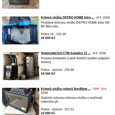
Krbová vložka DEFRO HOME Intra ...
- [4.8. 2026]
Prodáme krbovou vložku DEFRO HOME Intra SM
BP Mini (vče ...
Praha 10 - 102 00
29 000 Kč
Teplovodní krb CTM Aquafire 22 ...
- [4.8. 2026]
Prodám kompletní a plně funkční systém vytápění
tvořený ...
Praha - východ - 250 66
59 000 Kč
Krbová vložka rohová Nordflam ...
-
TOP
- [3.8.
2026]
Nabízím rohovou krbovou vložku s možností
externího při ...
Praha - východ - 251 01
16 890 Kč