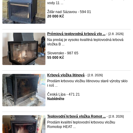
vody 11 ...
Žďár nad Sázavou - 594 01
20 000 Kč
Prémiová teplovodná krbová vlo ...
- [2.8. 2026]
Na predaj je vysoko kvalitná teplovodná krbová
vložka B ...
Slovensko - 987 65
55 000 Kč
Krbová vložka litinová
- [2.8. 2026]
Prodám krbovou vložku litinovou staré výroby sklo
i roš ...
Česká Lípa - 471 21
Nabídněte
Teplovodní krbová vložka Romot ...
- [2.8. 2026]
Prodám kvalitní teplovodní krbovou vložku
Romotop HEAT ...