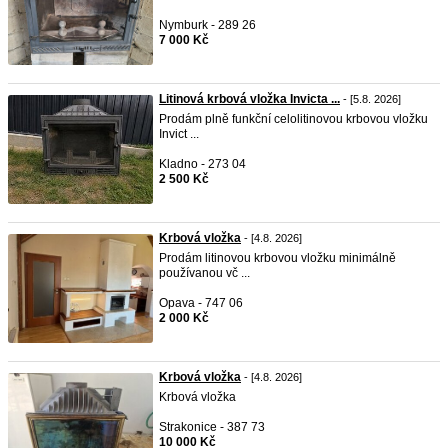
Nymburk - 289 26
7 000 Kč
Litinová krbová vložka Invicta ...
- [5.8. 2026]
Prodám plně funkční celolitinovou krbovou vložku
Invict ...
Kladno - 273 04
2 500 Kč
Krbová vložka
- [4.8. 2026]
Prodám litinovou krbovou vložku minimálně
používanou vč ...
Opava - 747 06
2 000 Kč
Krbová vložka
- [4.8. 2026]
Krbová vložka
Strakonice - 387 73
10 000 Kč